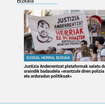
Bizkaia
EUSKAL HERRIA, BIZKAIA
an
Justizia Anderrentzat plataformak salatu d
oraindik badaudela «erantzule diren polizia
eta arduradun politikoak»