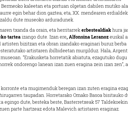
ko Bermeoko kaleetan eta portuan olgetan dabilen mutiko ala
 aurre egin behar dion gaztea; eta, XX. mendearen erdialde
, azaldu dute museoko arduradunek.
aren txanda da orain, eta herritarrek
erbestealdiak
hura ja
eko tartea
izango dute. Izan ere
, Alfonsina Leranoz
euskal a
 artisten bizitzan eta obran izandako eraginari buruz berba
steratutako artistaren ibilbideetan murgilduz. Hala, Argen
 museoan. “Erakusketa horretatik abiatuta, ezagutuko dugu
 horrek ondorengo lanean izan zuen eragina zein izan zen”, 
at korronte eta mugimenduk beregan izan zuten eragina eza
hirugarren taupadan. Horretarako Omako Basoa bisitauko d
eta egingo dute, besteka beste, Basterretxeak 57 Taldekoekin
n parte hartzeaz edota Malevich artistaren eraginaz.