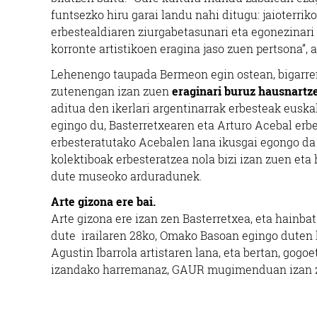
funtsezko hiru garai landu nahi ditugu: jaioterri
erbestealdiaren ziurgabetasunari eta egonezinari
korronte artistikoen eragina jaso zuen pertsona”
Lehenengo taupada Bermeon egin ostean, bigarren
zutenengan izan zuen
eraginari buruz hausnartz
aditua den ikerlari argentinarrak erbesteak euskal
egingo du, Basterretxearen eta Arturo Acebal erbe
erbesteratutako Acebalen lana ikusgai egongo da
kolektiboak erbesteratzea nola bizi izan zuen eta
dute museoko arduradunek.
Arte gizona ere bai.
Arte gizona ere izan zen Basterretxea, eta hainb
dute irailaren 28ko, Omako Basoan egingo duten 
Agustin Ibarrola artistaren lana, eta bertan, gogo
izandako harremanaz, GAUR mugimenduan izan zue