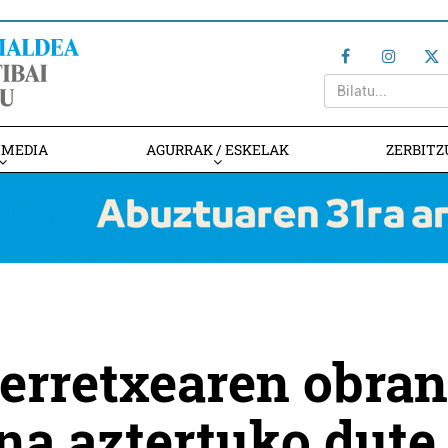
IMEDIA
AGURRAK / ESKELAK
ZERBITZ
erretxearen obran
na aztertuko dute