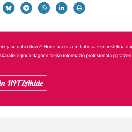
tez
jaso nahi dituzu?
Horretarako zure babesa ezinbestekoa du
skaratik eginda dagoen tokiko informazio profesionala garatzen
in HITZAkide