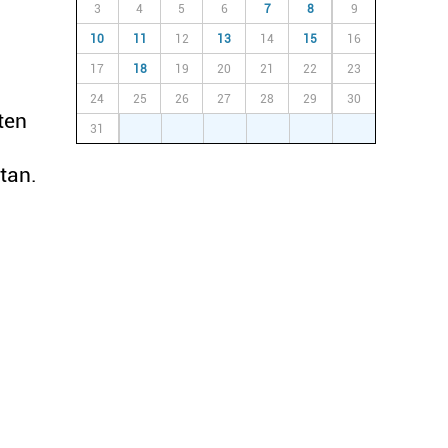
3
4
5
6
7
8
9
10
11
12
13
14
15
16
17
18
19
20
21
22
23
24
25
26
27
28
29
30
ten
31
1
2
3
4
5
6
tan.