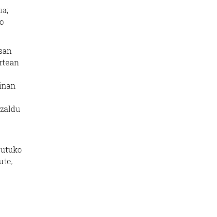
ia;
ko
san
rtean
tinan
azaldu
gutuko
ute,