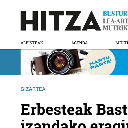
ALBISTEAK
AGENDA
MULT
GIZARTEA
Erbesteak Bast
izandako eragi