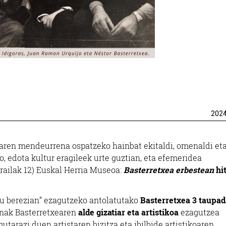
202
zaren mendeurrena ospatzeko hainbat ekitaldi, omenaldi et
, edota kultur eragileek urte guztian, eta efemeridea
irailak 12) Euskal Herria Museoa:
Basterretxea erbestean
hit
du berezian” ezagutzeko antolatutako
Basterretxea 3 taupad
enak Basterretxearen
alde gizatiar eta artistikoa
ezagutzea
tarazi duen artistaren bizitza eta ibilbide artistikoaren