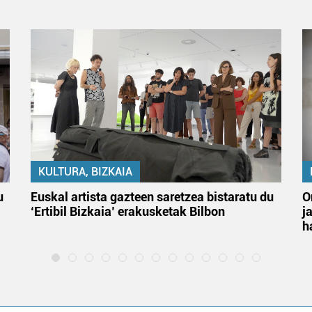
KULTURA, BIZKAIA
u
Euskal artista gazteen saretzea bistaratu du
O
‘Ertibil Bizkaia’ erakusketak Bilbon
j
h