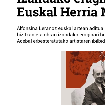
Euskal Herria
Alfonsina Leranoz euskal artean aditua d
bizitzan eta obran izandako eraginari b
Acebal erbesteratutako artistaren ibilbi