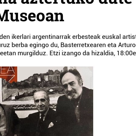
 Museoan
en ikerlari argentinarrak erbesteak euskal artis
uruz berba egingo du, Basterretxearen eta Arturo
deetan murgilduz. Etzi izango da hizaldia, 18:00e