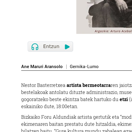
Ane Maruri Aransolo
Gernika-Lumo
Nestor Basterretxea
artista bermeotarra
ren jaiot
bestelakoak antolatu dituzte administrazio, museo
gogoratzeko beste ekintza batek hartuko du
etzi
(
eskainiko dute, 18:00etan.
Bizkaiko Foru Aldundiak artista gertutik eta “mo
ekimenaren baitan prestatu dute hitzaldia, ekim
bilatzen baitu. “Gure kultura mundu zabalean ezagu