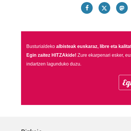
Busturialdeko
albisteak euskaraz, libre eta kalita
Egin zaitez HITZAkide!
Zure ekarpenari esker, eu
indartzen lagunduko duzu.
Eg