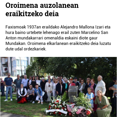
Oroimena auzolanean
eraikitzeko deia
Faxismoak 1937an eraildako Alejandro Mallona Izari eta
hura baino urtebete lehenago erail zuten Marcelino San
Anton mundakarrari omenaldia eskaini diote gaur
Mundakan. Oroimena elkarlanean eraikitzeko deia luzatu
dute udal ordezkariek.