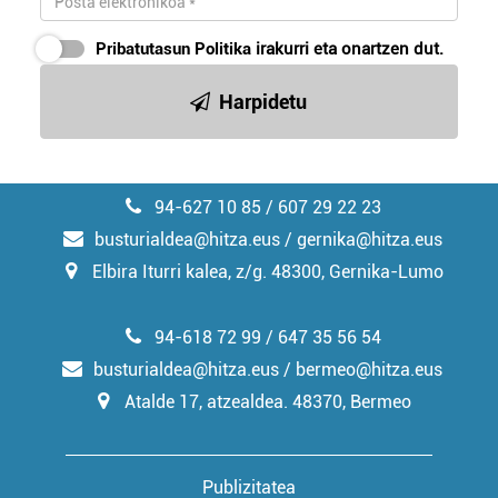
Pribatutasun Politika
irakurri eta onartzen dut.
Harpidetu
94-627 10 85 / 607 29 22 23
busturialdea@hitza.eus / gernika@hitza.eus
Elbira Iturri kalea, z/g. 48300, Gernika-Lumo
94-618 72 99 / 647 35 56 54
busturialdea@hitza.eus / bermeo@hitza.eus
Atalde 17, atzealdea. 48370, Bermeo
Publizitatea