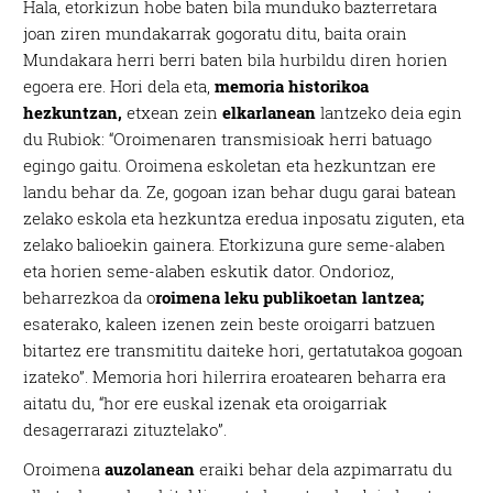
Hala, etorkizun hobe baten bila munduko bazterretara
joan ziren mundakarrak gogoratu ditu, baita orain
Mundakara herri berri baten bila hurbildu diren horien
egoera ere. Hori dela eta,
memoria historikoa
hezkuntzan,
etxean zein
elkarlanean
lantzeko deia egin
du Rubiok: “Oroimenaren transmisioak herri batuago
egingo gaitu. Oroimena eskoletan eta hezkuntzan ere
landu behar da. Ze, gogoan izan behar dugu garai batean
zelako eskola eta hezkuntza eredua inposatu ziguten, eta
zelako balioekin gainera. Etorkizuna gure seme-alaben
eta horien seme-alaben eskutik dator. Ondorioz,
beharrezkoa da o
roimena leku publikoetan lantzea;
esaterako, kaleen izenen zein beste oroigarri batzuen
bitartez ere transmititu daiteke hori, gertatutakoa gogoan
izateko”. Memoria hori hilerrira eroatearen beharra era
aitatu du, “hor ere euskal izenak eta oroigarriak
desagerrarazi zituztelako”.
Oroimena
auzolanean
eraiki behar dela azpimarratu du