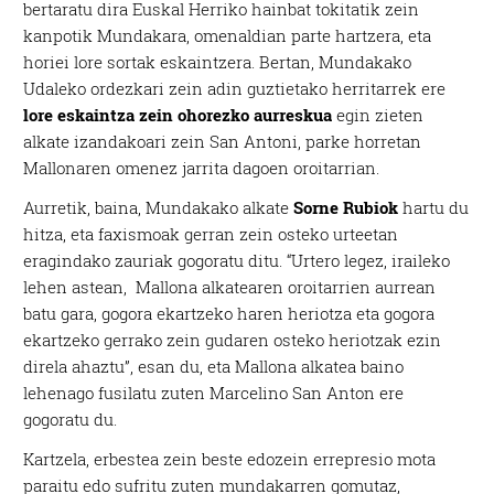
bertaratu dira Euskal Herriko hainbat tokitatik zein
kanpotik Mundakara, omenaldian parte hartzera, eta
horiei lore sortak eskaintzera. Bertan, Mundakako
Udaleko ordezkari zein adin guztietako herritarrek ere
lore eskaintza zein ohorezko aurreskua
egin zieten
alkate izandakoari zein San Antoni, parke horretan
Mallonaren omenez jarrita dagoen oroitarrian.
Aurretik, baina, Mundakako alkate
Sorne Rubiok
hartu du
hitza, eta faxismoak gerran zein osteko urteetan
eragindako zauriak gogoratu ditu. “Urtero legez, iraileko
lehen astean, Mallona alkatearen oroitarrien aurrean
batu gara, gogora ekartzeko haren heriotza eta gogora
ekartzeko gerrako zein gudaren osteko heriotzak ezin
direla ahaztu”, esan du, eta Mallona alkatea baino
lehenago fusilatu zuten Marcelino San Anton ere
gogoratu du.
Kartzela, erbestea zein beste edozein errepresio mota
paraitu edo sufritu zuten mundakarren gomutaz,