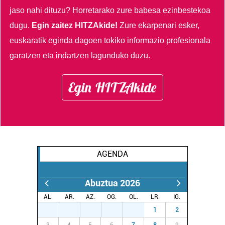
jaso nahi dituzu?
Horretarako zure babesa ezinbestekoa
dugu.
Egin zaitez HITZAkide!
Zure ekarpenari esker,
euskaratik eginda dagoen tokiko informazio profesionala
garatzen eta indartzen lagunduko duzu.
Egin HITZAkide
AGENDA
Abuztua 2026
AL.
AR.
AZ.
OG.
OL.
LR.
IG.
27
28
29
30
31
1
2
3
4
5
6
7
8
9