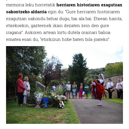
memoria leku horretatik
herriaren historiaren ezagutzan
sakontzeko aldarria
egin du: “Gure herriaren historiaren
ezagutzan sakondu behar dugu, bai ala bai. Etxean hasita,
etxekoekin, gazteenek ikasi dezaten zein den gure
iragana”. Askoren artean lortu dutela orainari balioa
ematea esan du, “etorkizun hobe baten bila joateko”.