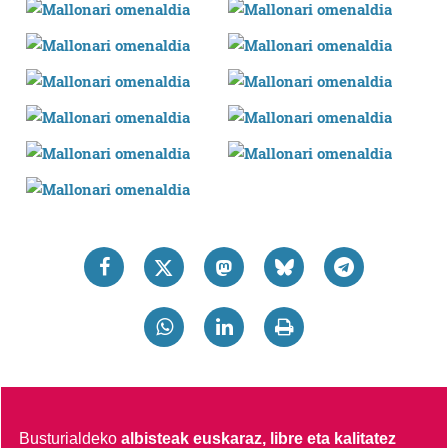
Lortu zure datu pertsonalak prozesatzeko moduari
buruzko informazio gehiago eta ezarri zure lehentasunak
datuen atalean. Edozein unetan alda edo ken dezakezu
zure baimena Cookieen adierazpenean.
Webgune honek cookie propioak eta hirugarrenen cookie-
fitxategiak erabiltzen ditu. Zure esperientzia eta
zerbitzuak hobetzeko asmoz, cookie teknologiaz
baliatzen gara. Ohar hau onartuz gero, teknologia hori
erabiltzeko baimen esplizitua ematen diguzu.
Gehiago
irakurri
Busturialdeko
albisteak euskaraz, libre eta kalitatez