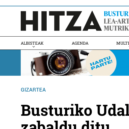
ALBISTEAK
AGENDA
MULT
GIZARTEA
Busturiko Udal
zabaldu ditu