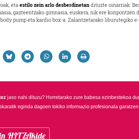
roak, eta
estilo zein arlo desberdinetan
dituzte oinarriak. Be
masia, gazteentzako gimnasia, euskera, nik ere konpontzen d
, body pump eta kardio box-a. Zalantzetarako liburutegiko e
tez
jaso nahi dituzu?
Horretarako zure babesa ezinbestekoa du
skaratik eginda dagoen tokiko informazio profesionala garatzen
in HITZAkide