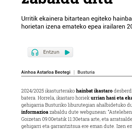
Urritik ekainera bitartean egiteko hainba
horietan izena emateko epea irailaren 2
Ainhoa Astarloa Beotegi
Busturia
2024/2025 ikasturterako
hainbat ikastaro
desberdi
batera. Horrela, ikastaro horiek
urrian hasi eta e
gehigarria Busturiko liburutegian ahalbidetuko du
informazioa
zabaldu dute webgunean: “Astelehenet
Goizetan 09:00etatik 11:30etara arte, eta arratsal
gehigarri eta garrantzitsua ere eman dute. Izen e