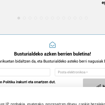
e
Busturialdeko azken berrien buletina!
rikuetan bidaltzen da, eta Busturialdeko asteko berri nagusiak b
n Politika
irakurri eta onartzen dut.
H
ure IP zenbakia, esaterako, prozesatzen ditugu, cookie bezalako