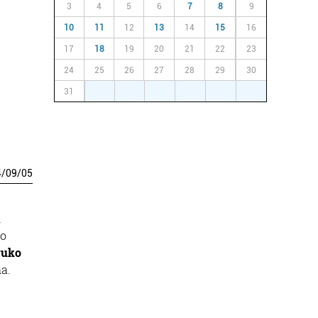
3
4
5
6
7
8
9
10
11
12
13
14
15
16
17
18
19
20
21
22
23
24
25
26
27
28
29
30
31
1
2
3
4
5
6
4
/
09
/
05
n
io
ruko
a.