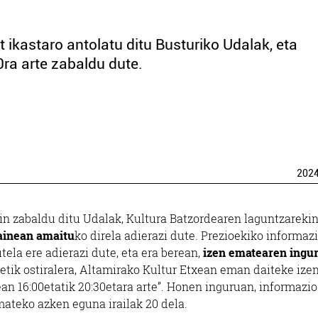
t ikastaro antolatu ditu Busturiko Udalak, eta
0ra arte zabaldu dute.
202
n zabaldu ditu Udalak, Kultura Batzordearen laguntzareki
kainean amaitu
ko direla adierazi dute. Prezioekiko informaz
tela ere adierazi dute, eta era berean,
izen ematearen ingu
ik ostiralera, Altamirako Kultur Etxean eman daiteke izen
dean 16:00etatik 20:30etara arte”. Honen inguruan, informazio
mateko azken eguna irailak 20 dela.