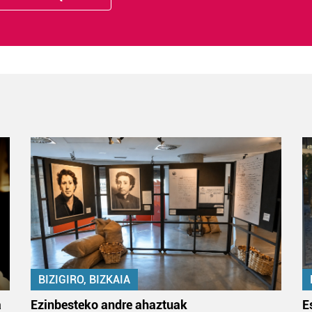
BIZIGIRO, BIZKAIA
a
Ezinbesteko andre ahaztuak
E