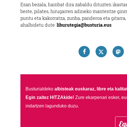
Esan bezala, hainbat dira zabaldu dituzten ikasta
beste, pilates, hirugarren adineko mantentze gin
puntu eta kakorratza, zunba, panderoa eta gitarra
ahalbidetu dute:
liburutegia@busturia.eus
.
Busturialdeko
albisteak euskaraz, libre eta kalita
Egin zaitez HITZAkide!
Zure ekarpenari esker, eu
indartzen lagunduko duzu.
Eg