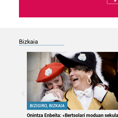
Bizkaia
BIZIGIRO, BIZKAIA
na
Onintza Enbeita: «Bertsolari moduan sekul