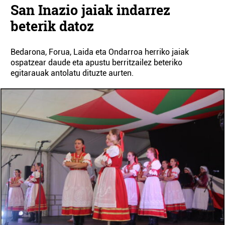
San Inazio jaiak indarrez
beterik datoz
Bedarona, Forua, Laida eta Ondarroa herriko jaiak
ospatzear daude eta apustu berritzailez beteriko
egitarauak antolatu dituzte aurten.