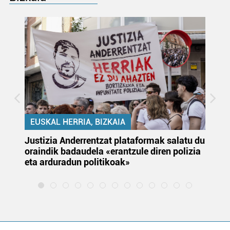
EUSKAL HERRIA, BIZKAIA
Justizia Anderrentzat plataformak salatu du
Eu
oraindik badaudela «erantzule diren polizia
‘E
eta arduradun politikoak»