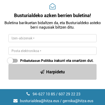
Busturialdeko azken berrien buletina!
Buletina barikuetan bidaltzen da, eta Busturialdeko asteko
berri nagusiak biltzen ditu.
Pribatutasun Politika
irakurri eta onartzen dut.
Harpidetu
94-627 10 85 / 607 29 22 23
busturialdea@hitza.eus / gernika@hitza.eus