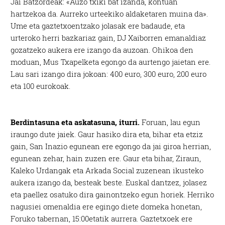
Jai Batzordeak: «Auzo txiki bat izanda, kontuan
hartzekoa da. Aurreko urteekiko aldaketaren muina da».
Ume eta gaztetxoentzako jolasak ere badaude, eta
urteroko herri bazkariaz gain, DJ Xaiborren emanaldiaz
gozatzeko aukera ere izango da auzoan. Ohikoa den
moduan, Mus Txapelketa egongo da aurtengo jaietan ere.
Lau sari izango dira jokoan: 400 euro, 300 euro, 200 euro
eta 100 eurokoak.
Berdintasuna eta askatasuna, iturri.
Foruan, lau egun
iraungo dute jaiek. Gaur hasiko dira eta, bihar eta etziz
gain, San Inazio egunean ere egongo da jai giroa herrian,
egunean zehar, hain zuzen ere. Gaur eta bihar, Ziraun,
Kaleko Urdangak eta Arkada Social zuzenean ikusteko
aukera izango da, besteak beste. Euskal dantzez, jolasez
eta paellez osatuko dira gainontzeko egun horiek. Herriko
nagusiei omenaldia ere egingo diete domeka honetan,
Foruko tabernan, 15:00etatik aurrera. Gaztetxoek ere