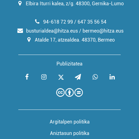
Elbira Iturri kalea, z/g. 48300, Gernika-Lumo
94-618 72 99 / 647 35 56 54
busturialdea@hitza.eus / bermeo@hitza.eus
Atalde 17, atzealdea. 48370, Bermeo
Publizitatea
Argitalpen politika
Aniztasun politika