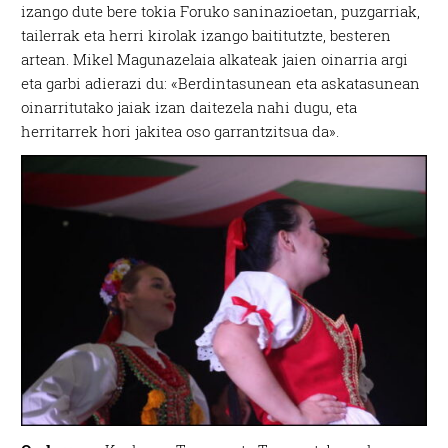
izango dute bere tokia Foruko saninazioetan, puzgarriak,
tailerrak eta herri kirolak izango baititutzte, besteren
artean. Mikel Magunazelaia alkateak jaien oinarria argi
eta garbi adierazi du: «Berdintasunean eta askatasunean
oinarritutako jaiak izan daitezela nahi dugu, eta
herritarrek hori jakitea oso garrantzitsua da».