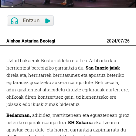
Ainhoa Astarloa Beotegi
2024
/
07
/
26
Uztail bukaerak Busturialdeko eta Lea-Artibaiko lau
herrientzat berebiziko garrantzia du.
San Inazio jaiak
direla eta, herritarrek berritasunez eta apustuz beteriko
egitarauez gozatzeko aukera izango dute. Beti bezala,
adin guztientzat ahalbidetu dituzte egitarauak aurten ere,
ohikoak diren kontzertuez gain, txikienentzako ere
jolasak edo ikuskizunak bideratuz.
Bedaronan,
adibidez, martitzenean eta eguaztenean giroz
beteriko egunak izango dira.
EH Sukarra
ekartzearen
apustua egin dute, eta horren garrantzia azpimarratu du