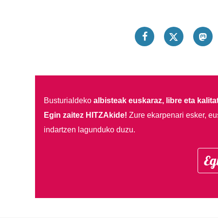
Busturialdeko
albisteak euskaraz, libre eta kalita
Egin zaitez HITZAkide!
Zure ekarpenari esker, eu
indartzen lagunduko duzu.
Eg