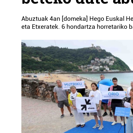
Abuztuak 4an [domeka] Hego Euskal Herr
eta Etxeratek. 6 hondartza horretariko 