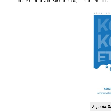
beste hondartzak. Kasuan kasu, Ibarrangeluko Lai
Argazkia: Sa