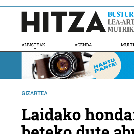
ALBISTEAK
AGENDA
MULT
GIZARTEA
Laidako honda
beteko dute a