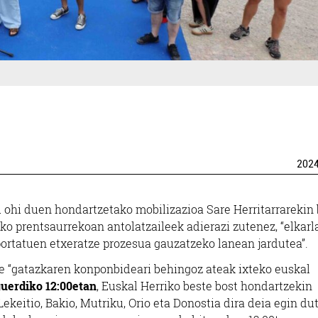
202
u ohi duen hondartzetako mobilizazioa Sare Herritarrarekin
ko prentsaurrekoan antolatzaileek adierazi zutenez, “elkar
eportatuen etxeratze prozesua gauzatzeko lanean jardutea”.
e “gatazkaren konponbideari behingoz ateak ixteko euskal
uerdiko 12:00etan
, Euskal Herriko beste bost hondartzekin
ekeitio, Bakio, Mutriku, Orio eta Donostia dira deia egin du