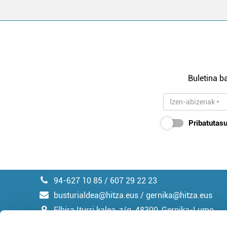
Buletina ba
Pribatutasu
94-627 10 85 / 607 29 22 23
busturialdea@hitza.eus / gernika@hitza.eus
Elbira Iturri kalea, z/g. 48300, Gernika-Lumo