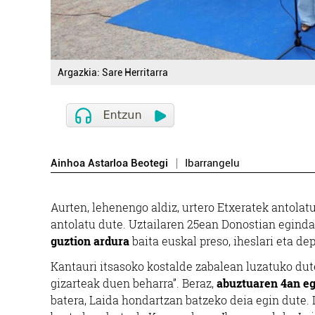
Argazkia: Sare Herritarra
Ainhoa Astarloa Beotegi
Ibarrangelu
Aurten, lehenengo aldiz, urtero Etxeratek antolat
antolatu dute. Uztailaren 25ean Donostian eginda
guztion ardura
baita euskal preso, iheslari eta d
Kantauri itsasoko kostalde zabalean luzatuko dut
gizarteak duen beharra”. Beraz,
abuztuaren 4an eg
batera, Laida hondartzan batzeko deia egin dute. L