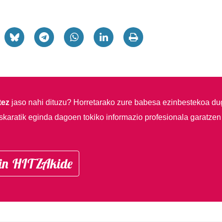
tez
jaso nahi dituzu?
Horretarako zure babesa ezinbestekoa du
skaratik eginda dagoen tokiko informazio profesionala garatzen
in HITZAkide