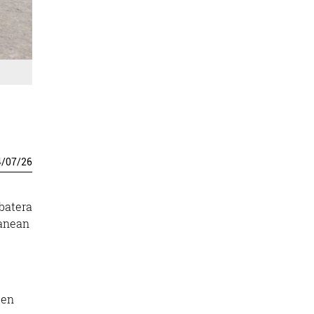
4
/
07
/
26
 batera
lanean
ten