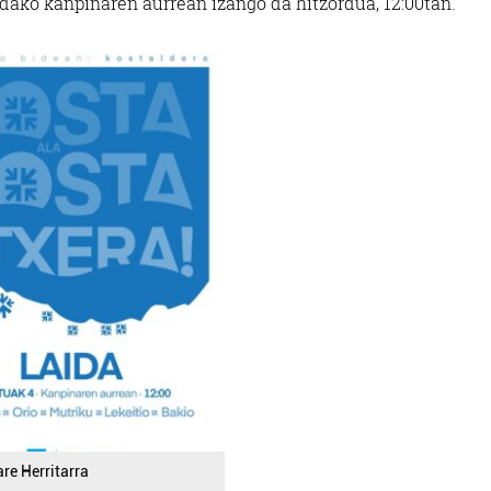
dako kanpinaren aurrean izango da hitzordua, 12:00tan.
re Herritarra