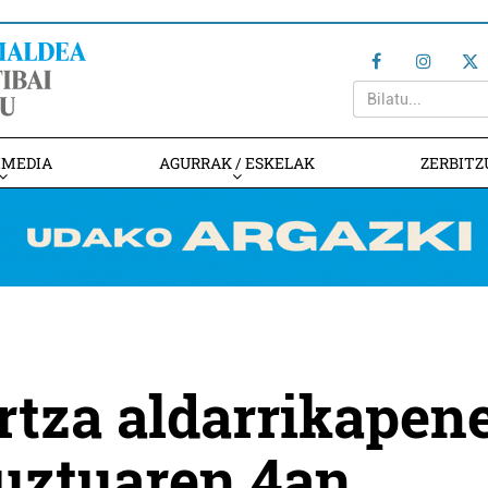
IMEDIA
AGURRAK / ESKELAK
ZERBITZ
rtza aldarrikapen
buztuaren 4an