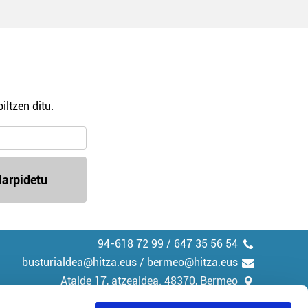
iltzen ditu.
arpidetu
94-618 72 99 / 647 35 56 54
busturialdea@hitza.eus / bermeo@hitza.eus
Atalde 17, atzealdea. 48370, Bermeo