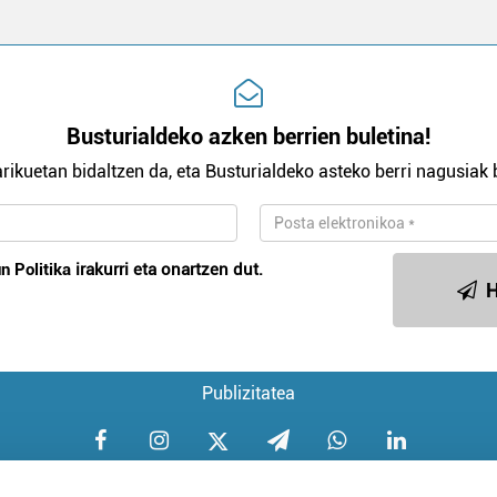
Busturialdeko azken berrien buletina!
rikuetan bidaltzen da, eta Busturialdeko asteko berri nagusiak b
n Politika
irakurri eta onartzen dut.
H
Publizitatea