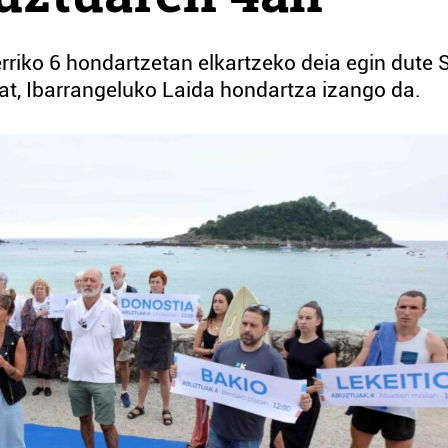
iko 6 hondartzetan elkartzeko deia egin dute 
bat, Ibarrangeluko Laida hondartza izango da.