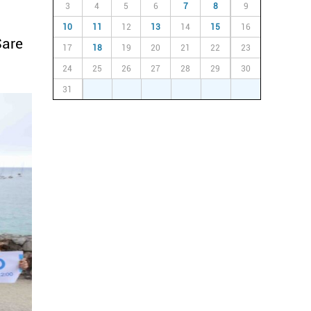
3
4
5
6
7
8
9
10
11
12
13
14
15
16
Sare
17
18
19
20
21
22
23
24
25
26
27
28
29
30
31
1
2
3
4
5
6