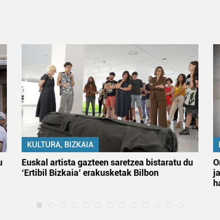
KULTURA, BIZKAIA
u
Euskal artista gazteen saretzea bistaratu du
O
‘Ertibil Bizkaia’ erakusketak Bilbon
j
h