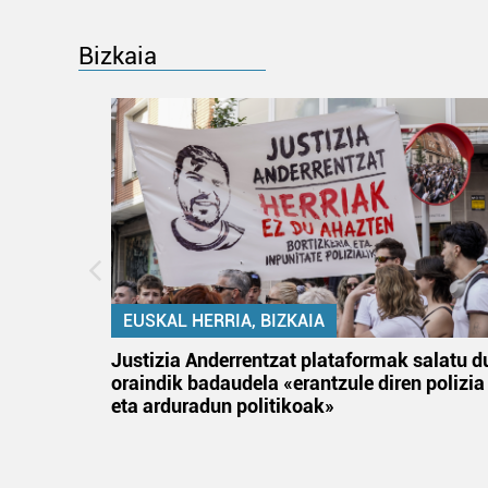
Bizkaia
EUSKAL HERRIA, BIZKAIA
an
Justizia Anderrentzat plataformak salatu d
oraindik badaudela «erantzule diren polizia
eta arduradun politikoak»