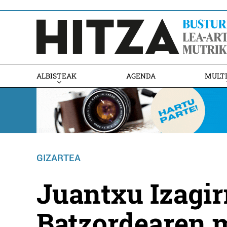
ALBISTEAK
AGENDA
MULT
GIZARTEA
Juantxu Izagir
Batzordearen m