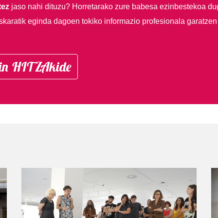
tez
jaso nahi dituzu?
Horretarako zure babesa ezinbestekoa du
skaratik eginda dagoen tokiko informazio profesionala garatzen
in HITZAkide