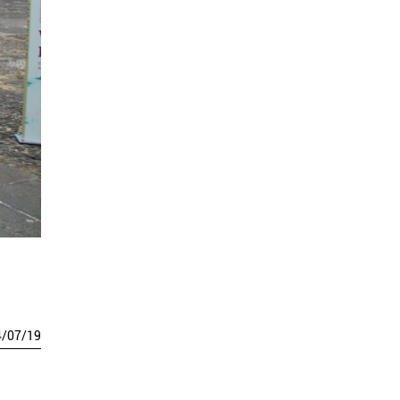
4
/
07
/
19