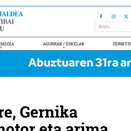
IMEDIA
AGURRAK / ESKELAK
ZERBITZ
re, Gernika
otor eta arima