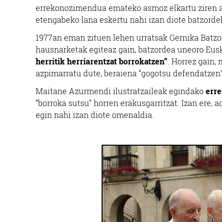
errekonozimendua emateko asmoz elkartu ziren atz
etengabeko lana eskertu nahi izan diote batzordeko
1977an eman zituen lehen urratsak Gernika Batzor
hausnarketak egiteaz gain, batzordea uneoro Eusk
herritik herriarentzat borrokatzen”
. Horrez gain,
azpimarratu dute, beraiena “gogotsu defendatzen”
Maitane Azurmendi ilustratzaileak egindako
erre
“borroka sutsu” horren erakusgarritzat. Izan ere, a
egin nahi izan diote omenaldia.