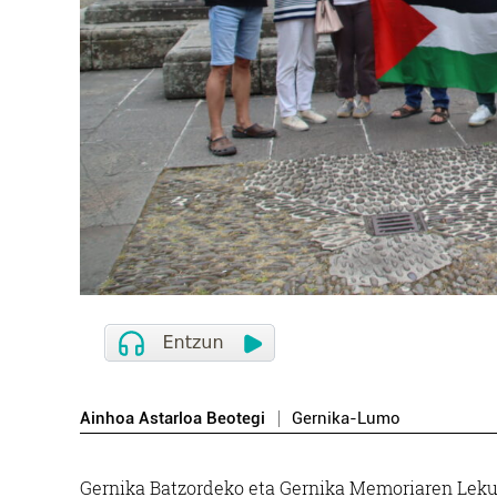
Ainhoa Astarloa Beotegi
Gernika-Lumo
Gernika Batzordeko eta Gernika Memoriaren Leku