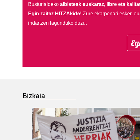
Busturialdeko
albisteak euskaraz, libre eta kalita
Egin zaitez HITZAkide!
Zure ekarpenari esker, eu
indartzen lagunduko duzu.
Eg
Bizkaia