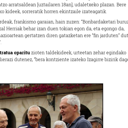
o arratsaldean [uztailaren 18an], udaletxeko plazan. Bere
 kideek, sorreratik horren ekintzaile izateagatik.
deak, frankismo garaian, hain zuzen: “Bonbardaketari buru
al Herriak behar izan duen tokian egon da, eta egongo da,
 nazioartean gertatzen diren gatazketan ere “fin jarduten” du
.
tratua oparitu
zioten taldekideek, urteetan zehar egindako
dierazi dutenez, “bera kontziente izateko Izagirre bizirik dag