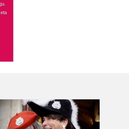
gu.
 eta