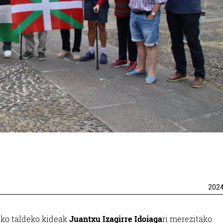
202
ko taldeko kideak
Juantxu Izagirre Idoiaga
ri merezitako