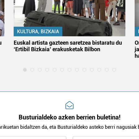
KULTURA, BIZKAIA
u
Euskal artista gazteen saretzea bistaratu du
O
‘Ertibil Bizkaia’ erakusketak Bilbon
j
h
Busturialdeko azken berrien buletina!
rikuetan bidaltzen da, eta Busturialdeko asteko berri nagusiak b