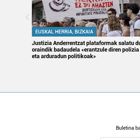
EUSKAL HERRIA, BIZKAIA
an
Justizia Anderrentzat plataformak salatu d
oraindik badaudela «erantzule diren polizia
eta arduradun politikoak»
Buletina ba