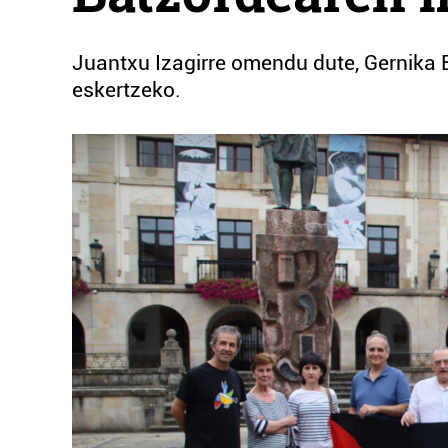
Juantxu Izagirre omendu dute, Gernika
eskertzeko.