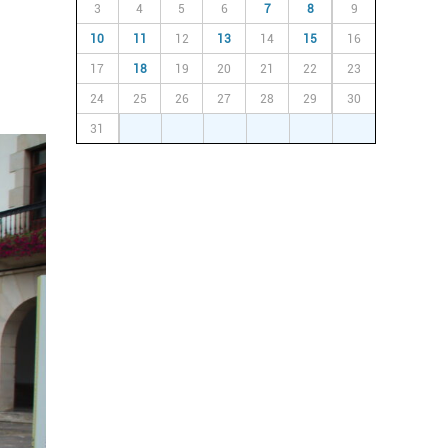
3
4
5
6
7
8
9
10
11
12
13
14
15
16
17
18
19
20
21
22
23
24
25
26
27
28
29
30
31
1
2
3
4
5
6