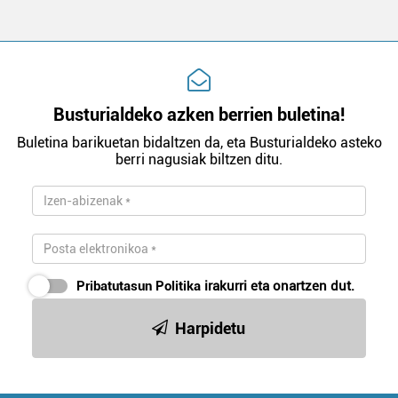
Busturialdeko azken berrien buletina!
Buletina barikuetan bidaltzen da, eta Busturialdeko asteko
berri nagusiak biltzen ditu.
Pribatutasun Politika
irakurri eta onartzen dut.
Harpidetu