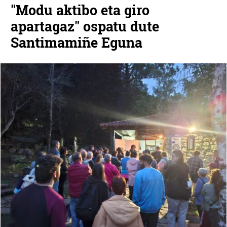
"Modu aktibo eta giro
apartagaz" ospatu dute
Santimamiñe Eguna