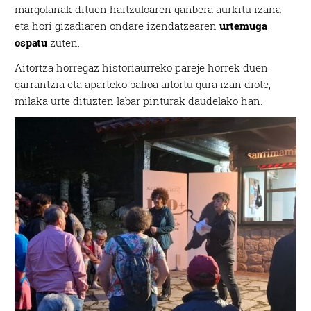
margolanak dituen haitzuloaren ganbera aurkitu izana
eta hori gizadiaren ondare izendatzearen
urtemuga
ospatu
zuten.
Aitortza horregaz historiaurreko pareje horrek duen
garrantzia eta aparteko balioa aitortu gura izan diote,
milaka urte dituzten labar pinturak daudelako han.