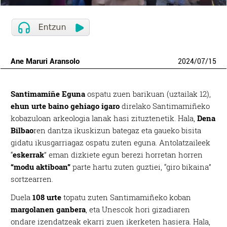
Ane Maruri Aransolo
2024
/
07
/
15
Santimamiñe Eguna
ospatu zuen barikuan (uztailak 12),
ehun urte baino gehiago igaro
direlako Santimamiñeko
kobazuloan arkeologia lanak hasi zituztenetik. Hala,
Dena
Bilbao
ren dantza ikuskizun bategaz eta gaueko bisita
gidatu ikusgarriagaz ospatu zuten eguna. Antolatzaileek
“
eskerrak
” eman dizkiete egun berezi horretan horren
“modu aktiboan”
parte hartu zuten guztiei, “giro bikaina”
sortzearren.
Duela
108 urte
topatu zuten Santimamiñeko koban
margolanen ganbera
, eta Unescok hori gizadiaren
ondare izendatzeak ekarri zuen ikerketen hasiera. Hala,