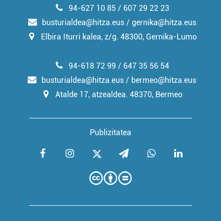
94-627 10 85 / 607 29 22 23
busturialdea@hitza.eus / gernika@hitza.eus
Elbira Iturri kalea, z/g. 48300, Gernika-Lumo
94-618 72 99 / 647 35 56 54
busturialdea@hitza.eus / bermeo@hitza.eus
Atalde 17, atzealdea. 48370, Bermeo
Publizitatea