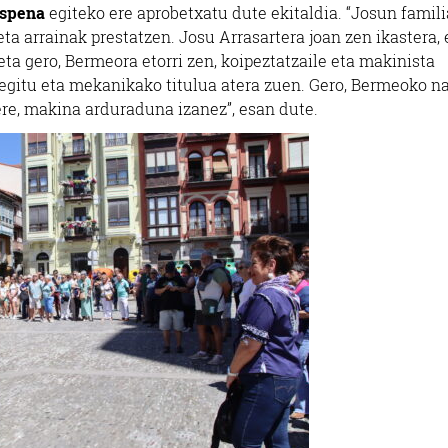
espena
egiteko ere aprobetxatu dute ekitaldia. “Josun famil
eta arrainak prestatzen. Josu Arrasartera joan zen ikastera, 
ta gero, Bermeora etorri zen, koipeztatzaile eta makinista
n segitu eta mekanikako titulua atera zuen. Gero, Bermeoko n
ere, makina arduraduna izanez”, esan dute.