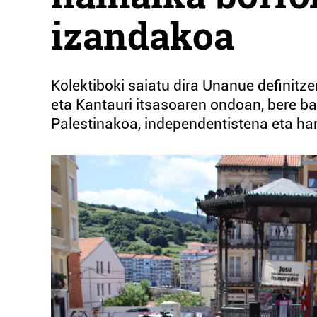
izandakoa
Kolektiboki saiatu dira Unanue definitze
eta Kantauri itsasoaren ondoan, bere ba
Palestinakoa, independentistena eta har