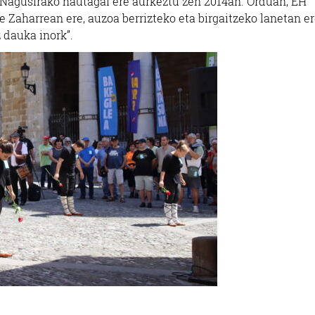
 Nagusirako hautagai ere aurkeztu zen 2014an. Orduan, EH
 Zaharrean ere, auzoa berrizteko eta birgaitzeko lanetan e
z dauka inork”.