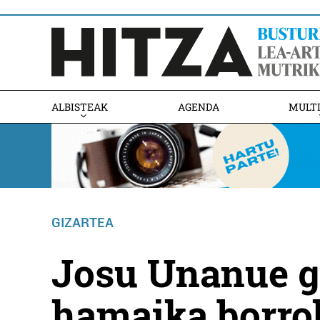
ALBISTEAK
AGENDA
MULT
GIZARTEA
Josu Unanue g
hamaika borrok