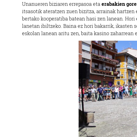
Unanueren biziaren errepasoa eta
erabakien gor
itsasotik ateratzen zuen bizitza, arrainak hartzen 
bertako kooperatiba batean hasi zen lanean. Hori e
lanetan ibiltzeko. Baina ez hori bakarrik, ikaste
eskolan lanean aritu zen, baita kasino zaharrean 