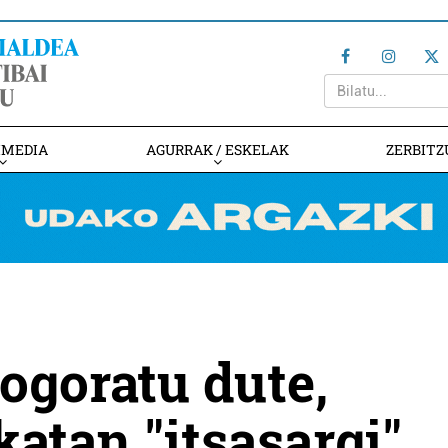
IMEDIA
AGURRAK / ESKELAK
ZERBITZ
ogoratu dute,
atan "itsasargi"