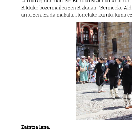
2011ko agintaldian. EH Bilduko Bizkaiko Ahaldun
Bilduko bozermailea zen Bizkaian. “Bermeoko Alde
aritu zen. Ez da makala. Horrelako kurrikuluma e
Zaintza lana.