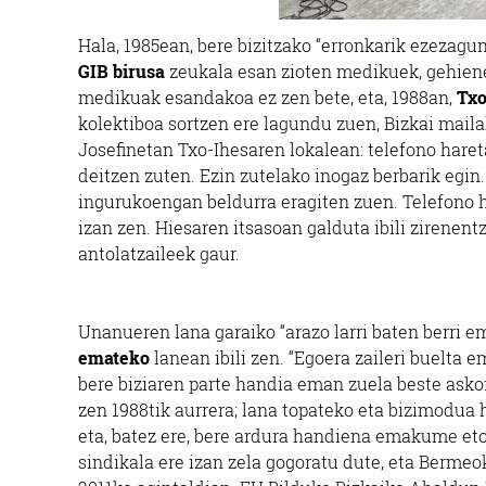
Hala, 1985ean, bere bizitzako “erronkarik ezezagune
GIB birusa
zeukala esan zioten medikuek, gehienez
medikuak esandakoa ez zen bete, eta, 1988an,
Txo
kolektiboa sortzen ere lagundu zuen, Bizkai mail
Josefinetan Txo-Ihesaren lokalean: telefono hareta
deitzen zuten. Ezin zutelako inogaz berbarik egin
ingurukoengan beldurra eragiten zuen. Telefono ho
izan zen. Hiesaren itsasoan galduta ibili zirenent
antolatzaileek gaur.
Unanueren lana garaiko “arazo larri baten berri e
emateko
lanean ibili zen. “Egoera zaileri buelta 
bere biziaren parte handia eman zuela beste asko
zen 1988tik aurrera; lana topateko eta bizimodua
eta, batez ere, bere ardura handiena emakume eto
sindikala ere izan zela gogoratu dute, eta Bermeo