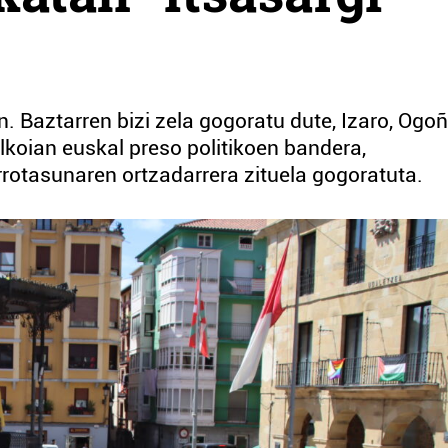
n. Baztarren bizi zela gogoratu dute, Izaro, Ogo
lkoian euskal preso politikoen bandera,
rotasunaren ortzadarrera zituela gogoratuta.