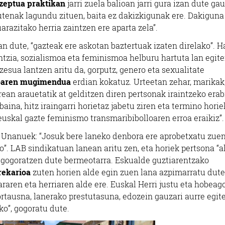
tzeptua praktikan
jarri zuela balioan jarri gura izan dute ga
zutenak lagundu zituen, baita ez dakizkigunak ere. Dakiguna
uarazitako herria zaintzen ere aparta zela”.
dute, “gazteak ere askotan baztertuak izaten direlako”. Ha
ntzia, sozialismoa eta feminismoa helburu hartuta lan egit
esua lantzen aritu da, gorputz, genero eta sexualitate
oaren mugimendua
erdian kokatuz. Urteetan zehar, marikak
rean arauetatik at gelditzen diren pertsonak iraintzeko erabi
ina, hitz iraingarri horietaz jabetu ziren eta termino horie
 euskal gazte feminismo transmaribibolloaren erroa eraikiz”.
en Unanuek: “Josuk bere laneko denbora ere aprobetxatu zue
”. LAB sindikatuan lanean aritu zen, eta horiek pertsona “al
a gogoratzen dute bermeotarra. Eskualde guztiarentzako
rekarioa
zuten horien alde egin zuen lana azpimarratu dute
araren eta herriaren alde ere. Euskal Herri justu eta hobeag
kortausna, lanerako prestutasuna, edozein gauzari aurre egit
ko”, gogoratu dute.