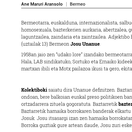
Ane Maruri Aransolo
Bermeo
Bermeotarra, euskalduna, internazionalista, salbu
homosexuala, bazterkerien aurkaria, abertzalea, gu
laguntzailea, zaindaria eta zaintzailea. Adjektibo
(uztailak 13) Bermeon
Josu Unanue
.
1958an jaio zen “udako lore” izandako bermeotarra
Hala, LAB sindikatuko, Sortuko eta Ernaiko kide
martxan ibili eta Motx pailazoa ikusi ta gero, eki
Kolektiboki
saiatu dira Unanue definitzen. Baztarr
ondoan, bere balkoian euskal preso politikoen ba
ortzadarrera zituela gogoratuta. Baztarretik
bazte
Baztarretik hamaika borrokaren banderak elkartu 
Josuk. Josu itsasargi izan zen hamaika borrokatan
Borroka guztiak gure artean daude, Josu zuri esker