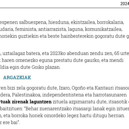
202
espenen salbuespena, hiesduna, ekintzailea, borrokalaria,
daria, feminista, antiarrazista, laguna, komunikatzailea,
 horiekin guztiekin eta beste hainbesterekin gogoratu dute 
, uztailagaz batera, eta 2023ko abenduan zendu zen, 65 urt
ek haren omenezko eguna prestatu dute gaurko, eta mendi
taldia egin dute Goiko plazan.
ARGAZKIAK
en bizi zela gogoratu dute, Izaro, Ogoño eta Kantauri itsaso
ndera, Palestinakoa, independentistena eta harrotasunaren
rtuak zirenak laguntzen
zituela azpimarratu dute, itsasotik 
baitzituen: “Behar zuenarentzako itsasargi lanak egin zitue
, eta borroka horiek oinordeko legez hartu ditugu herrian.
 ere bai”.