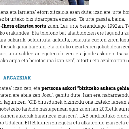
na eta larriena” etorri zitzaiola esan dute; izan ere, urte ho
 bi urteko bizi itxaropena emanez. “Bi urte pasata, baina,
-Ihesa elkartea sortu
zuen. Lau urte beranduago, 1992an, T
ako erakundea. Eta telefono bat ahalbidetzen ere lagundu z
ra bakarrik, beldurtuta, galduta, isolatuta egoten ziren lag
. Ihesak garai haretan, eta orduko gizartearen jokabidean ze
ri, arratsaldeetan egoten ohi zen, eta jende askoren itsasa
zako argia eta berotasuna izan zen”, aitortu eta azpimarratu
ARGAZKIAK
matea” izan zen, eta
pertsona askori “bizitzeko aukera gehi
ematen ere abila zen Josu”, gehitu dute. Izan ere, nabarmend
ri laguntzen: “GIB birusdunek bizimodu ona izateko lanean 
 hobetzeko lanbide hastapenean egin zuen lan 2001etik aurre
rkinen aukerak handitzea izan zen”. LAB sindikatuko ordez
ko Udalean EH Bilduren zinegotzi eta alkateorde izan zela er