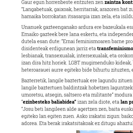
Gaur egun horrenbeste entzuten zen
zaintza kon
“Langabetuak, gaixoak, herritarrak, arazoren bat 
hamaika borrokatan itsasargia izan zela, eta isild
Unanuek gazteenganako ardura ere bazeukala esan 
Ernaiko gazteek bere lana eskertu, eta independe
dutela esan dute: “Ernai feminismoaren barne proz
disidenteak erdigunean jarriz eta
transfeminism
lesbianak, transexualak, intersexualak, eta orokor
izan dira hitz horiek. LGBT mugimenduko kideak, ba
heteroarauei aurre egiteko bide bihurtu zituzten,
Bazterretik, langile baztertuak ere lagundu zitu
langile baztertuen baldintzak hobetzen laguntzeko
umoretsu, atsegin, saltsero eta militante” modur
“
ezinbesteko baliabidea”
izan zela diote, eta
lan p
“Josu beti langileen alde agertzen zen, baita eusk
egiteko lan egiten zuen. Asko irakatsi zigun: bai
adorea. Eta berak irakatsitakoak ez ditugu ahaztu