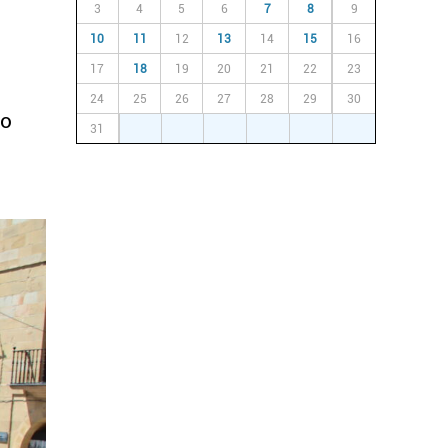
3
4
5
6
7
8
9
10
11
12
13
14
15
16
17
18
19
20
21
22
23
24
25
26
27
28
29
30
ño
31
1
2
3
4
5
6