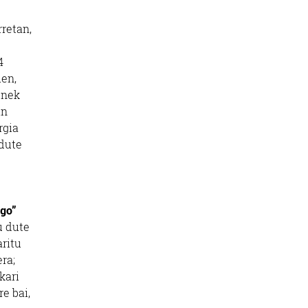
rretan,
4
uen,
unek
in
rgia
 dute
ago”
u dute
aritu
ra;
kari
e bai,