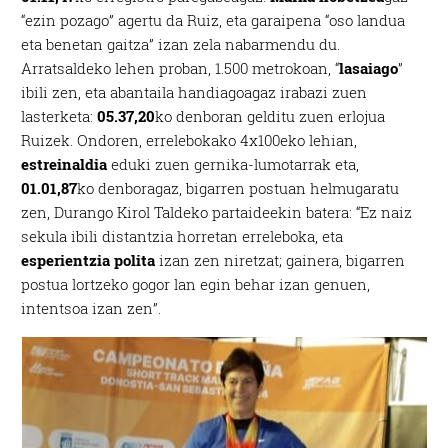
“ezin pozago” agertu da Ruiz, eta garaipena “oso landua
eta benetan gaitza” izan zela nabarmendu du.
Arratsaldeko lehen proban, 1.500 metrokoan, “
lasaiago
”
ibili zen, eta abantaila handiagoagaz irabazi zuen
lasterketa:
05.37,20
ko denboran gelditu zuen erlojua
Ruizek. Ondoren, errelebokako 4x100eko lehian,
estreinaldia
eduki zuen gernika-lumotarrak eta,
01.01,87
ko denboragaz, bigarren postuan helmugaratu
zen, Durango Kirol Taldeko partaideekin batera: “Ez naiz
sekula ibili distantzia horretan erreleboka, eta
esperientzia polita
izan zen niretzat; gainera, bigarren
postua lortzeko gogor lan egin behar izan genuen,
intentsoa izan zen”.