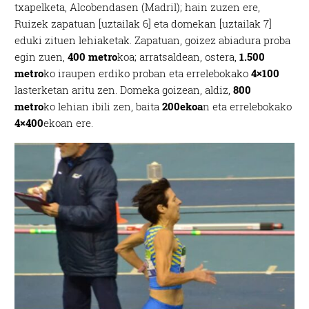
txapelketa, Alcobendasen (Madril); hain zuzen ere,
Ruizek zapatuan [uztailak 6] eta domekan [uztailak 7]
eduki zituen lehiaketak. Zapatuan, goizez abiadura proba
egin zuen,
400 metro
koa; arratsaldean, ostera,
1.500
metro
ko iraupen erdiko proban eta errelebokako
4×100
lasterketan aritu zen. Domeka goizean, aldiz,
800
metro
ko lehian ibili zen, baita
200ekoa
n eta errelebokako
4×400
ekoan ere.