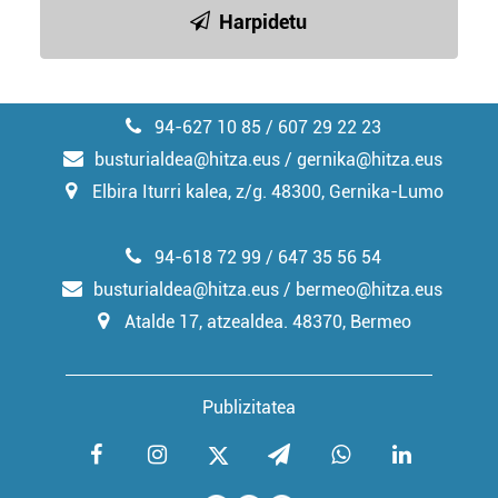
Harpidetu
94-627 10 85 / 607 29 22 23
busturialdea@hitza.eus / gernika@hitza.eus
Elbira Iturri kalea, z/g. 48300, Gernika-Lumo
94-618 72 99 / 647 35 56 54
busturialdea@hitza.eus / bermeo@hitza.eus
Atalde 17, atzealdea. 48370, Bermeo
Publizitatea