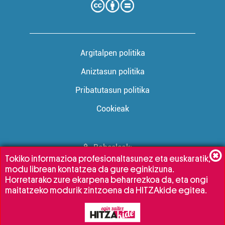
Argitalpen politika
Aniztasun politika
Pribatutasun politika
Cookieak
Babesleak:
Tokiko informazioa profesionaltasunez eta euskaratik,
modu librean kontatzea da gure eginkizuna.
Horretarako zure ekarpena beharrezkoa da, eta ongi
maitatzeko modurik zintzoena da HITZAkide egitea.