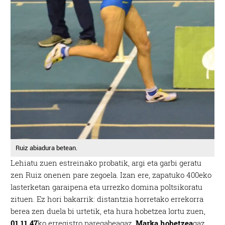
Ruiz abiadura betean.
Lehiatu zuen estreinako probatik, argi eta garbi geratu
zen Ruiz onenen pare zegoela. Izan ere, zapatuko 400eko
lasterketan garaipena eta urrezko domina poltsikoratu
zituen. Ez hori bakarrik: distantzia horretako errekorra
berea zen duela bi urtetik, eta hura hobetzea lortu zuen,
01.11,47
ko erregistro paregabeagaz.
Marka hobetzea
gaz