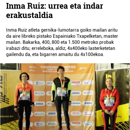
Inma Ruiz: urrea eta indar
erakustaldia
Inma Ruiz atleta gernika-lumotarra goiko mailan aritu
da aire libreko pistako Espainiako Txapelketan, master
mailan. Bakarka, 400, 800 eta 1.500 metroko probak
irabazi ditu; erreleboka, aldiz, 4x400eko lasterketetan
gailendu da, eta bigarren amaitu du 4x100ekoa.