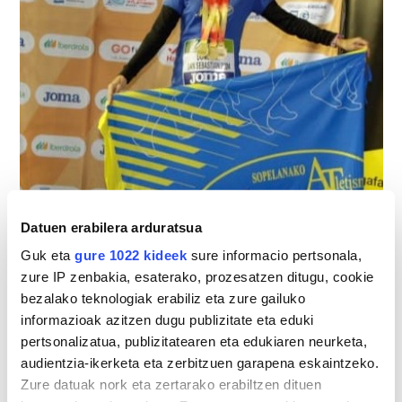
Datuen erabilera arduratsua
Guk eta
gure 1022 kideek
sure informacio pertsonala,
zure IP zenbakia, esaterako, prozesatzen ditugu, cookie
bezalako teknologiak erabiliz eta zure gailuko
informazioak azitzen dugu publizitate eta eduki
pertsonalizatua, publizitatearen eta edukiaren neurketa,
audientzia-ikerketa eta zerbitzuen garapena eskaintzeko.
Zure datuak nork eta zertarako erabiltzen dituen
Atleta gernika-lumotarra, irabazle.