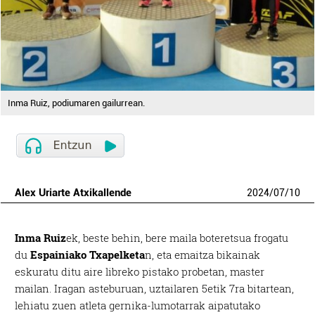
Inma Ruiz, podiumaren gailurrean.
Alex Uriarte Atxikallende
2024
/
07
/
10
Inma Ruiz
ek, beste behin, bere maila boteretsua frogatu
du
Espainiako Txapelketa
n, eta emaitza bikainak
eskuratu ditu aire libreko pistako probetan, master
mailan. Iragan asteburuan, uztailaren 5etik 7ra bitartean,
lehiatu zuen atleta gernika-lumotarrak aipatutako