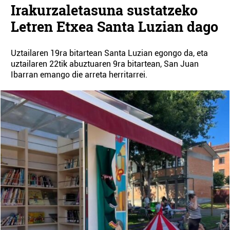
Irakurzaletasuna sustatzeko
Letren Etxea Santa Luzian dago
Uztailaren 19ra bitartean Santa Luzian egongo da, eta
uztailaren 22tik abuztuaren 9ra bitartean, San Juan
Ibarran emango die arreta herritarrei.