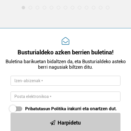
Busturialdeko azken berrien buletina!
Buletina barikuetan bidaltzen da, eta Busturialdeko asteko
berri nagusiak biltzen ditu.
Pribatutasun Politika
irakurri eta onartzen dut.
Harpidetu