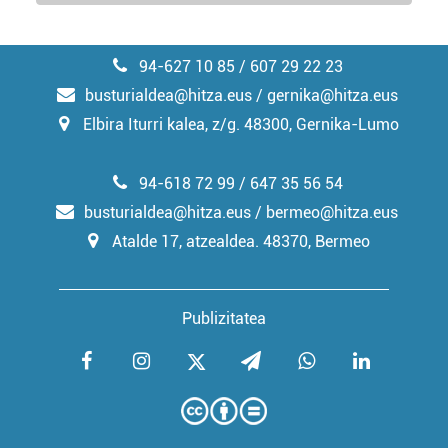
94-627 10 85 / 607 29 22 23
busturialdea@hitza.eus / gernika@hitza.eus
Elbira Iturri kalea, z/g. 48300, Gernika-Lumo
94-618 72 99 / 647 35 56 54
busturialdea@hitza.eus / bermeo@hitza.eus
Atalde 17, atzealdea. 48370, Bermeo
Publizitatea