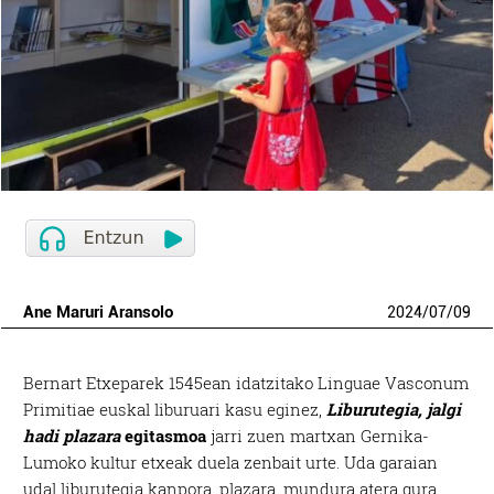
Ane Maruri Aransolo
2024
/
07
/
09
Bernart Etxeparek 1545ean idatzitako Linguae Vasconum
Primitiae euskal liburuari kasu eginez,
Liburutegia, jalgi
hadi plazara
egitasmoa
jarri zuen martxan Gernika-
Lumoko kultur etxeak duela zenbait urte. Uda garaian
udal liburutegia kanpora, plazara, mundura atera gura