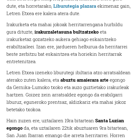
dute, eta horretarako,
Liburutegia plazara
ekimenaz gain,
Letren Etxea ere kalera atera dute.
Irakurketa eta mahai jokoak herritarrengana hurbildu
gura dituzte,
irakurzaletasuna bultzatzeko
eta
irakurketaz gozatzeko aukera gehiago eskaintzeko
erabiltzaileei. Izan ere, jardueren helburua da herritarrei
beste zerbitzu bat eskaintzea eta horiekin herritarrak
entretenitzea.
Letren Etxea izeneko liburutegi ibiltaria atzo arratsaldean
aterako zuten kalera, eta
abuztu amaierara arte
egongo
da Gernika-Lumoko txoko eta auzo guztietako irakurleak
hartzen. Goizez zein arratsaldez egongo da erabilgarri
liburuz, eguneroko prentsaz, aldizkariz eta mahai jokoz
betetako txokoa.
Hain zuzen ere, uztailaren 19ra bitartean
Santa Luzian
egongo
da, eta uztailaren 22tik abuztuaren 9ra bitartean,
San Juan Ibarran emango die arreta herritarrei. Horren