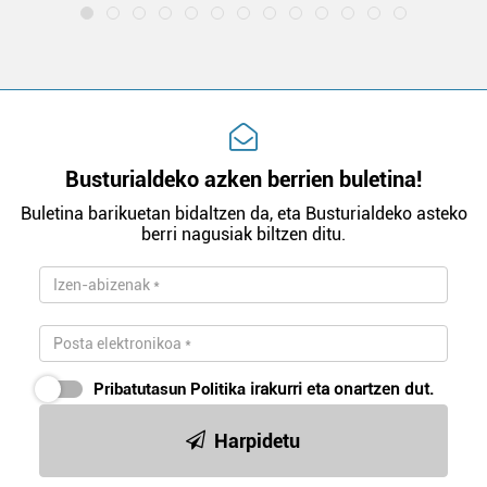
Busturialdeko azken berrien buletina!
Buletina barikuetan bidaltzen da, eta Busturialdeko asteko
berri nagusiak biltzen ditu.
Pribatutasun Politika
irakurri eta onartzen dut.
Harpidetu