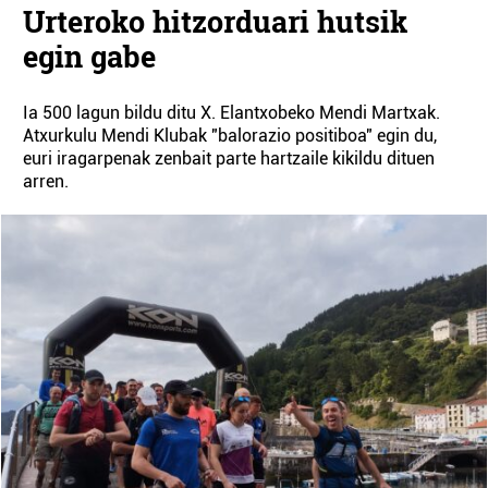
Urteroko hitzorduari hutsik
egin gabe
Ia 500 lagun bildu ditu X. Elantxobeko Mendi Martxak.
Atxurkulu Mendi Klubak "balorazio positiboa" egin du,
euri iragarpenak zenbait parte hartzaile kikildu dituen
arren.