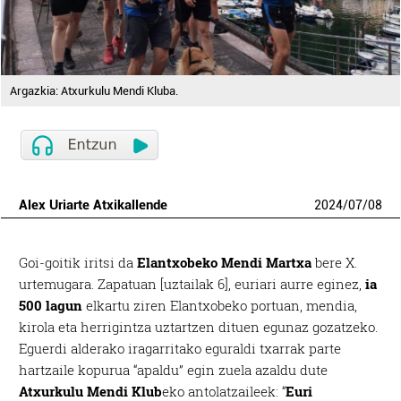
Argazkia: Atxurkulu Mendi Kluba.
Alex Uriarte Atxikallende
2024
/
07
/
08
Goi-goitik iritsi da
Elantxobeko Mendi Martxa
bere X.
urtemugara. Zapatuan [uztailak 6], euriari aurre eginez,
ia
500 lagun
elkartu ziren Elantxobeko portuan, mendia,
kirola eta herrigintza uztartzen dituen egunaz gozatzeko.
Eguerdi alderako iragarritako eguraldi txarrak parte
hartzaile kopurua “apaldu” egin zuela azaldu dute
Atxurkulu Mendi Klub
eko antolatzaileek: “
Euri