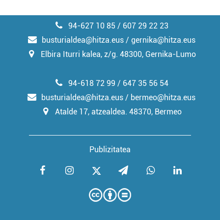
94-627 10 85 / 607 29 22 23
busturialdea@hitza.eus / gernika@hitza.eus
Elbira Iturri kalea, z/g. 48300, Gernika-Lumo
94-618 72 99 / 647 35 56 54
busturialdea@hitza.eus / bermeo@hitza.eus
Atalde 17, atzealdea. 48370, Bermeo
Publizitatea