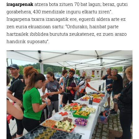
iragarpenak
atzera bota zituen 70 bat lagun; beraz, gutxi
gorabehera, 430 mendizale inguru elkartu ziren”.
Iragarpena txarra izanagatik ere, eguerdi aldera arte ez
zen euria ekuazioan sartu: “Ordurako, hainbat parte
hartzailek ibiblidea burututa zeukatenez, ez zuen arazo
handirik suposatu”.