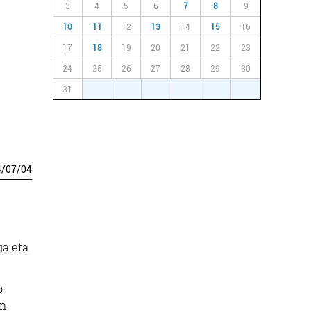
3
4
5
6
7
8
9
10
11
12
13
14
15
16
17
18
19
20
21
22
23
24
25
26
27
28
29
30
31
1
2
3
4
5
6
4
/
07
/
04
ga eta
o
n