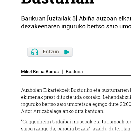
Barikuan [uztailak 5] Abiña auzoan elkar
dezakeenaren inguruko bertso saio umo
Mikel Reina Barros
Busturia
Auzholan Elkartekoek Busturiko eta busturiarren b
ekimenak prest dituzte uda osorako. Lehendabiz
inguruko bertso saio umoretsua egingo dute 20:00e
Aitor Arrizabalaga ariko dira kantuan.
“Guggenheim Urdaibai museoak eta turismoak oro
saioa izango da, parodia bezala”, azaldu dute. Hai