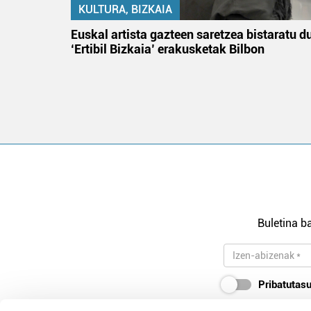
KULTURA, BIZKAIA
na
Euskal artista gazteen saretzea bistaratu d
‘Ertibil Bizkaia’ erakusketak Bilbon
Buletina ba
Pribatutasu