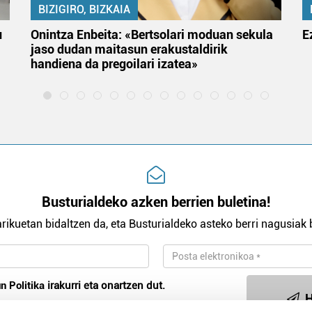
BIZIGIRO, BIZKAIA
u
Onintza Enbeita: «Bertsolari moduan sekula
E
jaso dudan maitasun erakustaldirik
handiena da pregoilari izatea»
Busturialdeko azken berrien buletina!
rikuetan bidaltzen da, eta Busturialdeko asteko berri nagusiak b
n Politika
irakurri eta onartzen dut.
H