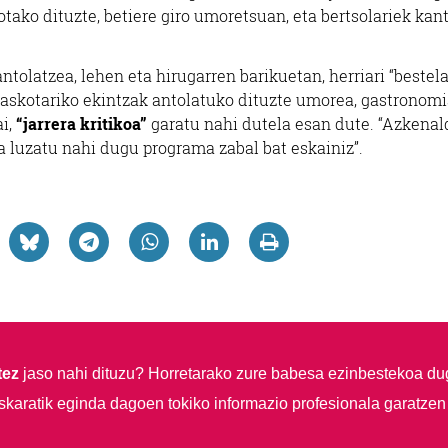
otako dituzte, betiere giro umoretsuan, eta bertsolariek kan
ntolatzea, lehen eta hirugarren barikuetan, herriari “bestel
 askotariko ekintzak antolatuko dituzte umorea, gastronom
ai,
“jarrera kritikoa”
garatu nahi dutela esan dute. “Azkenal
luzatu nahi dugu programa zabal bat eskainiz”.
tez
jaso nahi dituzu?
Horretarako zure babesa ezinbestekoa du
skaratik eginda dagoen tokiko informazio profesionala garatzen