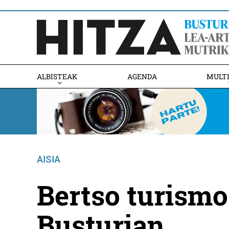
ALBISTEAK
AGENDA
MULT
AISIA
Bertso turismo
Busturian