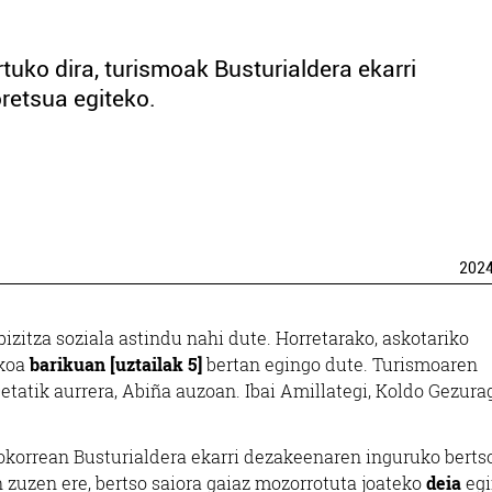
tuko dira, turismoak Busturialdera ekarri
retsua egiteko.
202
izitza soziala astindu nahi dute. Horretarako, askotariko
ikoa
barikuan [uztailak 5]
bertan egingo dute. Turismoaren
tatik aurrera, Abiña auzoan. Ibai Amillategi, Koldo Gezura
korrean Busturialdera ekarri dezakeenaren inguruko berts
n zuzen ere, bertso saiora gaiaz mozorrotuta joateko
deia
egi