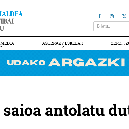
IMEDIA
AGURRAK / ESKELAK
ZERBITZ
 saioa antolatu du