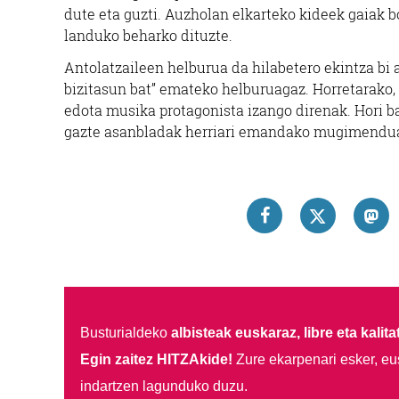
dute eta guzti. Auzholan elkarteko kideek gaiak b
landuko beharko dituzte.
Antolatzaileen helburua da hilabetero ekintza bi a
bizitasun bat” emateko helburuagaz. Horretarako,
edota musika protagonista izango direnak. Hori b
gazte asanbladak herriari emandako mugimendua 
Busturialdeko
albisteak euskaraz, libre eta kalita
Egin zaitez HITZAkide!
Zure ekarpenari esker, eu
indartzen lagunduko duzu.