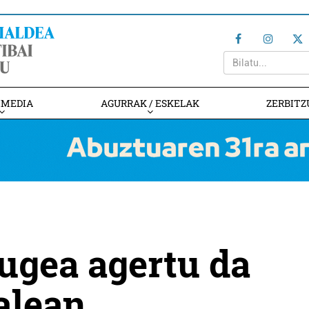
IMEDIA
AGURRAK / ESKELAK
ZERBITZ
ugea agertu da
alean