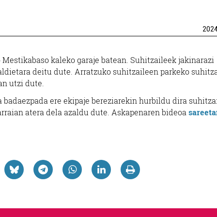
202
Mestikabaso kaleko garaje batean. Suhitzaileek jakinarazi
aldietara deitu dute. Arratzuko suhitzaileen parkeko suhitza
an utzi dute.
 badaezpada ere ekipaje bereziarekin hurbildu dira suhitza
jarraian atera dela azaldu dute. Askapenaren bideoa
sareeta