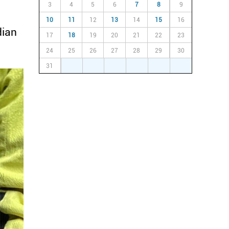
3
4
5
6
7
8
9
10
11
12
13
14
15
16
dian
17
18
19
20
21
22
23
24
25
26
27
28
29
30
31
1
2
3
4
5
6