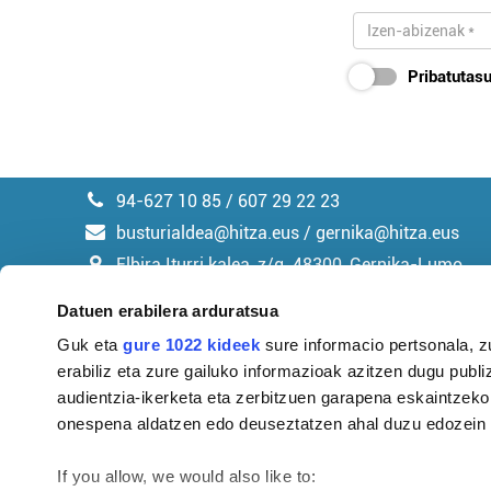
Pribatutasu
94-627 10 85 / 607 29 22 23
busturialdea@hitza.eus / gernika@hitza.eus
Elbira Iturri kalea, z/g. 48300, Gernika-Lumo
Datuen erabilera arduratsua
Guk eta
gure 1022 kideek
sure informacio pertsonala, z
erabiliz eta zure gailuko informazioak azitzen dugu publiz
Argitalpen politika
audientzia-ikerketa eta zerbitzuen garapena eskaintzeko
onespena aldatzen edo deuseztatzen ahal duzu edozein m
If you allow, we would also like to: