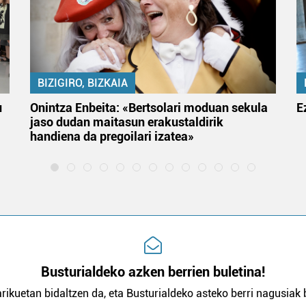
BIZIGIRO, BIZKAIA
u
Onintza Enbeita: «Bertsolari moduan sekula
E
jaso dudan maitasun erakustaldirik
handiena da pregoilari izatea»
Busturialdeko azken berrien buletina!
rikuetan bidaltzen da, eta Busturialdeko asteko berri nagusiak b