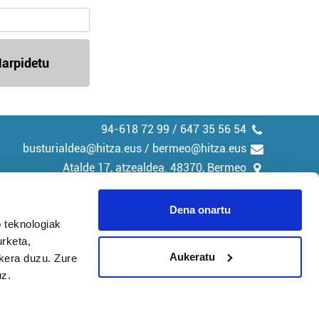
arpidetu
94-618 72 99 / 647 35 56 54
busturialdea@hitza.eus / bermeo@hitza.eus
Atalde 17, atzealdea. 48370, Bermeo
Dena onartu
 teknologiak
urketa,
tika
Cookieak
Aukeratu
ukera duzu. Zure
uz.