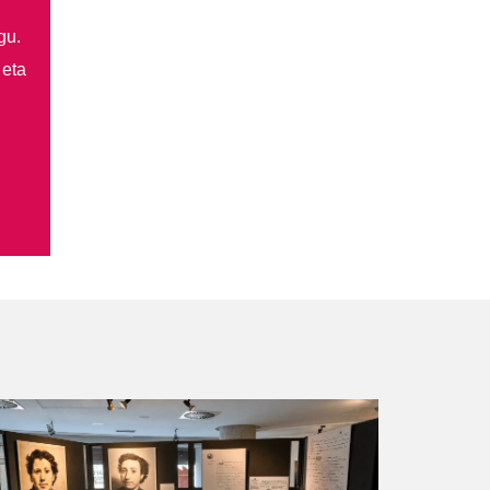
gu.
 eta