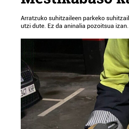
Arratzuko suhitzaileen parkeko suhitzai
utzi dute. Ez da aninalia pozoitsua izan.