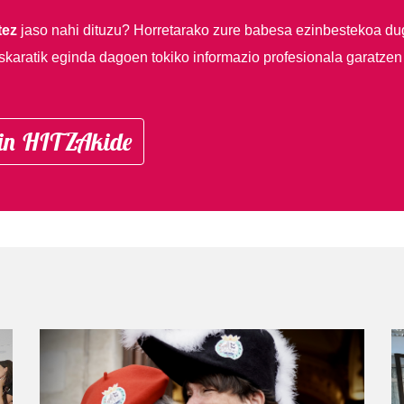
tez
jaso nahi dituzu?
Horretarako zure babesa ezinbestekoa du
skaratik eginda dagoen tokiko informazio profesionala garatzen
in HITZAkide