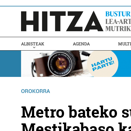
ALBISTEAK
AGENDA
MULT
OROKORRA
Metro bateko s
Mestikabaso k