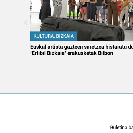
KULTURA, BIZKAIA
tik
Euskal artista gazteen saretzea bistaratu d
 gizon
‘Ertibil Bizkaia’ erakusketak Bilbon
Buletina ba