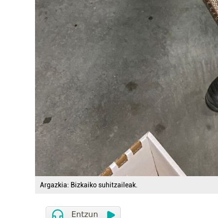
Argazkia: Bizkaiko suhitzaileak.