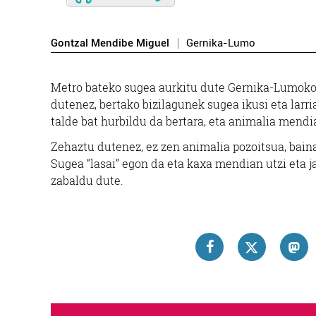
Gontzal Mendibe Miguel
Gernika-Lumo
Metro bateko sugea aurkitu dute Gernika-Lumoko 
dutenez, bertako bizilagunek sugea ikusi eta larri
talde bat hurbildu da bertara, eta animalia mendi
Zehaztu dutenez, ez zen animalia pozoitsua, baina
Sugea “lasai” egon da eta kaxa mendian utzi eta 
zabaldu dute.