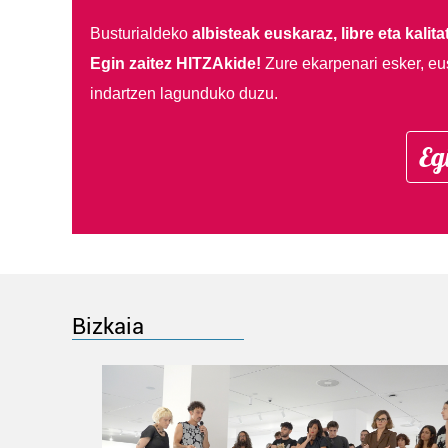
Busturialdeko
albisteak euskaraz, libre eta kalita
Egin zaitez HITZAkide!
Zure ekarpenari esker, eu
indartzen lagunduko duzu.
Eg
Bizkaia