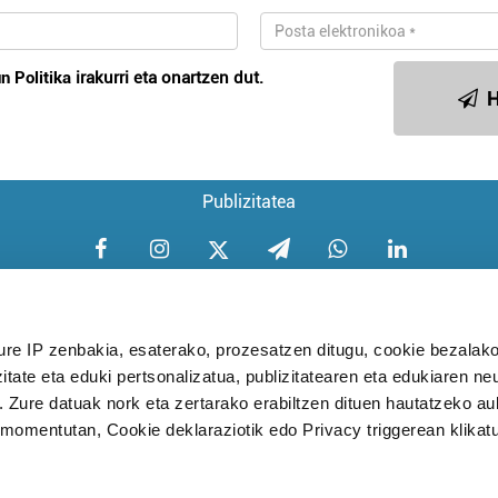
n Politika
irakurri eta onartzen dut.
H
Publizitatea
ure IP zenbakia, esaterako, prozesatzen ditugu, cookie bezalako
itate eta eduki pertsonalizatua, publizitatearen eta edukiaren ne
Aniztasun politika
Pribatutasun poli
. Zure datuak nork eta zertarako erabiltzen dituen hautatzeko a
omentutan, Cookie deklaraziotik edo Privacy triggerean klikat
Babesleak: