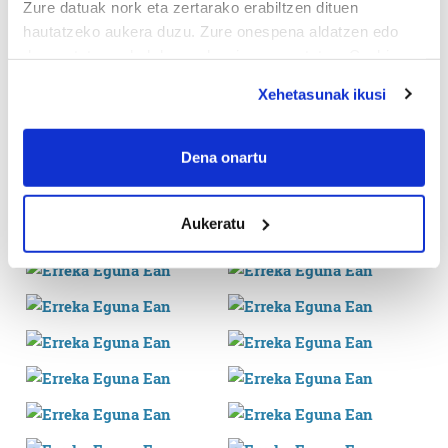
Zure datuak nork eta zertarako erabiltzen dituen
hautatzeko aukera duzu. Zure onespena aldatzen edo
deuseztatzen ahal duzu edozein momentutan, Cookie
deklaraziotik edo Privacy triggerean klikatuz.
Xehetasunak ikusi
If you allow, we would also like to:
Collect information about your geographical
Dena onartu
location which can be accurate to within several
meters
Aukeratu
Identify your device by actively scanning it for
specific characteristics (fingerprinting)
Find out more about how your personal data is processed
and set your preferences in the
details section
.
Guk eta gure bazkideek zure datu pertsonalak
prozesatzen ditugu, zure IP zenbakia, besteak beste,
teknologia erabiliz, cookieak adibidez, iragarki eta eduki
pertsonalizatuak eskaintzeko, iragarkiak eta edukia
neurtzeko, jendeari buruzko informazioa biltzeko eta