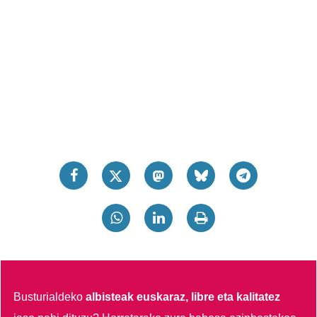
Busturialdeko
albisteak euskaraz, libre eta kalitatez