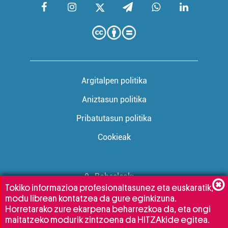
Argitalpen politika
Aniztasun politika
Pribatutasun politika
Cookieak
Babesleak:
Tokiko informazioa profesionaltasunez eta euskaratik,
modu librean kontatzea da gure eginkizuna.
Horretarako zure ekarpena beharrezkoa da, eta ongi
maitatzeko modurik zintzoena da HITZAkide egitea.