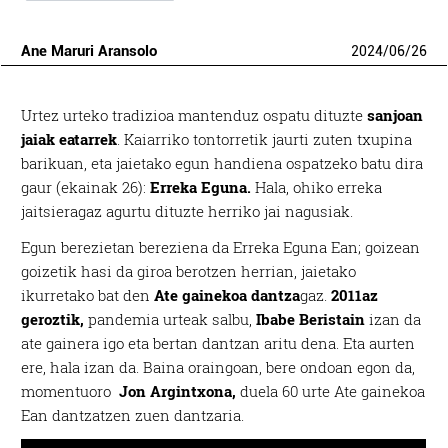
Ane Maruri Aransolo
2024
/
06
/
26
Urtez urteko tradizioa mantenduz ospatu dituzte
sanjoan
jaiak eatarrek
. Kaiarriko tontorretik jaurti zuten txupina
barikuan, eta jaietako egun handiena ospatzeko batu dira
gaur (ekainak 26):
Erreka Eguna.
Hala, ohiko erreka
jaitsieragaz agurtu dituzte herriko jai nagusiak.
Egun berezietan bereziena da Erreka Eguna Ean; goizean
goizetik hasi da giroa berotzen herrian, jaietako
ikurretako bat den
Ate gainekoa dantza
gaz.
2011az
geroztik,
pandemia urteak salbu,
Ibabe Beristain
izan da
ate gainera igo eta bertan dantzan aritu dena. Eta aurten
ere, hala izan da. Baina oraingoan, bere ondoan egon da,
momentuoro
Jon Argintxona,
duela 60 urte Ate gainekoa
Ean dantzatzen zuen dantzaria.