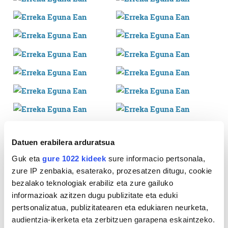
Datuen erabilera arduratsua
Guk eta
gure 1022 kideek
sure informacio pertsonala,
zure IP zenbakia, esaterako, prozesatzen ditugu, cookie
bezalako teknologiak erabiliz eta zure gailuko
informazioak azitzen dugu publizitate eta eduki
pertsonalizatua, publizitatearen eta edukiaren neurketa,
audientzia-ikerketa eta zerbitzuen garapena eskaintzeko.