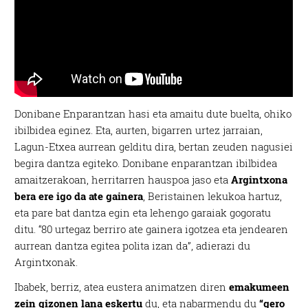
Donibane Enparantzan hasi eta amaitu dute buelta, ohiko
ibilbidea eginez. Eta, aurten, bigarren urtez jarraian,
Lagun-Etxea aurrean gelditu dira, bertan zeuden nagusiei
begira dantza egiteko. Donibane enparantzan ibilbidea
amaitzerakoan, herritarren hauspoa jaso eta
Argintxona
bera ere igo da ate gainera
, Beristainen lekukoa hartuz,
eta pare bat dantza egin eta lehengo garaiak gogoratu
ditu. “80 urtegaz berriro ate gainera igotzea eta jendearen
aurrean dantza egitea polita izan da”, adierazi du
Argintxonak.
Ibabek, berriz, atea eustera animatzen diren
emakumeen
zein gizonen lana eskertu
du, eta nabarmendu du
“gero