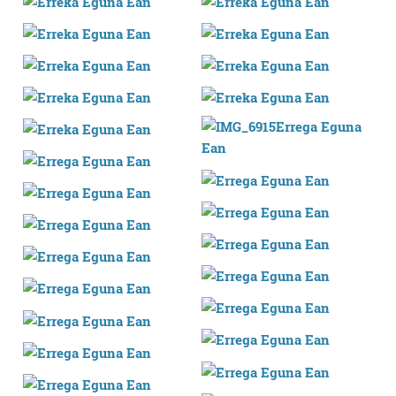
produktuak garatzeko. Zure datuak nork eta zertarako
erabiltzen dituen hauta dezakezu.
Bazkide batzuek ez dizute baimenik eskatzen, eta beren
interes komertzial legitimoetan babesten dira. Ikusi gure
bazkideen zerrenda, beren ustez zein helburutarako
duten interes legitimoa eta horren aurka nola egin
dezakezun ikusteko.
Lortu zure datu pertsonalak prozesatzeko moduari
buruzko informazio gehiago eta ezarri zure lehentasunak
datuen atalean. Edozein unetan alda edo ken dezakezu
zure baimena Cookieen adierazpenean.
Webgune honek cookie propioak eta hirugarrenen cookie-
fitxategiak erabiltzen ditu. Zure esperientzia eta
zerbitzuak hobetzeko asmoz, cookie teknologiaz
baliatzen gara. Ohar hau onartuz gero, teknologia hori