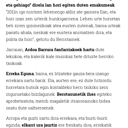
eta gehiago” direla lan hori egiten duten emakumeak
.
“2011n igo nintzen lehenengo aldiz ate gainera Ean, eta
hori izan zen urterik hunkigarriena. Lehen urte horietan
beti ziren gizonezkoak atea eusten zutenak, baina urteak
pasatu ahala, neskak ere eustera animatzen dira, eta
polita da hori”, gehitu du Beristainek.
Jarraian,
Ardoa Barrura fanfarriakoek hartu
dute
lekukoa, eta kalerik kale musikaz bete dituzte herriko
txokoak.
Erreka Eguna
, baina, ez litzateke gauza bera izango
errekara sartu barik. Eta, aurten ere, ez dute hitzordu
horretara hutsik egin kostaldeko herri txikiko zein
inguruetako bizilagunek.
Berotasunetik ihes
egiteko
aprobetxatuta, mendi magaletik itsasorainoko bidea
osatu dute saltseroenek.
Arropa eta guzti sartu dira errekara, eta busti-busti
eginda,
elkarri ura jaurtiz
ere freskatu dira, errekatik