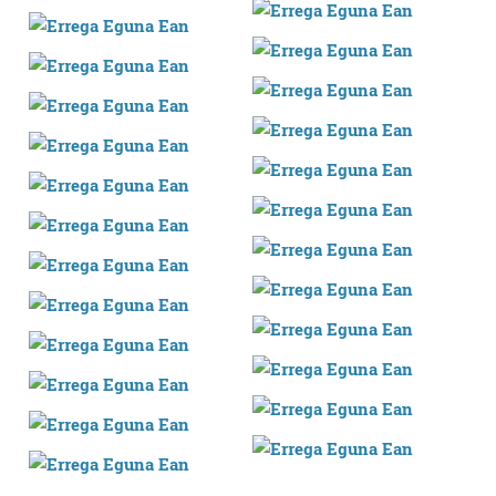
erabiltzeko baimen esplizitua ematen diguzu.
Gehiago
irakurri