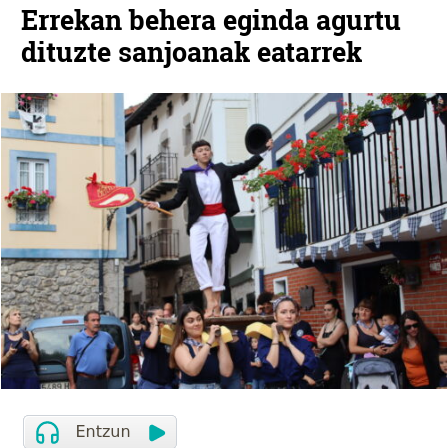
Errekan behera eginda agurtu
dituzte sanjoanak eatarrek