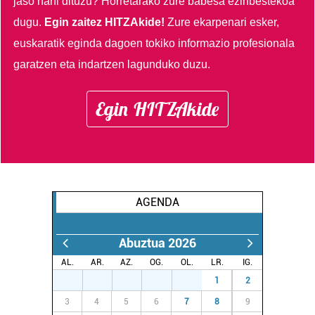
jaso nahi dituzu?
Horretarako zure babesa ezinbestekoa
dugu.
Egin zaitez HITZAkide!
Zure ekarpenari esker,
euskaratik eginda dagoen tokiko informazio profesionala
garatzen eta indartzen lagunduko duzu.
Egin HITZAkide
AGENDA
Abuztua 2026
AL.
AR.
AZ.
OG.
OL.
LR.
IG.
27
28
29
30
31
1
2
3
4
5
6
7
8
9