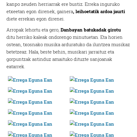
kanpo zeuden herriarrak ere bustiz. Erreka inguruko
etxeetan egon direnek, gainera
, leihoetatik ardoa jaurti
diete errekan egon direnei.
Arropak lehortu eta gero,
Danbayan batukadak girotu
ditu herriko kaleak ondorengo minutuetan. Eta horien
ostean, txosnako musika arduratuko da iluntzea musikaz
betetzeaz. Hala, beste behin, musikari jarraituz eta
gorpuntzak astinduz amaituko dituzte sanjoanak
eatarrek.