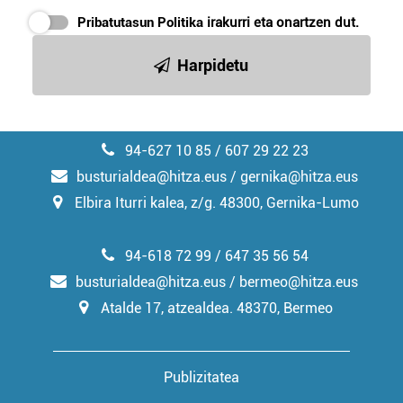
Pribatutasun Politika
irakurri eta onartzen dut.
Harpidetu
94-627 10 85 / 607 29 22 23
busturialdea@hitza.eus / gernika@hitza.eus
Elbira Iturri kalea, z/g. 48300, Gernika-Lumo
94-618 72 99 / 647 35 56 54
busturialdea@hitza.eus / bermeo@hitza.eus
Atalde 17, atzealdea. 48370, Bermeo
Publizitatea