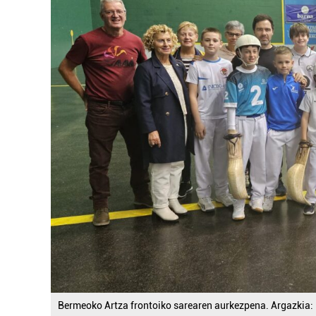
Bermeoko Artza frontoiko sarearen aurkezpena. Argazkia: