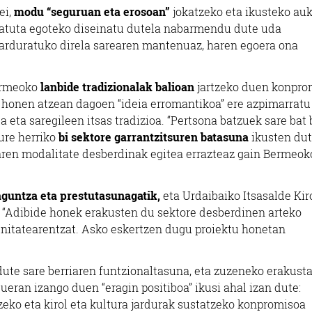
ei,
modu “seguruan eta erosoan”
jokatzeko eta ikusteko au
 batuta egoteko diseinatu dutela nabarmendu dute uda
k arduratuko direla sarearen mantenuaz, haren egoera ona
Bermeoko
lanbide tradizionalak balioan
jartzeko duen konpro
u honen atzean dagoen “ideia erromantikoa” ere azpimarratu
a eta saregileen itsas tradizioa. “Pertsona batzuek sare bat
ure herriko
bi sektore garrantzitsuren batasuna
ikusten dut
ren modalitate desberdinak egitea errazteaz gain Bermeok
guntza eta prestutasunagatik,
eta Urdaibaiko Itsasalde Kir
k: “Adibide honek erakusten du sektore desberdinen arteko
unitatearentzat. Asko eskertzen dugu proiektu honetan
dute sare berriaren funtzionaltasuna, eta zuzeneko erakusta
dueran izango duen “eragin positiboa” ikusi ahal izan dute:
zeko eta kirol eta kultura jardurak sustatzeko konpromisoa