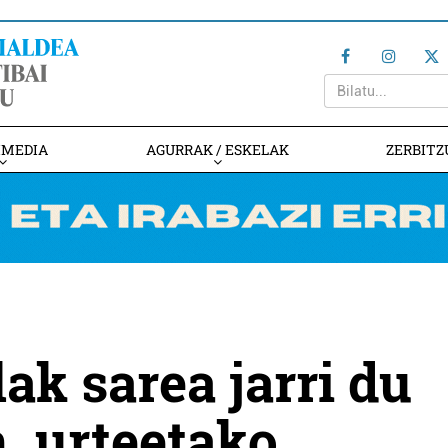
IMEDIA
AGURRAK / ESKELAK
ZERBITZ
k sarea jarri du
n, urteetako