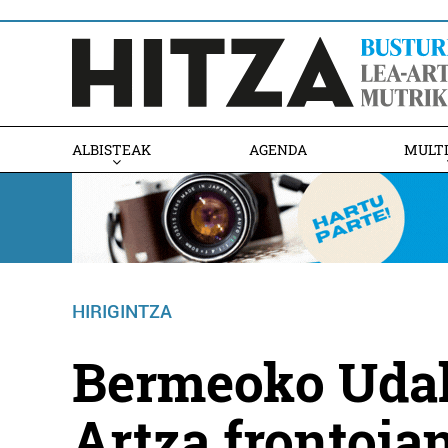
ALBISTEAK
AGENDA
MULT
HIRIGINTZA
Bermeoko Udala
Artza frontoia