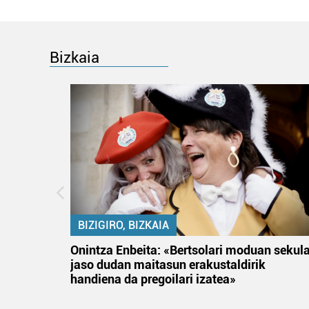
Bizkaia
BIZIGIRO, BIZKAIA
na
Onintza Enbeita: «Bertsolari moduan sekul
jaso dudan maitasun erakustaldirik
handiena da pregoilari izatea»