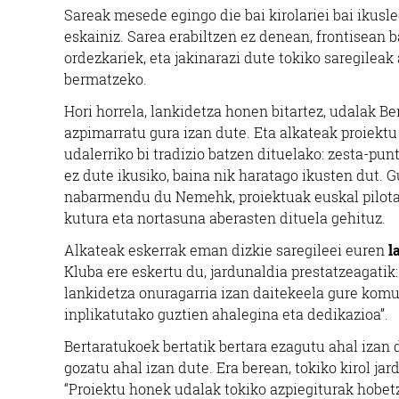
Sareak mesede egingo die bai kirolariei bai ikusle
eskainiz. Sarea erabiltzen ez denean, frontisean
ordezkariek, eta jakinarazi dute tokiko saregilea
bermatzeko.
Hori horrela, lankidetza honen bitartez, udalak 
azpimarratu gura izan dute. Eta alkateak proiekt
udalerriko bi tradizio batzen dituelako: zesta-punt
ez dute ikusiko, baina nik haratago ikusten dut. G
nabarmendu du Nemehk, proiektuak euskal pilota
kutura eta nortasuna aberasten dituela gehituz.
Alkateak eskerrak eman dizkie saregileei euren
la
Kluba ere eskertu du, jardunaldia prestatzeagati
lankidetza onuragarria izan daitekeela gure kom
inplikatutako guztien ahalegina eta dedikazioa”.
Bertaratukoek bertatik bertara ezagutu ahal izan 
gozatu ahal izan dute. Era berean, tokiko kirol jar
“Proiektu honek udalak tokiko azpiegiturak hobet