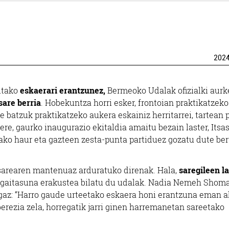
202
utako
eskaerari erantzunez,
Bermeoko Udalak ofizialki aurk
sare berria
. Hobekuntza horri esker, frontoian praktikatzeko
e batzuk praktikatzeko aukera eskainiz herritarrei, tartean 
ere, gaurko inaugurazio ekitaldia amaitu bezain laster, Itsa
tako haur eta gazteen zesta-punta partiduez gozatu dute ber
 sarearen mantenuaz arduratuko direnak. Hala,
saregileen l
n gaitasuna erakustea bilatu du udalak. Nadia Nemeh Shom
gaz: “Harro gaude urteetako eskaera honi erantzuna eman a
erezia zela, horregatik jarri ginen harremanetan sareetako