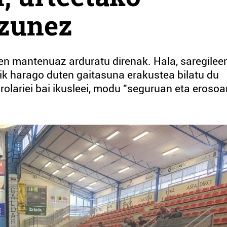
tzunez
en mantenuaz arduratu direnak. Hala, saregilee
tik harago duten gaitasuna erakustea bilatu du
rolariei bai ikusleei, modu "seguruan eta erosoa