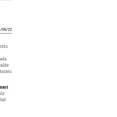
4
/
06
/
22
eztu
pala
salde
taratu
anari
aly
hal