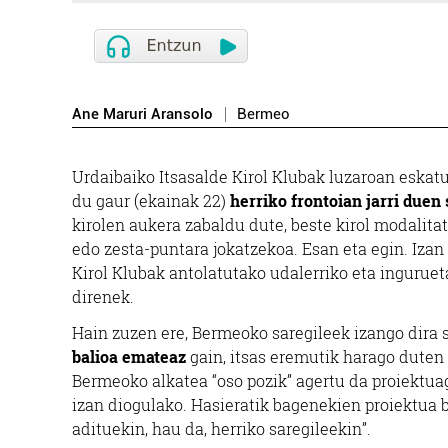
Ane Maruri Aransolo
Bermeo
Urdaibaiko Itsasalde Kirol Klubak luzaroan eskat
du gaur (ekainak 22)
herriko frontoian jarri duen 
kirolen aukera zabaldu dute, beste kirol modalitat
edo zesta-puntara jokatzekoa. Esan eta egin. Izan 
Kirol Klubak antolatutako udalerriko eta ingurue
direnek.
Hain zuzen ere, Bermeoko saregileek izango dira
balioa emateaz
gain, itsas eremutik harago dute
Bermeoko alkatea “oso pozik” agertu da proiektua
izan diogulako. Hasieratik bagenekien proiektua b
adituekin, hau da, herriko saregileekin”.