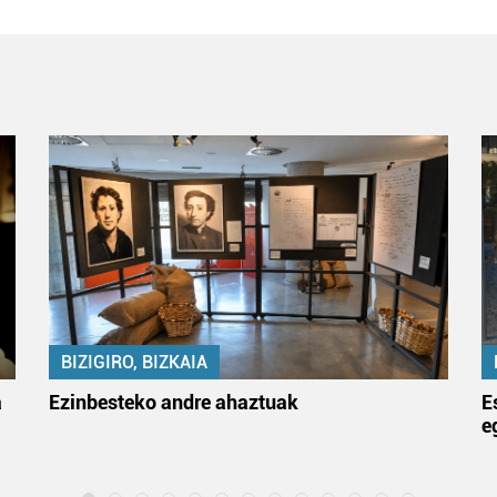
BIZIGIRO, BIZKAIA
a
Ezinbesteko andre ahaztuak
E
e