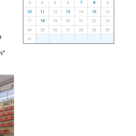
3
4
5
6
7
8
9
10
11
12
13
14
15
16
17
18
19
20
21
22
23
24
25
26
27
28
29
30
n
31
1
2
3
4
5
6
n"