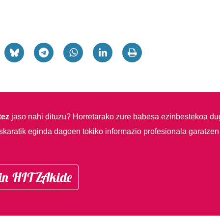
tez
jaso nahi dituzu?
Horretarako zure babesa ezinbestekoa du
skaratik eginda dagoen tokiko informazio profesionala garatzen
in HITZAkide