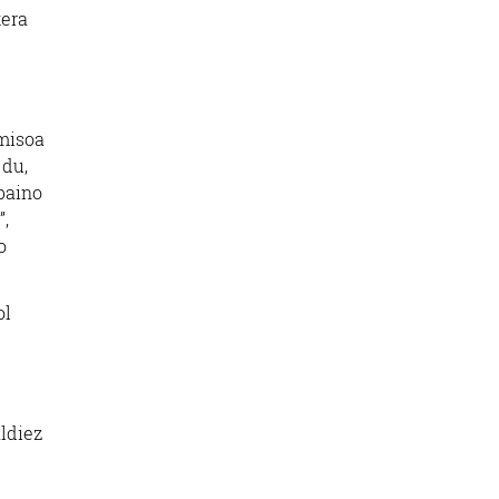
kera
misoa
 du,
 baino
”,
o
ol
ldiez