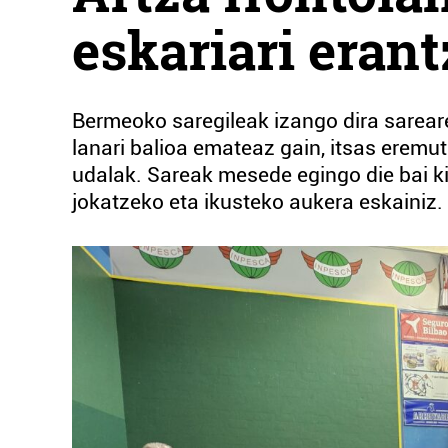
eskariari eran
Bermeoko saregileak izango dira sarear
lanari balioa emateaz gain, itsas eremu
udalak. Sareak mesede egingo die bai ki
jokatzeko eta ikusteko aukera eskainiz.