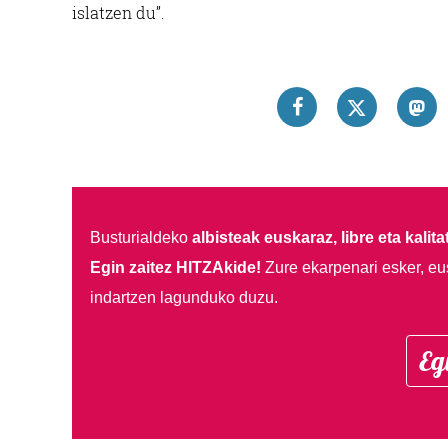
islatzen du”.
Busturialdeko
albisteak euskaraz, libre eta kalita
Egin zaitez HITZAkide!
Zure ekarpenari esker, eu
indartzen lagunduko duzu.
Eg