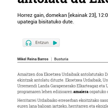
Horrez gain, domekan [ekainak 23], 12:
upategia bisitatuko dute.
Mikel Reina Barros
Busturia
Amaitzen doa Ekoetxea Urdaibaik antolatutako Da
ekintzak antolatu dituzte. Ekoetxea Urdaibaik, U
Urremendi Landa Garapenerako Elkarteagaz eta Ur
programaren lehen edizioaren
amaiera
ospatuko 
Herritarrei Urdaibaiko erreserban ekoitzitako sas
euren lana balioan jartzeko, herritarren eta ekoi