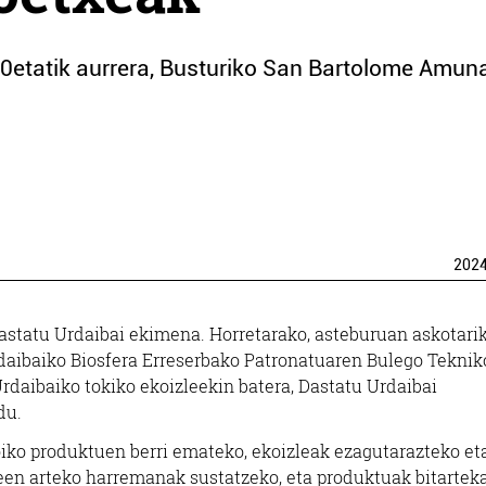
00etatik aurrera, Busturiko San Bartolome Amun
202
statu Urdaibai ekimena. Horretarako, asteburuan askotari
rdaibaiko Biosfera Erreserbako Patronatuaren Bulego Teknik
daibaiko tokiko ekoizleekin batera, Dastatu Urdaibai
du.
oiko produktuen berri emateko, ekoizleak ezagutarazteko et
zleen arteko harremanak sustatzeko, eta produktuak bitarteka