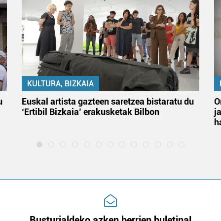
KULTURA, BIZKAIA
u
Euskal artista gazteen saretzea bistaratu du
O
‘Ertibil Bizkaia’ erakusketak Bilbon
j
h
Busturialdeko azken berrien buletina!