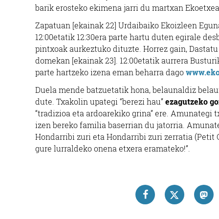
barik erosteko ekimena jarri du martxan Ekoetxe
Zapatuan [ekainak 22] Urdaibaiko Ekoizleen Eguna
12:00etatik 12:30era parte hartu duten egirale de
pintxoak aurkeztuko dituzte. Horrez gain, Dastatu
domekan [ekainak 23]. 12:00etatik aurrera Busturi
parte hartzeko izena eman beharra dago
www.eko
Duela mende batzuetatik hona, belaunaldiz belau
dute. Txakolin upategi “berezi hau”
ezagutzeko g
“tradizioa eta ardoarekiko grina” ere. Amunategi 
izen bereko familia baserrian du jatorria. Amuna
Hondarribi zuri eta Hondarribi zuri zerratia (Peti
gure lurraldeko onena etxera eramateko!”.