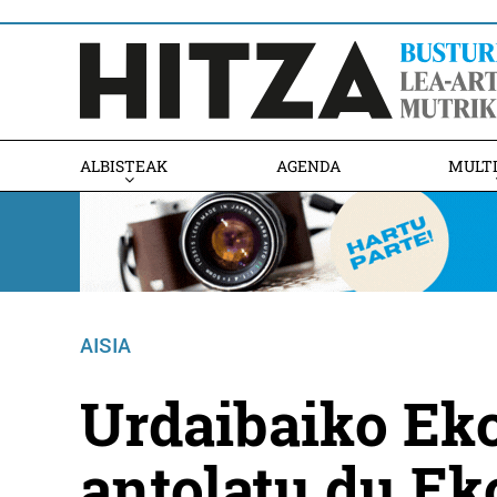
ALBISTEAK
AGENDA
MULT
AISIA
Urdaibaiko Ek
antolatu du Ek