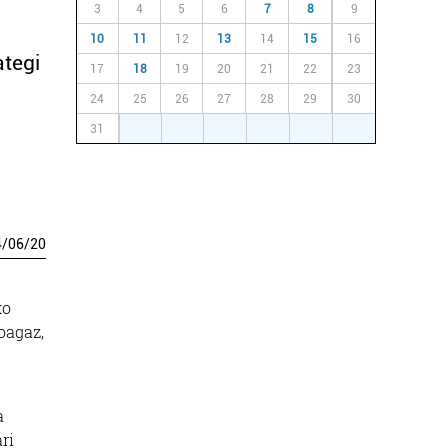
3
4
5
6
7
8
9
10
11
12
13
14
15
16
ategi
17
18
19
20
21
22
23
24
25
26
27
28
29
30
31
1
2
3
4
5
6
4
/
06
/
20
ko
oagaz,
a
ri