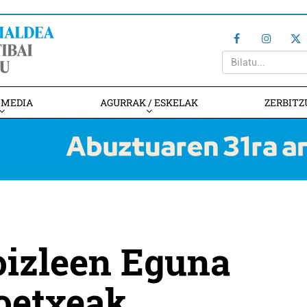
IMEDIA
AGURRAK / ESKELAK
ZERBITZ
oizleen Eguna
oetxeak