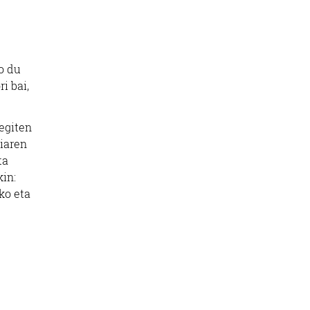
o du
i bai,
egiten
liaren
ta
in:
ko eta