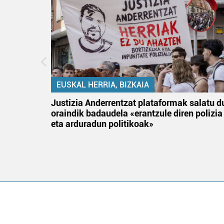
EUSKAL HERRIA, BIZKAIA
an
Justizia Anderrentzat plataformak salatu d
oraindik badaudela «erantzule diren polizia
eta arduradun politikoak»