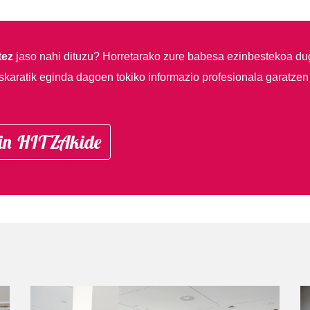
tez
jaso nahi dituzu?
Horretarako zure babesa ezinbestekoa du
skaratik eginda dagoen tokiko informazio profesionala garatzen
in HITZAkide