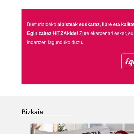
Busturialdeko
albisteak euskaraz, libre eta kalita
Egin zaitez HITZAkide!
Zure ekarpenari esker, eu
indartzen lagunduko duzu.
Eg
Bizkaia