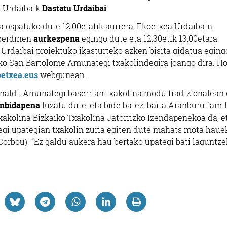
a Urdaibaik
Dastatu Urdaibai
.
 ospatuko dute 12:00etatik aurrera, Ekoetxea Urdaibain.
sberdinen
aurkezpena
egingo dute eta 12:30etik 13:00etara
 Urdaibai proiektuko ikasturteko azken bisita gidatua eging
ko San Bartolome Amunategi txakolindegira joango dira. Hor
etxea.eus
webgunean.
naldi, Amunategi baserrian txakolina modu tradizionalean 
onbidapena
luzatu dute, eta bide batez, baita Aranburu fami
txakolina Bizkaiko Txakolina Jatorrizko Izendapenekoa da, e
tegi upategian txakolin zuria egiten dute mahats mota hauek
t Corbou). “Ez galdu aukera hau bertako upategi bati laguntze