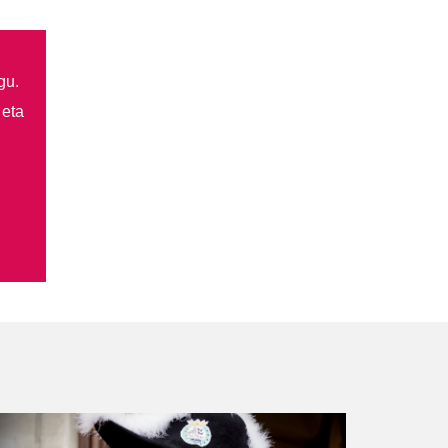
gu.
 eta