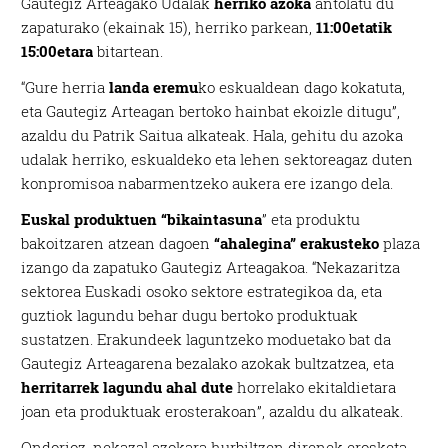
Gautegiz Arteagako Udalak
herriko azoka
antolatu du
zapaturako (ekainak 15), herriko parkean,
11:00etatik
15:00etara
bitartean.
“Gure herria
landa eremu
ko eskualdean dago kokatuta,
eta Gautegiz Arteagan bertoko hainbat ekoizle ditugu”,
azaldu du Patrik Saitua alkateak. Hala, gehitu du azoka
udalak herriko, eskualdeko eta lehen sektoreagaz duten
konpromisoa nabarmentzeko aukera ere izango dela.
Euskal produktuen “bikaintasuna
” eta produktu
bakoitzaren atzean dagoen
“ahalegina” erakusteko
plaza
izango da zapatuko Gautegiz Arteagakoa. “Nekazaritza
sektorea Euskadi osoko sektore estrategikoa da, eta
guztiok lagundu behar dugu bertoko produktuak
sustatzen. Erakundeek laguntzeko moduetako bat da
Gautegiz Arteagarena bezalako azokak bultzatzea, eta
herritarrek lagundu ahal dute
horrelako ekitaldietara
joan eta produktuak erosterakoan”, azaldu du alkateak.
Ondorioz, nekazal azokara hurbiltzen direnek erosketa