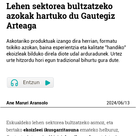
Lehen sektorea bultzatzeko
azokak hartuko du Gautegiz
Arteaga
Askotariko produktuak izango dira herrian, formatu
txikiko azokan, baina esperientzia eta kalitate "handiko"
ekoizleak bilduko direla diote udal arduradunek. Urtez
urte hitzordu hori egun tradizional bihurtu gura dute.
Ane Maruri Aransolo
2024
/
06
/
13
Eskualdeko lehen sektorea bultzatzeko asmoz, eta
bertako
ekoizleei ikusgarritasuna
emateko helburuz,