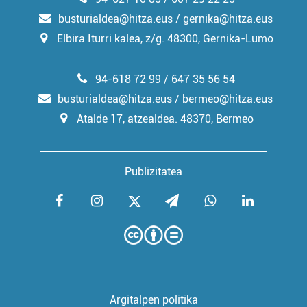
busturialdea@hitza.eus / gernika@hitza.eus
Elbira Iturri kalea, z/g. 48300, Gernika-Lumo
94-618 72 99 / 647 35 56 54
busturialdea@hitza.eus / bermeo@hitza.eus
Atalde 17, atzealdea. 48370, Bermeo
Publizitatea
Argitalpen politika