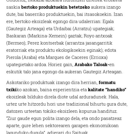
saskia
bertoko produktuekin betetzeko
aukera izango
dute, bai baserriko produktuekin, bai itsasokoekin. Izan
ere, bertoko ekoizleak egongo dira udalerrian: Egala
(Gautegiz Arteaga) eta Urdaibai (Arratzu) upategiak;
Baskaran (Markina-Xemein) gaztak; Royo antxoak
(Bermeo); Perez kontserbak (arrantza jasangarritik
eratorriak eta produktu ekologikoekin eginak); edota
Pierola (Araba) eta Marques de Caceres (Errioxa)
upategietako ardoa. Horiez gain,
Arabako Taloak-
en
eskutik talo jana egongo da aukeran Gautegiz Arteagan.
Askotariko produktuak izango dira herrian,
formatu
txiki
ko azokan, baina esperientzia eta
kalitate “handiko”
ekoizleak bilduko direla diote udal arduradunek. Hala,
urtez urte hitzordu hori une tradizional bihurtu gura dute,
datozen urteetan tokiko ekoizleen kopurua handituz.
“Ziur gaude egun polita izango dela, eta ondo pasatzeaz
aparte, gure lehen sektorearen garapen ekonomikoan
lagunduko dugula”, adierazi du Saituak.