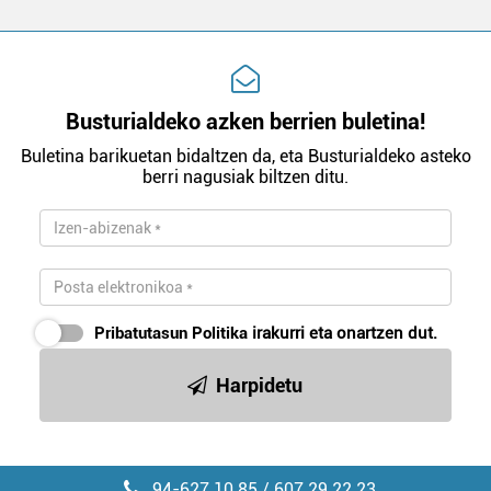
Busturialdeko azken berrien buletina!
Buletina barikuetan bidaltzen da, eta Busturialdeko asteko
berri nagusiak biltzen ditu.
Pribatutasun Politika
irakurri eta onartzen dut.
Harpidetu
94-627 10 85 / 607 29 22 23