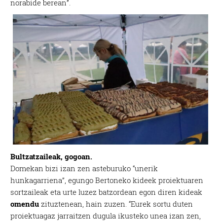
norabide berean”.
Bultzatzaileak, gogoan.
Domekan bizi izan zen asteburuko “unerik
hunkagarriena”, egungo Bertoneko kideek proiektuaren
sortzaileak eta urte luzez batzordean egon diren kideak
omendu
zituztenean, hain zuzen. “Eurek sortu duten
proiektuagaz jarraitzen dugula ikusteko unea izan zen,