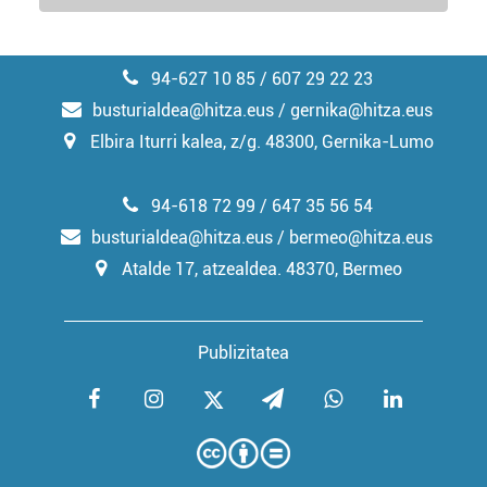
94-627 10 85 / 607 29 22 23
busturialdea@hitza.eus / gernika@hitza.eus
Elbira Iturri kalea, z/g. 48300, Gernika-Lumo
94-618 72 99 / 647 35 56 54
busturialdea@hitza.eus / bermeo@hitza.eus
Atalde 17, atzealdea. 48370, Bermeo
Publizitatea