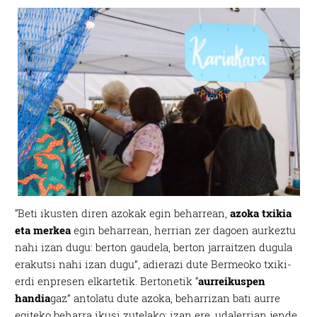
“Beti ikusten diren azokak egin beharrean,
azoka txikia
eta merkea
egin beharrean, herrian zer dagoen aurkeztu
nahi izan dugu: berton gaudela, berton jarraitzen dugula
erakutsi nahi izan dugu”, adierazi dute Bermeoko txiki-
erdi enpresen elkartetik. Bertonetik “
aurreikuspen
handia
gaz” antolatu dute azoka, beharrizan bati aurre
egiteko beharra ikusi zutelako: izan ere, udalerrian jende