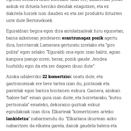
askok ez dituela herriko dendak ezagutzen, eta ez
dakitela horiek non dauden ez eta zer produktu dituzten
uste dute Bertonekoek.
Eguraldiari begira egon dira antolatzaileak hiru egunetan,
baina azkenean jendearen
erantzunagaz pozik
agertu
dira, herritarrak Lamerara gerturatu zirelako eta “giro
polita” egon zelako: “Eguraldi ona egon izan balitz, agian
kanpora joango ziren, beraz, pozik gaude. Jendea
hurbildu egin da eta zer dagoen ikusi dute”.
Azoka udalerriko
22 komertzio
k osatu dute, eta
gastronomiak ere bere tartea izan du, pintxoak eta
pastelak egon baitira bisitarien eskura. Gainera, azokari
“balore bat” eman gura izan diote, eta horretarako, “kutsu
pertsonala” emateko, dekorazio guztiak eskuz
egindakoak izan dira. Elkarteak “komertzioen arteko
lankidetza
” nabarmendu du: “Elkarlana ikustean asko
nabaritzen da elkatea garela, danok gaudela batera eta