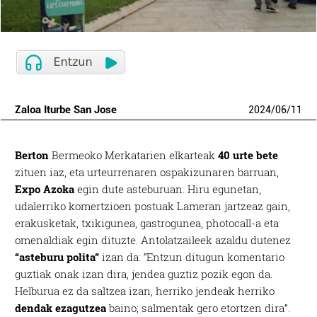
Zaloa Iturbe San Jose
2024
/
06
/
11
Berton
Bermeoko Merkatarien elkarteak
40 urte bete
zituen iaz, eta urteurrenaren ospakizunaren barruan,
Expo Azoka
egin dute asteburuan. Hiru egunetan,
udalerriko komertzioen postuak Lameran jartzeaz gain,
erakusketak, txikigunea, gastrogunea, photocall-a eta
omenaldiak egin dituzte. Antolatzaileek azaldu dutenez
“asteburu polita”
izan da: “Entzun ditugun komentario
guztiak onak izan dira, jendea guztiz pozik egon da.
Helburua ez da saltzea izan, herriko jendeak herriko
dendak ezagutzea
baino; salmentak gero etortzen dira”.