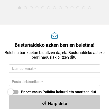
Busturialdeko azken berrien buletina!
Buletina barikuetan bidaltzen da, eta Busturialdeko asteko
berri nagusiak biltzen ditu.
Pribatutasun Politika
irakurri eta onartzen dut.
Harpidetu