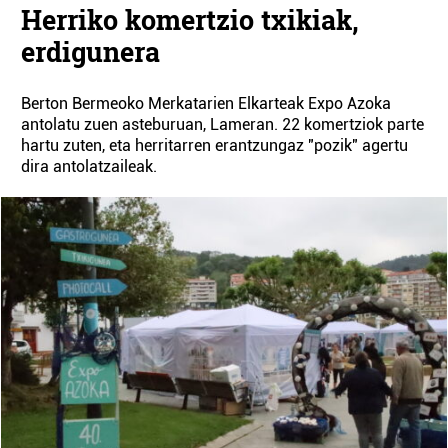
Herriko komertzio txikiak,
erdigunera
Berton Bermeoko Merkatarien Elkarteak Expo Azoka
antolatu zuen asteburuan, Lameran. 22 komertziok parte
hartu zuten, eta herritarren erantzungaz "pozik" agertu
dira antolatzaileak.