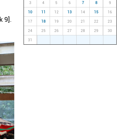
3
4
5
6
7
8
9
10
11
12
13
14
15
16
k 9].
17
18
19
20
21
22
23
24
25
26
27
28
29
30
31
1
2
3
4
5
6