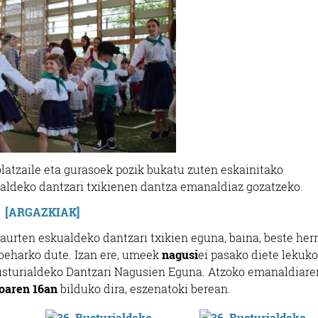
tolatzaile eta gurasoek pozik bukatu zuten eskainitako
ualdeko dantzari txikienen dantza emanaldiaz gozatzeko.
[ARGAZKIAK]
 aurten eskualdeko dantzari txikien eguna, baina, beste herr
u beharko dute. Izan ere, umeek
nagusi
ei pasako diete lekuko
 Busturialdeko Dantzari Nagusien Eguna. Atzoko emanaldiare
oaren 16an
bilduko dira, eszenatoki berean.