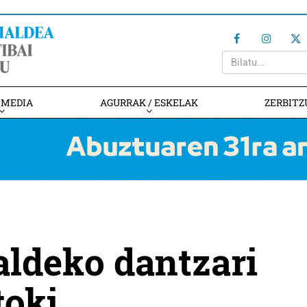
IMEDIA
AGURRAK / ESKELAK
ZERBITZ
aldeko dantzari
toki