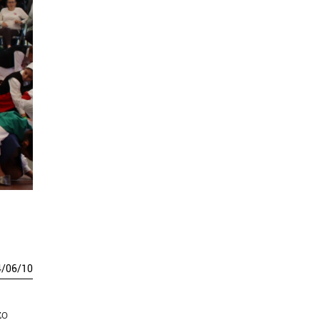
4
/
06
/
10
zo