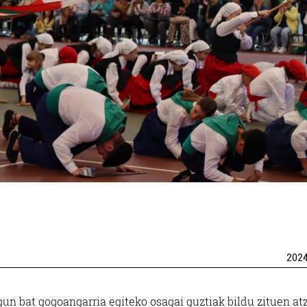
202
egun bat gogoangarria egiteko osagai guztiak bildu zituen at