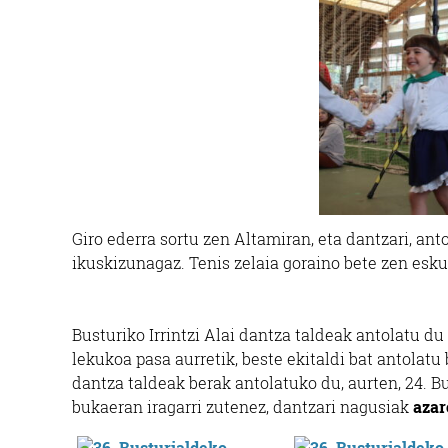
Giro ederra sortu zen Altamiran, eta dantzari, an
ikuskizunagaz. Tenis zelaia goraino bete zen esk
Busturiko Irrintzi Alai dantza taldeak antolatu du
lekukoa pasa aurretik, beste ekitaldi bat antolat
dantza taldeak berak antolatuko du, aurten, 24.
bukaeran iragarri zutenez, dantzari nagusiak
azar