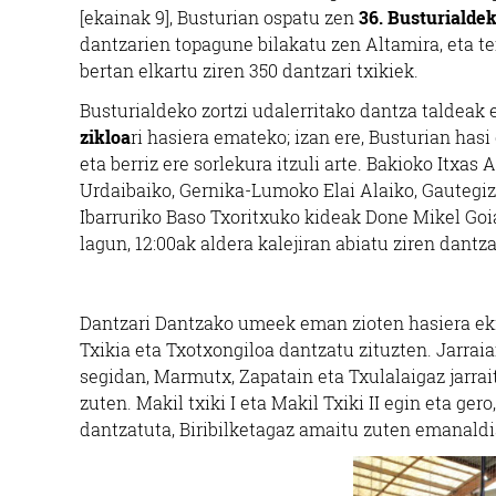
[ekainak 9], Busturian ospatu zen
36. Busturialde
dantzarien topagune bilakatu zen Altamira, eta teni
bertan elkartu ziren 350 dantzari txikiek.
Busturialdeko zortzi udalerritako dantza taldeak 
zikloa
ri hasiera emateko; izan ere, Busturian hasi
eta berriz ere sorlekura itzuli arte. Bakioko Itxa
Urdaibaiko, Gernika-Lumoko Elai Alaiko, Gautegiz
Ibarruriko Baso Txoritxuko kideak Done Mikel Goia
lagun, 12:00ak aldera kalejiran abiatu ziren dantz
Dantzari Dantzako umeek eman zioten hasiera ekit
Txikia eta Txotxongiloa dantzatu zituzten. Jarraia
segidan, Marmutx, Zapatain eta Txulalaigaz jarrai
zuten. Makil txiki I eta Makil Txiki II egin eta g
dantzatuta, Biribilketagaz amaitu zuten emanaldi