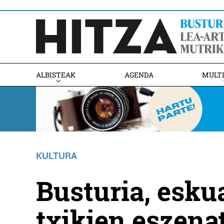
ALBISTEAK
AGENDA
MULT
KULTURA
Busturia, esku
txikien eszena