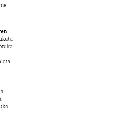
ume
ren
bukatu
Foruko
a
aldia
ta
,
tuko