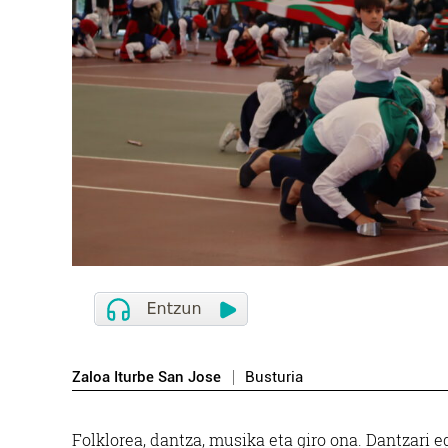
Zaloa Iturbe San Jose
Busturia
Folklorea, dantza, musika eta giro ona. Dantzari 