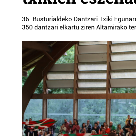
36. Busturialdeko Dantzari Txiki Egunare
350 dantzari elkartu ziren Altamirako te