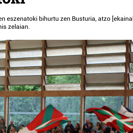
n eszenatoki bihurtu zen Busturia, atzo [ekaina
nis zelaian.