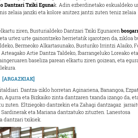
ko Dantzari Txiki Eguna
k. Adin ezberdinetako eskualdeko 
s zelaia janzki eta kolore anitzez jantzi zuten teniz zelaia
elkartu ziren, Busturialdeko Dantzari Txiki Egunaren
bosgar
 eta urtez urte gainontzeko herrietatik igarotzen da, zikloa 
s Aldeko, Bermeoko Alkartasunako, Busturiko Irrintzi Alaiko, 
 Arteagako Artie Dantza Taldeko, Ibarrangeluko Loreako et
ingeruaren baseliza parean elkartu ziren goizean, eta egur
alekura.
[ARGAZKIAK]
aldiari. Dantza-ziklo horretan Aginariena, Banangoa, Ezpa
n, Agurra eta Bizkaiko zinta dantzaren txanda izango da, eta
tu zuten. Eltziegoko dantzekin eta Zahagi dantzagaz jarrai
ero, Sardinerak eta Mariana dantzatuko zituzten. Lanestosa
a dantzari txikiek.