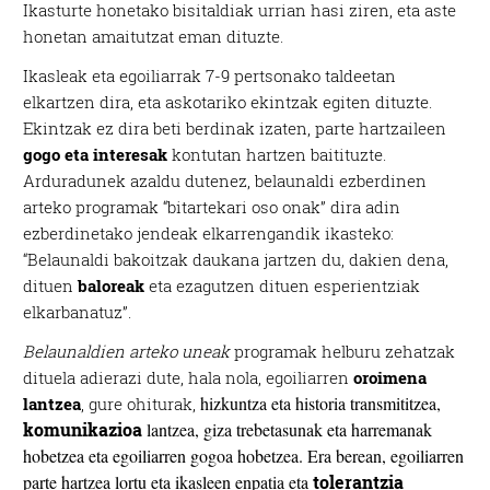
Ikasturte honetako bisitaldiak urrian hasi ziren, eta aste
honetan amaitutzat eman dituzte.
Ikasleak eta egoiliarrak 7-9 pertsonako taldeetan
elkartzen dira, eta askotariko ekintzak egiten dituzte.
Ekintzak ez dira beti berdinak izaten, parte hartzaileen
gogo eta interesak
kontutan hartzen baitituzte.
Arduradunek azaldu dutenez, belaunaldi ezberdinen
arteko programak “bitartekari oso onak” dira adin
ezberdinetako jendeak elkarrengandik ikasteko:
“Belaunaldi bakoitzak daukana jartzen du, dakien dena,
dituen
baloreak
eta ezagutzen dituen esperientziak
elkarbanatuz”.
Belaunaldien arteko uneak
programak helburu zehatzak
dituela adierazi dute, hala nola, egoiliarren
oroimena
hizkuntza eta historia transmititzea,
lantzea
, gure ohiturak,
komunikazioa
lantzea, giza trebetasunak eta harremanak
hobetzea eta egoiliarren gogoa hobetzea. Era berean, egoiliarren
parte hartzea lortu eta ikasleen enpatia eta
tolerantzia