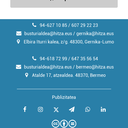
94-627 10 85 / 607 29 22 23
busturialdea@hitza.eus / gernika@hitza.eus
Elbira Iturri kalea, z/g. 48300, Gernika-Lumo
94-618 72 99 / 647 35 56 54
busturialdea@hitza.eus / bermeo@hitza.eus
Atalde 17, atzealdea. 48370, Bermeo
Publizitatea