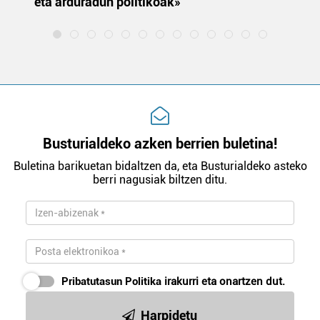
eta arduradun politikoak»
Busturialdeko azken berrien buletina!
Buletina barikuetan bidaltzen da, eta Busturialdeko asteko
berri nagusiak biltzen ditu.
Pribatutasun Politika
irakurri eta onartzen dut.
Harpidetu