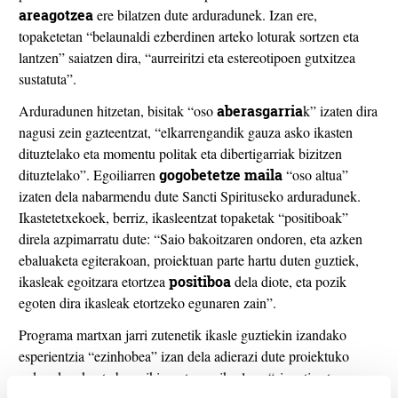
areagotzea
ere bilatzen dute arduradunek. Izan ere,
topaketetan “belaunaldi ezberdinen arteko loturak sortzen eta
lantzen” saiatzen dira, “aurreiritzi eta estereotipoen gutxitzea
sustatuta”.
Arduradunen hitzetan, bisitak “oso
aberasgarria
k” izaten dira
nagusi zein gazteentzat, “elkarrengandik gauza asko ikasten
dituztelako eta momentu politak eta dibertigarriak bizitzen
dituztelako”. Egoiliarren
gogobetetze maila
“oso altua”
izaten dela nabarmendu dute Sancti Spirituseko arduradunek.
Ikastetetxekoek, berriz, ikasleentzat topaketak “positiboak”
direla azpimarratu dute:
“Saio bakoitzaren ondoren, eta azken
ebaluaketa egiterakoan, proiektuan parte hartu duten guztiek,
ikasleak egoitzara etortzea
positiboa
dela diote, eta pozik
egoten dira ikasleak etortzeko egunaren zain”.
Programa martxan jarri zutenetik ikasle guztiekin izandako
esperientzia “ezinhobea” izan dela adierazi dute proiektuko
arduradunek, eta bereziki, aurtengo ikasleen “sinpatia eta