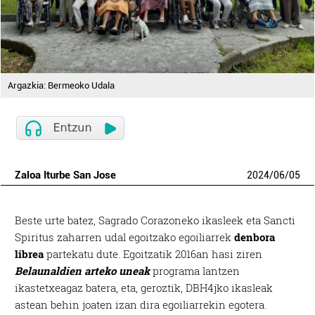
Argazkia: Bermeoko Udala
Zaloa Iturbe San Jose
2024
/
06
/
05
Beste urte batez, Sagrado Corazoneko ikasleek eta Sancti
Spiritus zaharren udal egoitzako egoiliarrek
denbora
librea
partekatu dute. Egoitzatik 2016an hasi ziren
Belaunaldien arteko uneak
programa lantzen
ikastetxeagaz batera, eta, geroztik, DBH4jko ikasleak
astean behin joaten izan dira egoiliarrekin egotera.