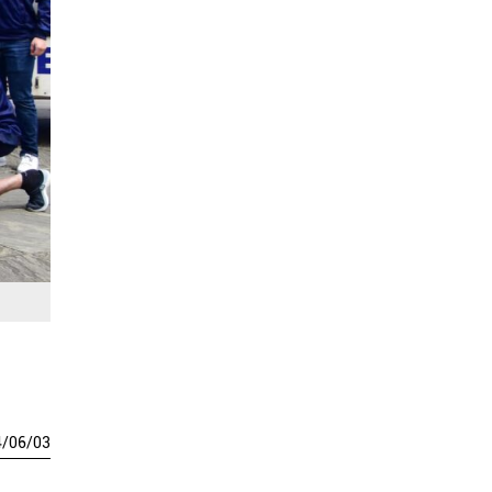
4
/
06
/
03