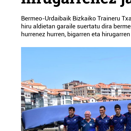
Bermeo-Urdaibaik Bizkaiko Traineru Txap
hiru aldietan garaile suertatu dira berm
hurrenez hurren, bigarren eta hirugarre