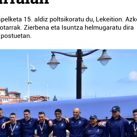
elketa 15. aldiz poltsikoratu du, Lekeition. Az
eotarrak. Zierbena eta Isuntza helmugaratu dira
n postuetan.