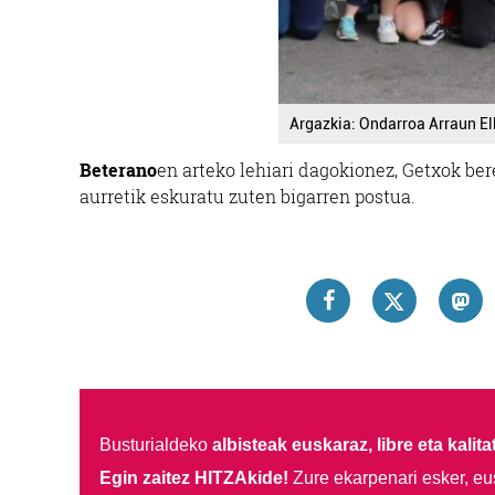
Argazkia: Ondarroa Arraun El
Beterano
en arteko lehiari dagokionez, Getxok be
aurretik eskuratu zuten bigarren postua.
Busturialdeko
albisteak euskaraz, libre eta kalita
Egin zaitez HITZAkide!
Zure ekarpenari esker, eu