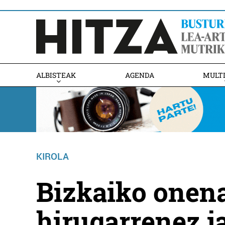
ALBISTEAK
AGENDA
MULT
KIROLA
Bizkaiko onen
hirugarrenez j