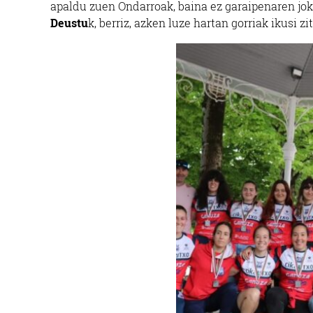
apaldu zuen Ondarroak, baina ez garaipenaren jok
Deustu
k, berriz, azken luze hartan gorriak ikusi z