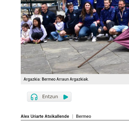
Argazkia: Bermeo Arraun Argazkiak.
Alex Uriarte Atxikallende
Bermeo