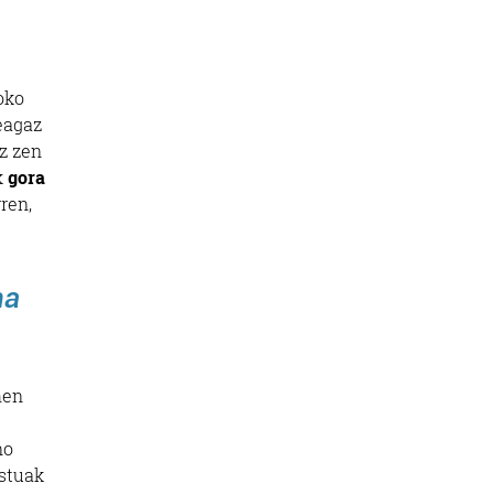
oko
eagaz
ez zen
k
gora
ren,
na
hen
no
ostuak