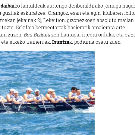
daibai
ko lantaldeak aurtengo denboraldirako jomuga nagu
ba guztiak eskuratzea. Oraingoz, esan eta egin: klubaren ibil
mekan [ekainak 2], Lekeition, gizonezkoen absolutu mailan.
ituzte. Eskifaia bermeotarrak hasieratik amaierara arte
ain zuzen,
Bou Bizkaia
zen hautagai irteera orduko, eta ez 
 eta etxeko traineruak,
Isuntza
k, podiuma osatu zuen.