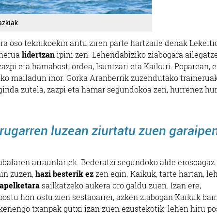
azkiak.
a oso teknikoekin aritu ziren parte hartzaile denak Lekeiti
inerua
lidertzan
ipini zen. Lehendabiziko ziabogara ailegatz
zazpi eta hamabost, ordea, Isuntzari eta Kaikuri. Poparean, 
ko mailadun inor. Gorka Aranberrik zuzendutako trainerua
ginda zutela, zazpi eta hamar segundokoa zen, hurrenez hur
.
irugarren luzean ziurtatu zuen garaipe
abalaren arraunlariek. Bederatzi segundoko alde erosoagaz
ain zuzen,
hazi besterik ez
zen egin. Kaikuk, tarte hartan, le
apelketara
sailkatzeko aukera oro galdu zuen. Izan ere,
ostu hori ostu zien sestaoarrei, azken ziabogan Kaikuk bai
kenengo txanpak gutxi izan zuen ezustekotik: lehen hiru p