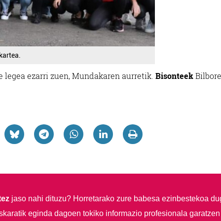
kartea.
re legea ezarri zuen, Mundakaren aurretik.
Bisonteek
Bilbor
tez
jaso nahi dituzu?
Horretarako zure babesa ezinbestekoa du
skaratik eginda dagoen tokiko informazio profesionala garatzen