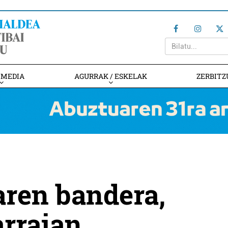
IMEDIA
AGURRAK / ESKELAK
ZERBITZ
aren bandera,
arraian