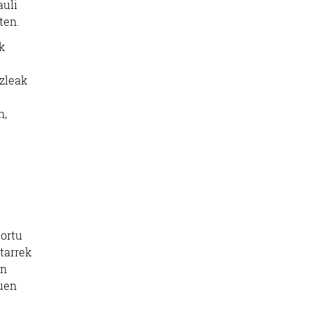
auli
uten.
k
azleak
n,
lortu
tarrek
on
zuen