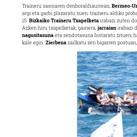
Traineru sasoiaren denboraldiaurrean,
Bermeo-Ur
argi eta garbi plazaratu zuen: traineru aldiko pro
15.
Bizkaiko Traineru Txapelketa
irabazi zuten do
Azken hiru txapelketak, gainera,
jarraian
irabazi d
nagusitasuna
eta sendotasuna bistaratu zituen; h
kale egin.
Zierbena
sailkatu zen bigarren postuan,