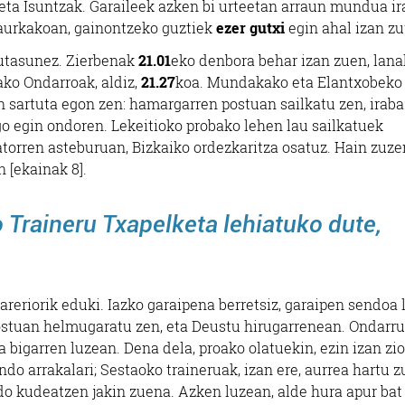
ta Isuntzak. Garaileek azken bi urteetan arraun mundua ir
n aurkakoan, gainontzeko guztiek
ezer gutxi
egin ahal izan z
sutasunez. Zierbenak
21.01
eko denbora behar izan zuen, lana
ako Ondarroak, aldiz,
21.27
koa. Mundakako eta Elantxobeko
n sartuta egon zen: hamargarren postuan sailkatu zen, irab
o egin ondoren. Lekeitioko probako lehen lau sailkatuek
torren asteburuan, Bizkaiko ordezkaritza osatuz. Hain zuze
 [ekainak 8].
Traineru Txapelketa lehiatuko dute,
areriorik eduki. Iazko garaipena berretsiz, garaipen sendoa 
stuan helmugaratu zen, eta Deustu hirugarrenean. Ondarru
a bigarren luzean. Dena dela, proako olatuekin, ezin izan zi
o arrakalari; Sestaoko traineruak, izan ere, aurrea hartu 
do kudeatzen jakin zuena. Azken luzean, alde hura apur bat