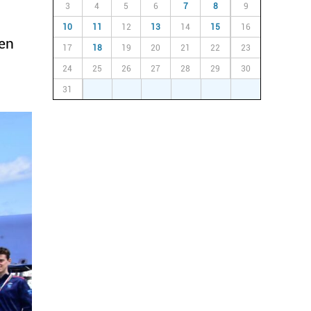
3
4
5
6
7
8
9
10
11
12
13
14
15
16
ken
17
18
19
20
21
22
23
24
25
26
27
28
29
30
31
1
2
3
4
5
6