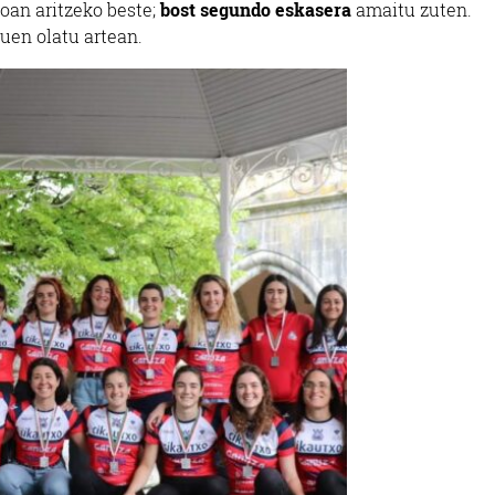
oan aritzeko beste;
bost segundo eskasera
amaitu zuten.
ituen olatu artean.