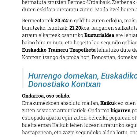
bermatuta zituzten Bermeo-Urdaibaik, Zierbenak e
duten eskifaia uretaratu zuten. Maila itzel hare
Bermeotarrek
20.52
an gelditu zuten erlojua, mai
burutzeko; Isuntzak,
21.20
koa; laugarren sailkatut
arraun elkarteek osaturiko
Busturialdea
ere lehia
baino hiru minutu eta hogeita lau segundo gehiag
Euskadiko Traineru Txapelketa
lehiatuko dute da
Kontxan izango da proba hori, Donostian, domekan
Hurrengo domekan, Euskadiko 
Donostiako Kontxan
Ondarroa, oso solido.
Emakumezkoen absolutu mailan,
Kaiku
k ez zuen 
zuten sestaoar arraunlariek. Ondarroa
bigarren
po
estropada aparta egin zuten, bereziki, poparean et
buelta eman Kaikuk lehen luzean urraturiko segund
hastapenean, eta zazpi segundoko aldea lortu, on