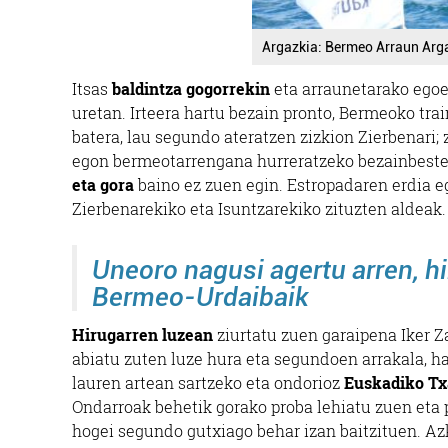
Argazkia: Bermeo Arraun Arg
Itsas
baldintza gogorrekin
eta arraunetarako egoer
uretan. Irteera hartu bezain pronto, Bermeoko tra
batera, lau segundo ateratzen zizkion Zierbenari; 
egon bermeotarrengana hurreratzeko bezainbeste
eta gora
baino ez zuen egin. Estropadaren erdia e
Zierbenarekiko eta Isuntzarekiko zituzten aldeak
Uneoro nagusi agertu arren, h
Bermeo-Urdaibaik
Hirugarren luzean
ziurtatu zuen garaipena Iker Z
abiatu zuten luze hura eta segundoen arrakala, h
lauren artean sartzeko eta ondorioz
Euskadiko Tx
Ondarroak behetik gorako proba lehiatu zuen eta p
hogei segundo gutxiago behar izan baitzituen. Az