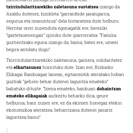
txirrindularitzarekiko zaletasuna sustatzea
izango da.
Azaldu dutenez, bizikleta “garraiobide jasangarria,
segurua eta osasuntsua” dela bistaratzea dute helburu.
Herritar orori zuzenduta egonagatik ere, bereziki
“gaztetxoenengan” ipiniko dute iparrorratza: “Familia
guztientzako eguna izango da, baina, batez ere, umeei
begira antolatu dugu”.
Txirrindularitzarekiko zaletasuna, gainera, solidaritatez
eta
elkartasunez
hornituko dute. Izan ere, Bizkaiko
Elikagai Bankuagaz lanean, egitasmotik ateratako hobari
guztiak “gehien behar dutenei laguntza emateko”
baliatuko dituzte: “Izena emateko, bankuari
dohaintzan
emateko elikagaiak
aurkeztu beharko dira; geure
helburua, hain zuzen ere, ez da ekimen honegaz etekin
ekonomikoa ateratzea, beharrizana dutenei janariz
laguntzea baino”.