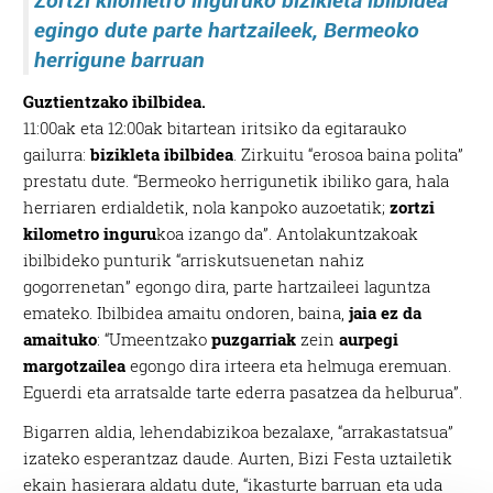
Zortzi kilometro inguruko bizikleta ibilbidea
egingo dute parte hartzaileek, Bermeoko
herrigune barruan
Guztientzako ibilbidea.
11:00ak eta 12:00ak bitartean iritsiko da egitarauko
gailurra:
bizikleta ibilbidea
. Zirkuitu “erosoa baina polita”
prestatu dute. “Bermeoko herrigunetik ibiliko gara, hala
herriaren erdialdetik, nola kanpoko auzoetatik;
zortzi
kilometro inguru
koa izango da”. Antolakuntzakoak
ibilbideko punturik “arriskutsuenetan nahiz
gogorrenetan” egongo dira, parte hartzaileei laguntza
emateko.
Ibilbidea amaitu ondoren, baina,
jaia ez da
amaituko
: “Umeentzako
puzgarriak
zein
aurpegi
margotzailea
egongo dira irteera eta helmuga eremuan.
Eguerdi eta arratsalde tarte ederra pasatzea da helburua”.
Bigarren aldia, lehendabizikoa bezalaxe, “arrakastatsua”
izateko esperantzaz daude. Aurten, Bizi Festa uztailetik
ekain hasierara aldatu dute, “ikasturte barruan eta uda