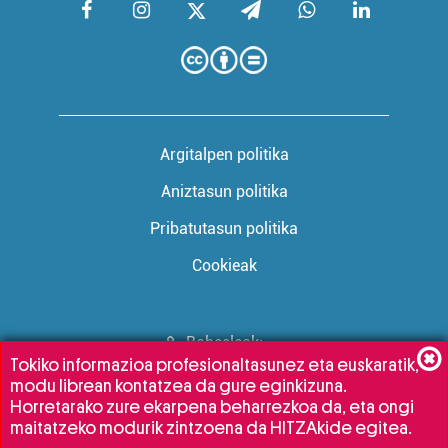
Argitalpen politika
Aniztasun politika
Pribatutasun politika
Cookieak
Babesleak:
Tokiko informazioa profesionaltasunez eta euskaratik,
modu librean kontatzea da gure eginkizuna.
Horretarako zure ekarpena beharrezkoa da, eta ongi
maitatzeko modurik zintzoena da HITZAkide egitea.