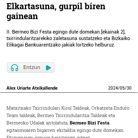
Elkartasuna, gurpil biren
gainean
II. Bermeo Bizi Festa egingo dute domekan [ekainak 2],
txirrindularitzarekiko zaletasuna sustatzeko eta Bizkaiko
Elikagai Bankuarentzako jakiak lortzeko helburuz.
Alex Uriarte Atxikallende
2024
/
05
/
30
Matxitxako Txirrindulari Kirol Taldeak, Orkatzeta Enduro
Team taldeak, Bermeo Txirrindularitza Taldeak eta
Bermeoko Udalak antolatuta,
Bermeo Bizi Festa
egitasmoaren bigarren ekitaldia egingo dute domekan.
Ekimenaren jomuga herritarren artean