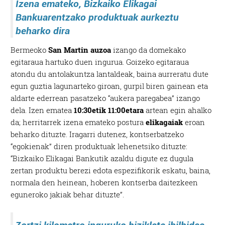
Izena emateko, Bizkaiko Elikagai
Bankuarentzako produktuak aurkeztu
beharko dira
Bermeoko
San Martin auzoa
izango da domekako
egitaraua hartuko duen ingurua. Goizeko egitaraua
atondu du antolakuntza lantaldeak, baina aurreratu dute
egun guztia lagunarteko giroan, gurpil biren gainean eta
aldarte ederrean pasatzeko “aukera paregabea” izango
dela. Izen ematea
10:30etik 11:00etara
artean egin ahalko
da; herritarrek izena emateko postura
elikagaiak
eroan
beharko dituzte. Iragarri dutenez, kontserbatzeko
“egokienak” diren produktuak lehenetsiko dituzte:
“Bizkaiko Elikagai Bankutik azaldu digute ez dugula
zertan produktu berezi edota espezifikorik eskatu, baina,
normala den heinean, hoberen kontserba daitezkeen
eguneroko jakiak behar dituzte”.