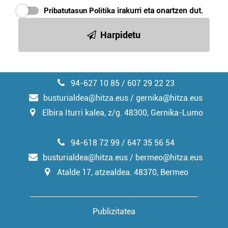
Pribatutasun Politika
irakurri eta onartzen dut.
Harpidetu
94-627 10 85 / 607 29 22 23
busturialdea@hitza.eus / gernika@hitza.eus
Elbira Iturri kalea, z/g. 48300, Gernika-Lumo
94-618 72 99 / 647 35 56 54
busturialdea@hitza.eus / bermeo@hitza.eus
Atalde 17, atzealdea. 48370, Bermeo
Publizitatea