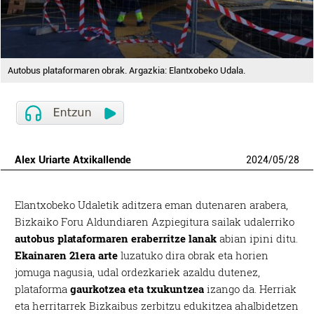
Autobus plataformaren obrak. Argazkia: Elantxobeko Udala.
Alex Uriarte Atxikallende
2024
/
05
/
28
Elantxobeko Udaletik aditzera eman dutenaren arabera,
Bizkaiko Foru Aldundiaren Azpiegitura sailak udalerriko
autobus plataformaren eraberritze lanak
abian ipini ditu.
Ekainaren 21era arte
luzatuko dira obrak eta horien
jomuga nagusia, udal ordezkariek azaldu dutenez,
plataforma
gaurkotzea eta txukuntzea
izango da. Herriak
eta herritarrek Bizkaibus zerbitzu edukitzea ahalbidetzen