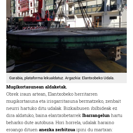
Garabia, plataforma lekualdatuz. Argazkia: Elantxobeko Udala.
Mugikortasunean aldaketak.
Obrek iraun artean, Elantxobeko herritarren
mugikortasuna eta irisgarritasuna bermatzeko, zenbait
neurri hartuko ditu udalak. Bizkaibusen ibilbideak ez
dira aldatuko, baina elantxobetarrek
Ibarrangelun
hartu
beharko dute autobusa. Hori horrela, udalak haraino
eroango dituen
anezka zerbitzua
ipini du martxan: