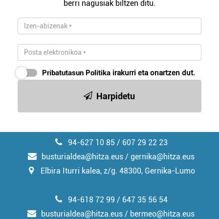
berri nagusiak biltzen ditu.
Pribatutasun Politika
irakurri eta onartzen dut.
Harpidetu
94-627 10 85 / 607 29 22 23
busturialdea@hitza.eus / gernika@hitza.eus
Elbira Iturri kalea, z/g. 48300, Gernika-Lumo
94-618 72 99 / 647 35 56 54
busturialdea@hitza.eus / bermeo@hitza.eus