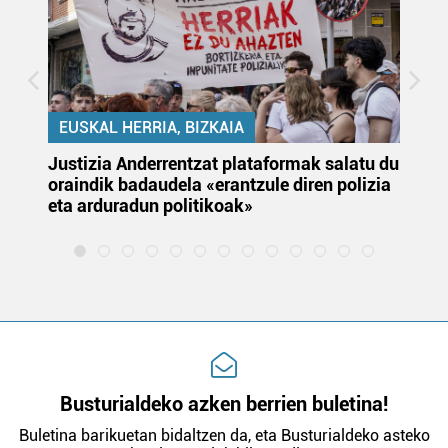
EUSKAL HERRIA, BIZKAIA
Justizia Anderrentzat plataformak salatu du
Eu
oraindik badaudela «erantzule diren polizia
‘E
eta arduradun politikoak»
Busturialdeko azken berrien buletina!
Buletina barikuetan bidaltzen da, eta Busturialdeko asteko