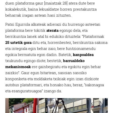
duen plataforma gaur [maiatzak 28] atera dute bere
kokalekutik, baina lekualdatze horren prestakuntza
beharrak iragan astean hasi zituzten.
Patxi Egurrola alkateak adierazi du hurrengo asteetan
plataforma bere tokitik
aterata
egongo dela, eta
berrikuntza lanek atal bi edukiko dituztela: “Plataformak
25 urtetik gora
ditu eta, horrenbestez, berrikuntza sakona
eta integrala egin behar zaio, bere funtzionamendu
egokia bermatuta egon dadin. Batetik,
kanpoaldea
txukundu egingo diote; bestetik,
barrualdeko
mekanismoak
ere gainbegiratu eta egokitu egin behar
zaizkio”. Gaur egun bitartean, sasoian sasoiko
konponketa eta moldaketa txikiak egin izan dizkiote
autobus plataformari, eta honako hau, beraz, “sakonagoa
eta esanguratsuagoa” izango da.