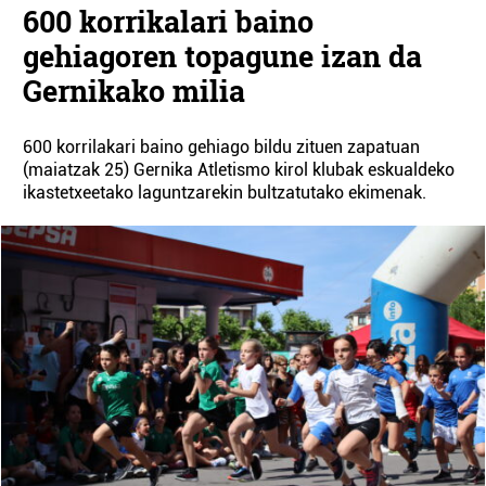
600 korrikalari baino
gehiagoren topagune izan da
Gernikako milia
600 korrilakari baino gehiago bildu zituen zapatuan
(maiatzak 25) Gernika Atletismo kirol klubak eskualdeko
ikastetxeetako laguntzarekin bultzatutako ekimenak.