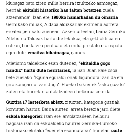
klubagaz batu ziren milia herrira itzultzeko asmoagaz,
herriak
ekitaldi historiko hau faltan botatzen
zuela
atzemanda”. Izan ere,
1980ko hamarkadan du oinarria
Gernikako miliak, Aldaba aldizkariak ekimena aurrera
eroatea pentsatu zuenean. Azken urteetan, baina Gernika
Atletismo Taldeak hartu die lekukoa, eta geldialdi baten
ostean, bueltatzea pentsatu eta milia prestatu eta ospatu
egin dute,
emaitza bikainagaz
, gainera.
Atletismo taldekoek esan dutenez
, “ekitaldia gogo
handiz” hartu dute herritarrek,
ia San Juan kale osoa
bete zuelako. “Eguna eguraldi onak lagunduta izan da eta
giro zoragarria izan dugu”. Etxeko txikienek “asko gozatu”
zuten eta horrekin antolatzaileen helburua bete da.
Guztira 17 lasterketa abiatu
zituzten, kategoria guztiak
kontutan hartuz. Baina aurten, arreta berezia jarri diete
eskola kategoriei
; izan ere, antolatzaileen helburu
nagusia izan da eskualdeko haurrei Gernika-Lumoko
historiako ekitaldi “eder eta esanguratsu” honetan
parte