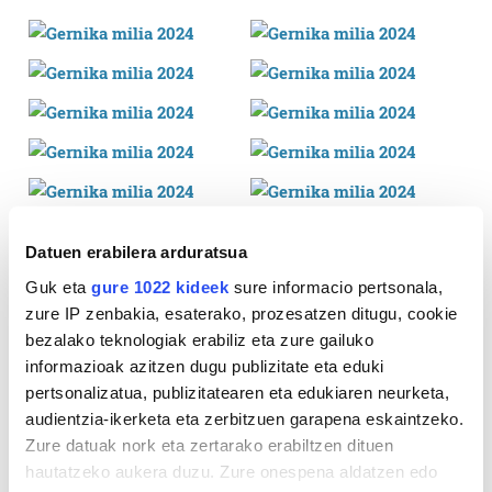
Datuen erabilera arduratsua
Guk eta
gure 1022 kideek
sure informacio pertsonala,
zure IP zenbakia, esaterako, prozesatzen ditugu, cookie
bezalako teknologiak erabiliz eta zure gailuko
informazioak azitzen dugu publizitate eta eduki
pertsonalizatua, publizitatearen eta edukiaren neurketa,
audientzia-ikerketa eta zerbitzuen garapena eskaintzeko.
Zure datuak nork eta zertarako erabiltzen dituen
hautatzeko aukera duzu. Zure onespena aldatzen edo