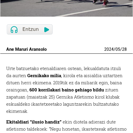
Ane Maruri Aransolo
2024
/
05
/
28
Urte batzuetako etenaldiaren ostean, lekualdatuta itzuli
da aurten
Gernikako milia
, kirola eta aisialdia uztartzen
dituen herri ekimena. 2019tik ez da miliarik egin, baina
oraingoan,
600 korrilakari baino gehiago bildu
zituen
zapatuan (maiatzak 25) Gernika Atletismo kirol klubak
eskualdeko ikastetxeetako laguntzarekin bultzatutako
ekimenak.
Ekitaldiari “ilusio handiz”
ekin diotela adierazi dute
atletismo taldekoek: “Negu honetan, ikastetxeak atletismo