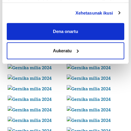
deuseztatzen ahal duzu edozein momentutan, Cookie
deklaraziotik edo Privacy triggerean klikatuz.
Xehetasunak ikusi
If you allow, we would also like to:
Collect information about your geographical
Dena onartu
location which can be accurate to within several
meters
Aukeratu
Identify your device by actively scanning it for
specific characteristics (fingerprinting)
Find out more about how your personal data is processed
and set your preferences in the
details section
.
Guk eta gure bazkideek zure datu pertsonalak
prozesatzen ditugu, zure IP zenbakia, besteak beste,
teknologia erabiliz, cookieak adibidez, iragarki eta eduki
pertsonalizatuak eskaintzeko, iragarkiak eta edukia
neurtzeko, jendeari buruzko informazioa biltzeko eta
produktuak garatzeko. Zure datuak nork eta zertarako
erabiltzen dituen hauta dezakezu.