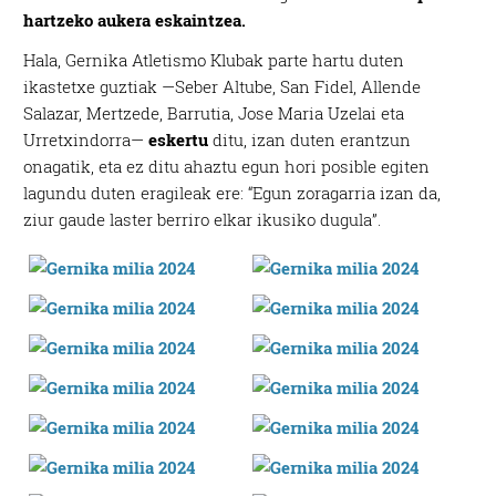
hartzeko aukera eskaintzea.
Hala, Gernika Atletismo Klubak parte hartu duten
ikastetxe guztiak —Seber Altube, San Fidel, Allende
Salazar, Mertzede, Barrutia, Jose Maria Uzelai eta
Urretxindorra—
eskertu
ditu, izan duten erantzun
onagatik, eta ez ditu ahaztu egun hori posible egiten
lagundu duten eragileak ere: “Egun zoragarria izan da,
ziur gaude laster berriro elkar ikusiko dugula”.