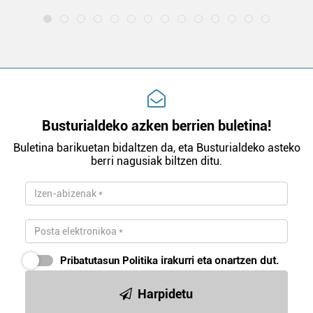
Busturialdeko azken berrien buletina!
Buletina barikuetan bidaltzen da, eta Busturialdeko asteko
berri nagusiak biltzen ditu.
Pribatutasun Politika
irakurri eta onartzen dut.
Harpidetu