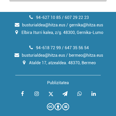
94-627 10 85 / 607 29 22 23
busturialdea@hitza.eus / gernika@hitza.eus
Elbira Iturri kalea, z/g. 48300, Gernika-Lumo
94-618 72 99 / 647 35 56 54
busturialdea@hitza.eus / bermeo@hitza.eus
Atalde 17, atzealdea. 48370, Bermeo
Publizitatea