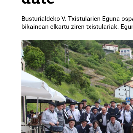
Busturialdeko V. Txistularien Eguna osp
bikainean elkartu ziren txistulariak. Eg