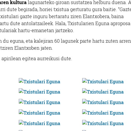
uaren kultura
lagunarteko giroan sustatzea helburu duena. A
ri dute begirada, horiei txistua gerturatu gura baitie. “Gaz
xistulari gazte inguru bertaratu ziren Elantxobera, baina
rtu dute antolatzaileek. Hala, Txistularien Eguna aproposa
stulariak hartu-emanetan jartzeko.
 du eguna, eta kalejiran 60 lagunek parte hartu zuten arren
itziren Elantxoben jaten.
i apirilean egitea aurreikusi dute.