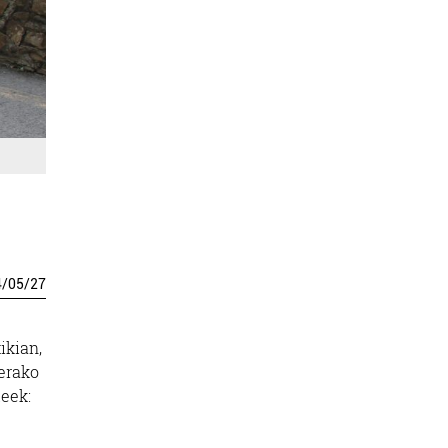
4
/
05
/
27
ikian,
herako
leek: