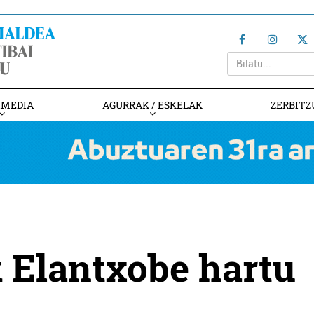
IMEDIA
AGURRAK / ESKELAK
ZERBITZ
 Elantxobe hartu