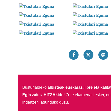
Busturialdeko
albisteak euskaraz, libre eta kalita
Egin zaitez HITZAkide!
Zure ekarpenari esker, eu
indartzen lagunduko duzu.