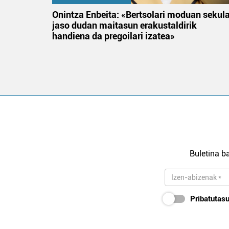
na
Onintza Enbeita: «Bertsolari moduan sekul
jaso dudan maitasun erakustaldirik
handiena da pregoilari izatea»
Buletina ba
Pribatutasu