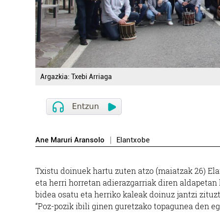
Argazkia: Txebi Arriaga
Ane Maruri Aransolo
Elantxobe
Txistu doinuek hartu zuten atzo (maiatzak 26) E
eta herri horretan adierazgarriak diren aldapetan 
bidea osatu eta herriko kaleak doinuz jantzi zituz
“Poz-pozik ibili ginen guretzako topagunea den eg