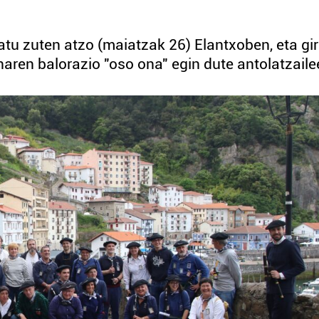
atu zuten atzo (maiatzak 26) Elantxoben, eta gi
unaren balorazio "oso ona" egin dute antolatzaile