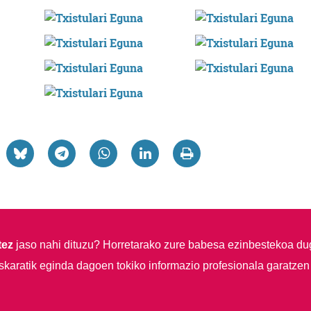
tez
jaso nahi dituzu?
Horretarako zure babesa ezinbestekoa du
skaratik eginda dagoen tokiko informazio profesionala garatzen