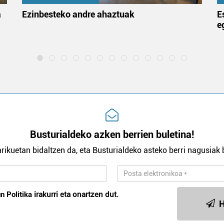
a
Ezinbesteko andre ahaztuak
E
e
Busturialdeko azken berrien buletina!
rikuetan bidaltzen da, eta Busturialdeko asteko berri nagusiak b
n Politika
irakurri eta onartzen dut.
H