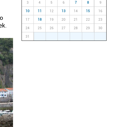
3
4
5
6
7
8
9
10
11
12
13
14
15
16
ro
17
18
19
20
21
22
23
ek.
24
25
26
27
28
29
30
31
1
2
3
4
5
6