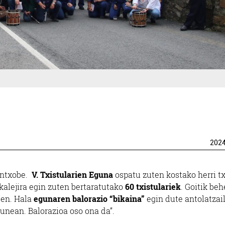
202
lantxobe.
V. Txistularien Eguna
ospatu zuten kostako herri tx
kalejira egin zuten bertaratutako
60 txistulariek
. Goitik be
ten. Hala
egunaren balorazio “bikaina”
egin dute antolatzai
unean. Balorazioa oso ona da”.