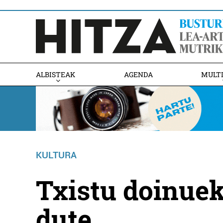
ALBISTEAK
AGENDA
MULT
KULTURA
Txistu doinuek
dute