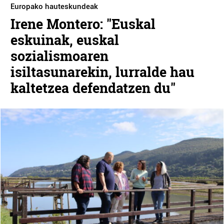
Europako hauteskundeak
Irene Montero: "Euskal
eskuinak, euskal
sozialismoaren
isiltasunarekin, lurralde hau
kaltetzea defendatzen du"