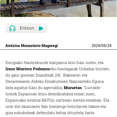
Aintzina Monasterio Maguregi
2024
/
05
/
24
Europako Hauteskunde kanpaina atzo hasi zuten, eta
Irene Montero Podemos
eko hautagaiak Urdaibai bisitatu
du gaur goizean [maiatzak 24]. Bakearen eta
Desarmearen Aldeko Emakumeen Nazioarteko Eguna
dela aipatuz hasi du agerraldia,
Muruetan
: “Lurralde
honek Espainian lezio demokratikoa eman zuen,
Espainiako estatua NATOn sartzeari ezetza ematean. Eta
uste dut ekainaren 9an hemengo herritarrek bakea eta
giza eskubideak defendatu behar dituztela, baita