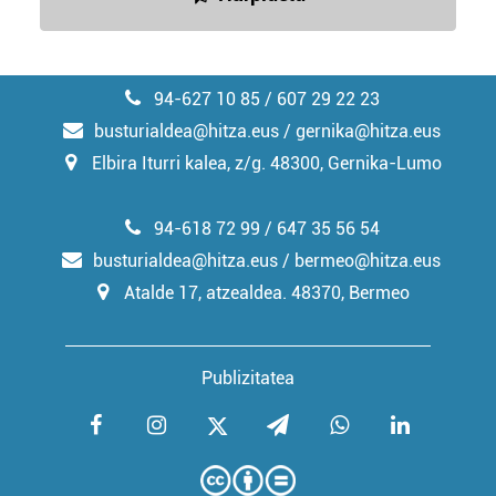
94-627 10 85 / 607 29 22 23
busturialdea@hitza.eus / gernika@hitza.eus
Elbira Iturri kalea, z/g. 48300, Gernika-Lumo
94-618 72 99 / 647 35 56 54
busturialdea@hitza.eus / bermeo@hitza.eus
Atalde 17, atzealdea. 48370, Bermeo
Publizitatea