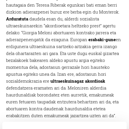
hautagaia den Teresa Riberak egunkari bati eman berri
dizkion adierazpenei buruz ere berba egin du Monterok.
Arduratuta
daudela esan du, alderdi sozialista
ultraeskuinarekin “akordioetara heltzeko prest” agertu
delako: “Giorgia Meloni abortuaren kontrako jarrera eta
adierazpenengatik da ezaguna. Europan
erabaki-gune
en
erdigunera ultraeskuina sartzeko aitzakia gerra izango
dela ohartarazten ari gara. Eta uste dugu euskal gizartea
bezalakoek bakearen aldeko apustu argia egiteko
momentua dela, adostasun gerrazale hori hausteko
apustua egiteko unea da. Izan ere, adostasun hori
sozialdemokrazia ere
ultraeskuinagaz akordioak
defendatzera eramaten ari da. Meloniren alderdia
haurdunaldiak borondatez eten aurretik, emakumeak
euren fetuaren taupadak entzutera behartzen ari da, eta
abortuaren kontra daudenak haurdunaldia etetea
erabakitzen duten emakumeak jazartzea uzten ari da”.
Esan duenez, gizarteak “ezin du onartu” Europako