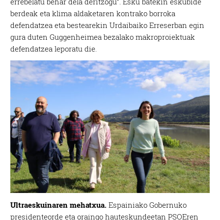
errebelatu behar dela deritzogu”. Esku batekin eskubide
berdeak eta klima aldaketaren kontrako borroka
defendatzea eta bestearekin Urdaibaiko Erreserban egin
gura duten Guggenheimea bezalako makroproiektuak
defendatzea leporatu die.
Ultraeskuinaren mehatxua.
Espainiako Gobernuko
presidenteorde eta oraingo hauteskundeetan PSOEren