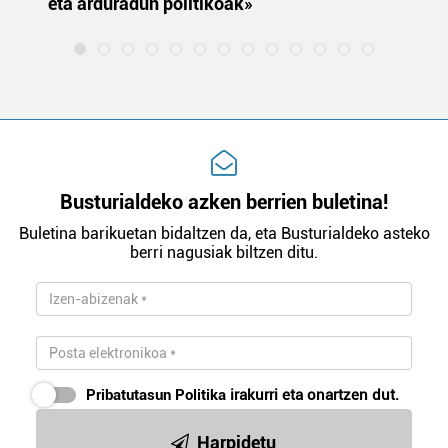
eta arduradun politikoak»
Busturialdeko azken berrien buletina!
Buletina barikuetan bidaltzen da, eta Busturialdeko asteko
berri nagusiak biltzen ditu.
Pribatutasun Politika
irakurri eta onartzen dut.
Harpidetu