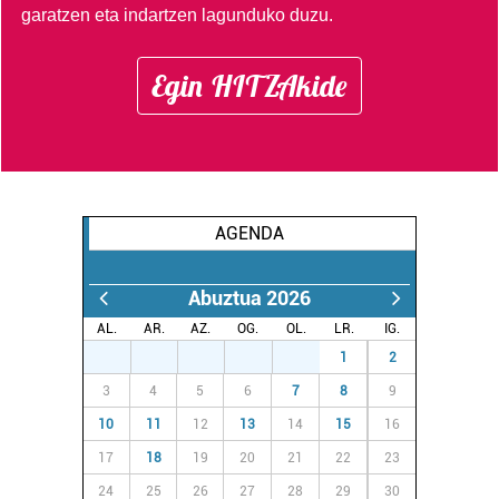
garatzen eta indartzen lagunduko duzu.
datuen atalean. Edozein unetan alda edo ken dezakezu
zure baimena Cookieen adierazpenean.
Egin HITZAkide
Webgune honek cookie propioak eta hirugarrenen cookie-
fitxategiak erabiltzen ditu. Zure esperientzia eta
zerbitzuak hobetzeko asmoz, cookie teknologiaz
baliatzen gara. Ohar hau onartuz gero, teknologia hori
erabiltzeko baimen esplizitua ematen diguzu.
Gehiago
AGENDA
irakurri
Abuztua 2026
AL.
AR.
AZ.
OG.
OL.
LR.
IG.
27
28
29
30
31
1
2
3
4
5
6
7
8
9
10
11
12
13
14
15
16
17
18
19
20
21
22
23
24
25
26
27
28
29
30