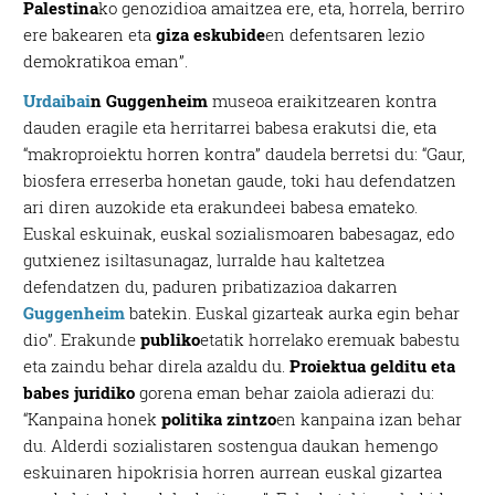
Palestina
ko genozidioa amaitzea ere, eta, horrela, berriro
ere bakearen eta
giza eskubide
en defentsaren lezio
demokratikoa eman”.
Urdaibai
n Guggenheim
museoa eraikitzearen kontra
dauden eragile eta herritarrei babesa erakutsi die, eta
“makroproiektu horren kontra” daudela berretsi du: “Gaur,
biosfera erreserba honetan gaude, toki hau defendatzen
ari diren auzokide eta erakundeei babesa emateko.
Euskal eskuinak, euskal sozialismoaren babesagaz, edo
gutxienez isiltasunagaz, lurralde hau kaltetzea
defendatzen du, paduren pribatizazioa dakarren
Guggenheim
batekin. Euskal gizarteak aurka egin behar
dio”. Erakunde
publiko
etatik horrelako eremuak babestu
eta zaindu behar direla azaldu du.
Proiektua gelditu eta
babes juridiko
gorena eman behar zaiola adierazi du:
“Kanpaina honek
politika zintzo
en kanpaina izan behar
du. Alderdi sozialistaren sostengua daukan hemengo
eskuinaren hipokrisia horren aurrean euskal gizartea