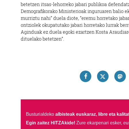
betetzen itsas-lehorreko jabari publikoa defenda
Demografikorako Ministerioak inguruaren balio ek
murriztu nahi” duela diote, “eremu horretako jab
ontziolek okupatutako jabari horretako lurrak ber
Aginduak ez duela egoki ezartzen Kosta Araudiare
dituelako betetzen”.
Busturialdeko
albisteak euskaraz, libre eta kalita
Egin zaitez HITZAkide!
Zure ekarpenari esker, eu