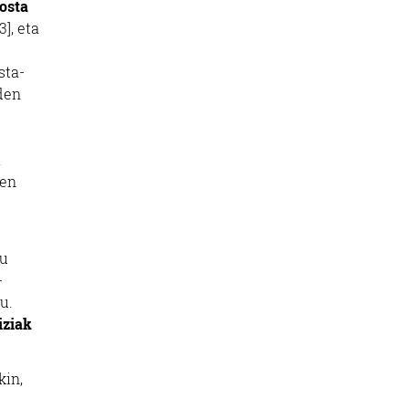
osta
], eta
sta-
den
.
ten
tu
-
u.
iziak
kin,