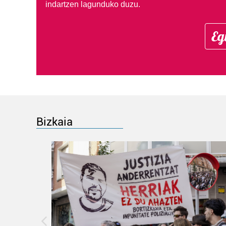
indartzen lagunduko duzu.
Eg
Bizkaia