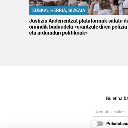
EUSKAL HERRIA, BIZKAIA
an
Justizia Anderrentzat plataformak salatu d
oraindik badaudela «erantzule diren polizia
eta arduradun politikoak»
Buletina ba
Pribatutasu