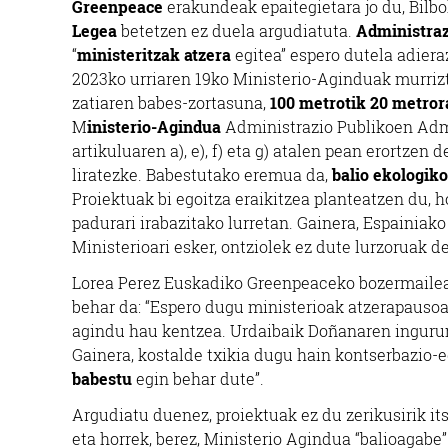
Greenpeace
erakundeak epaitegietara jo du, Bilb
Legea
betetzen ez duela argudiatuta.
Administraz
“
ministeritzak atzera
egitea” espero dutela adiera
2023ko urriaren 19ko Ministerio-Aginduak murriz
zatiaren babes-zortasuna,
100 metrotik 20 metror
M
inisterio-Agindua
Administrazio Publikoen Admi
artikuluaren a), e), f) eta g) atalen pean erortzen d
liratezke. Babestutako eremua da,
balio ekologiko
Proiektuak bi egoitza eraikitzea planteatzen du, 
padurari irabazitako lurretan. Gainera, Espainiak
Ministerioari esker, ontziolek ez dute lurzoruak 
Lorea Perez Euskadiko Greenpeaceko bozermailear
behar da: “
Espero dugu ministerioak atzerapausoa
agindu hau kentzea. Urdaibaik Doñanaren ingurum
Gainera, kostalde txikia dugu hain kontserbazio-e
babestu
egin behar dute”.
Argudiatu duenez, p
roiektuak ez du zerikusirik i
eta horrek, berez, Ministerio Agindua “balioagabe