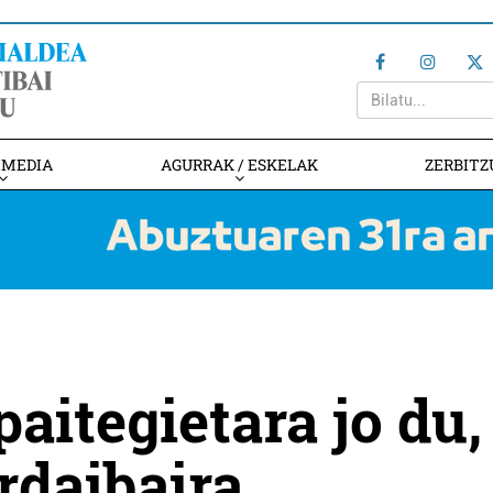
IMEDIA
AGURRAK / ESKELAK
ZERBITZ
aitegietara jo du,
daibaira