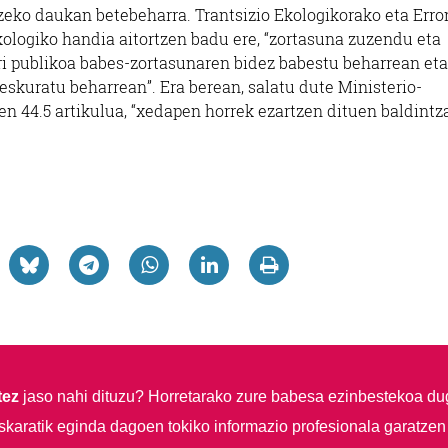
tzeko daukan betebeharra. Trantsizio Ekologikorako eta Err
ologiko handia aitortzen badu ere, “zortasuna zuzendu eta
ari publikoa babes-zortasunaren bidez babestu beharrean eta
reskuratu beharrean”. Era berean, salatu dute Ministerio-
n 44.5 artikulua, “xedapen horrek ezartzen dituen baldintz
tez
jaso nahi dituzu?
Horretarako zure babesa ezinbestekoa du
skaratik eginda dagoen tokiko informazio profesionala garatzen