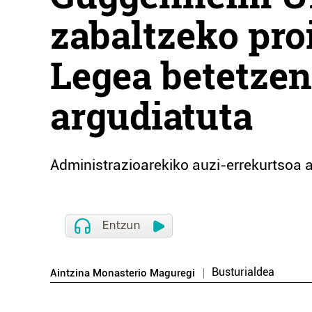
zabaltzeko pro
Legea betetzen
argudiatuta
Administrazioarekiko auzi-errekurtsoa 
Busturialdea
Aintzina Monasterio Maguregi