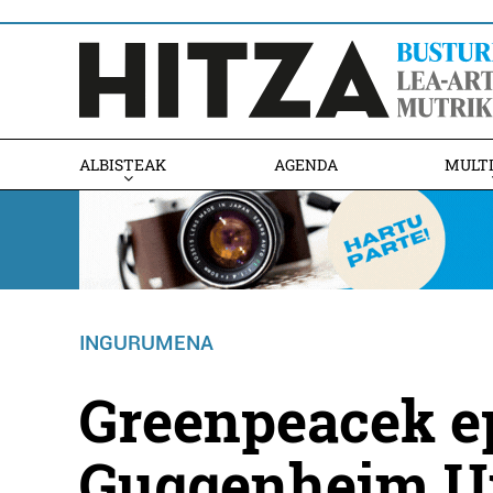
ALBISTEAK
AGENDA
MULT
INGURUMENA
Greenpeacek ep
Guggenheim Ur