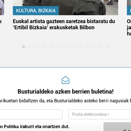
KULTURA, BIZKAIA
u
Euskal artista gazteen saretzea bistaratu du
O
‘Ertibil Bizkaia’ erakusketak Bilbon
j
h
Busturialdeko azken berrien buletina!
rikuetan bidaltzen da, eta Busturialdeko asteko berri nagusiak b
n Politika
irakurri eta onartzen dut.