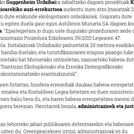
oko
Guggenheim Urdaibai
ra zabaltzeko dagoen proiektuak
K
ioarekiko auzi-errekurtsoa
aurkeztu zuen atzo [maiatzak 23
zi dute erakunde ekologistaren ordezkariek. Gogoratu dute
tu egiten duela gaur egun Astilleros Murueta SA dagoen ko
a
. “Epaitegietara jo dugu uste dugulako p
rozeduraren xede 
nistrazio Prozedura Erkidearen 39/2015 Legearen 47.
ela.
Instalazioak Urdaibaiko paduretatik 20 metrora eraikiko
handia duelako, eta turistifikazioaren eragina jasango luke
horietako bat Muruetako ontzioletan, nazioarteko babesa du
o Trantsizio Ekologikorako eta Erronka Demografikorako
deskontaminatzeko erantzukizunik”.
en hitzetan, biosfera erreserbak daukan babesa errespeta
 ematea eta Kostaldeen Legea betetzen ez duen ministerio
en-balio bera du, eta haren babesa errespetatzea merezi d
goera berezian. Herritarrek bezala,
administrazioek eta just
tsas-lehorreko jabari publikoaren defentsarekin eta babesare
” uzten du. Greenpeacekoen iritziz, administrazioak ez du