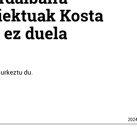
iektuak Kosta
 ez duela
aurkeztu du.
202