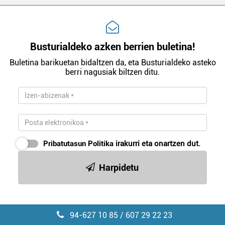
Busturialdeko azken berrien buletina!
Buletina barikuetan bidaltzen da, eta Busturialdeko asteko
berri nagusiak biltzen ditu.
Pribatutasun Politika
irakurri eta onartzen dut.
Harpidetu
94-627 10 85 / 607 29 22 23