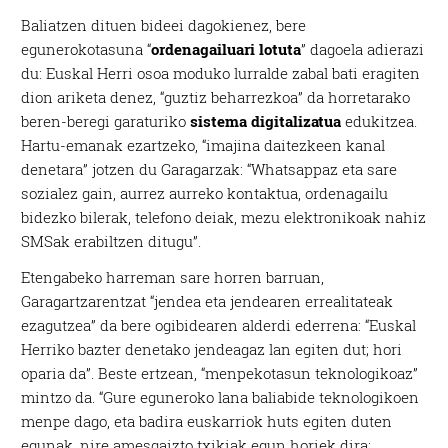
Baliatzen dituen bideei dagokienez, bere
egunerokotasuna “
ordenagailuari lotuta
” dagoela adierazi
du: Euskal Herri osoa moduko lurralde zabal bati eragiten
dion ariketa denez, “guztiz beharrezkoa” da horretarako
beren-beregi garaturiko
sistema digitalizatua
edukitzea.
Hartu-emanak ezartzeko, “imajina daitezkeen kanal
denetara” jotzen du Garagarzak: “Whatsappaz eta sare
sozialez gain, aurrez aurreko kontaktua, ordenagailu
bidezko bilerak, telefono deiak, mezu elektronikoak nahiz
SMSak erabiltzen ditugu”.
Etengabeko harreman sare horren barruan,
Garagartzarentzat “jendea eta jendearen errealitateak
ezagutzea” da bere ogibidearen alderdi ederrena: “Euskal
Herriko bazter denetako jendeagaz lan egiten dut; hori
oparia da”. Beste ertzean, “menpekotasun teknologikoaz”
mintzo da. “Gure eguneroko lana baliabide teknologikoen
menpe dago, eta badira euskarriok huts egiten duten
egunak, nire amesgaizto txikiak egun horiek dira;