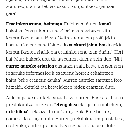
zorionez, orain artekoak sasoiz konpontzeko gai izan
gara”.
Eraginkortasuna, helmuga
. Erabiltzen duten
kanal
bakoitza “eraginkortasunez” baliatzen saiatzen dira
komunikazio lantaldean: “Adin, eremu eta profil jakin
batzuetako pertsonei bide edo
euskarri jakin bat
dagokie,
komunikazioa ahalik eta eraginkorrena izan dadin”. Hori
bai, Mutrikukoak argi du atseginen duena zein den: “Niri
aurrez aurreko erlazioa
gustatzen zait, beste pertsonaren
inguruko informaziorik osatuena horrek eskaintzen
baitu; balio erantsia dauka”. Aurrez aurreko saretzea foro,
hitzaldi, ekitaldi eta bestelakoen bidez ezartzen dute.
Aste bi pasako ariketa soziala izan arren, Euskaraldiaren
prestakuntza prozesua “
etengabea
eta, gutxi gorabehera,
urte bikoa
” dela azaldu du Garagarzak. Bide horrek,
gainera, fase ugari ditu. Hurrengo ekitaldiaren prestaketa,
esaterako, aurtengoa amaitzeagaz batera hasiko dute.