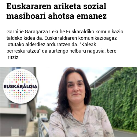
Euskararen ariketa sozial
masiboari ahotsa emanez
Garbiñe Garagarza Lekube Euskaraldiko komunikazio
taldeko kidea da. Euskaraldiaren komunikazioagaz
lotutako alderdiez arduratzen da. "Kaleak
berreskuratzea" da aurtengo helburu nagusia, bere
iritziz.