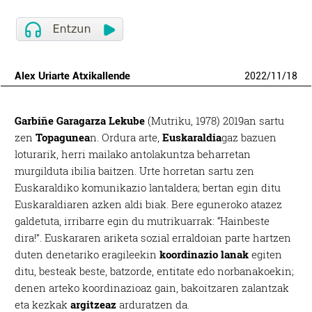
Alex Uriarte Atxikallende
2022
/
11
/
18
Garbiñe Garagarza Lekube
(Mutriku, 1978) 2019an sartu
zen
Topagunea
n. Ordura arte,
Euskaraldia
gaz bazuen
loturarik, herri mailako antolakuntza beharretan
murgilduta ibilia baitzen. Urte horretan sartu zen
Euskaraldiko komunikazio lantaldera; bertan egin ditu
Euskaraldiaren azken aldi biak. Bere eguneroko atazez
galdetuta, irribarre egin du mutrikuarrak: “Hainbeste
dira!”. Euskararen ariketa sozial erraldoian parte hartzen
duten denetariko eragileekin
koordinazio lanak
egiten
ditu, besteak beste, batzorde, entitate edo norbanakoekin;
denen arteko koordinazioaz gain, bakoitzaren zalantzak
eta kezkak
argitzeaz
arduratzen da.