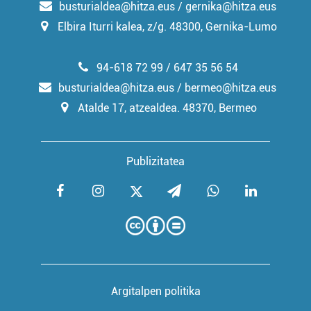
busturialdea@hitza.eus / gernika@hitza.eus
Elbira Iturri kalea, z/g. 48300, Gernika-Lumo
94-618 72 99 / 647 35 56 54
busturialdea@hitza.eus / bermeo@hitza.eus
Atalde 17, atzealdea. 48370, Bermeo
Publizitatea
Argitalpen politika