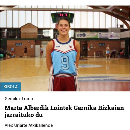
KIROLA
Gernika-Lumo
Marta Alberdik Lointek Gernika Bizkaian
jarraituko du
Alex Uriarte Atxikallende