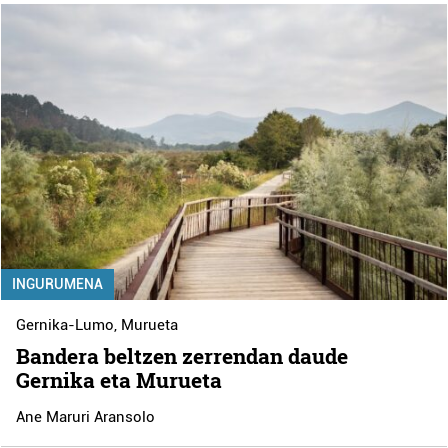
INGURUMENA
Gernika-Lumo
,
Murueta
Bandera beltzen zerrendan daude
Gernika eta Murueta
Ane Maruri Aransolo