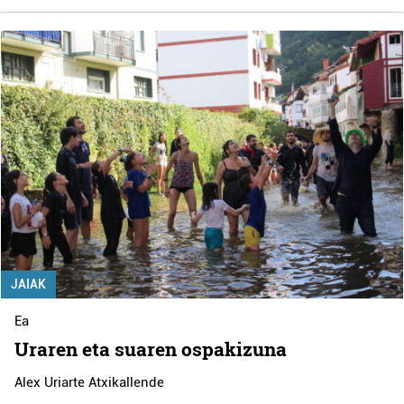
JAIAK
Ea
Uraren eta suaren ospakizuna
Alex Uriarte Atxikallende