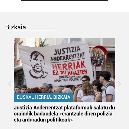
Bizkaia
EUSKAL HERRIA, BIZKAIA
Justizia Anderrentzat plataformak salatu du
Eu
oraindik badaudela «erantzule diren polizia
‘E
eta arduradun politikoak»