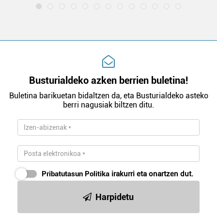
Busturialdeko azken berrien buletina!
Buletina barikuetan bidaltzen da, eta Busturialdeko asteko
berri nagusiak biltzen ditu.
Pribatutasun Politika
irakurri eta onartzen dut.
Harpidetu