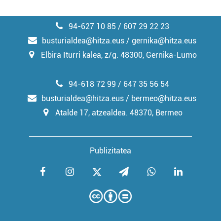
94-627 10 85 / 607 29 22 23
busturialdea@hitza.eus / gernika@hitza.eus
Elbira Iturri kalea, z/g. 48300, Gernika-Lumo
94-618 72 99 / 647 35 56 54
busturialdea@hitza.eus / bermeo@hitza.eus
Atalde 17, atzealdea. 48370, Bermeo
Publizitatea