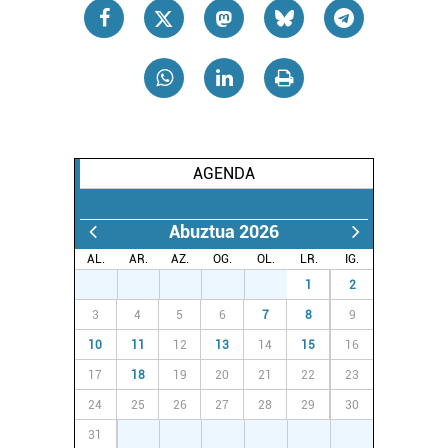
datuen atalean. Edozein unetan alda edo ken dezakezu
zure baimena Cookieen adierazpenean.
Webgune honek cookie propioak eta hirugarrenen cookie-
fitxategiak erabiltzen ditu. Zure esperientzia eta
zerbitzuak hobetzeko asmoz, cookie teknologiaz
baliatzen gara. Ohar hau onartuz gero, teknologia hori
AGENDA
erabiltzeko baimen esplizitua ematen diguzu.
Gehiago
irakurri
Abuztua 2026
AL.
AR.
AZ.
OG.
OL.
LR.
IG.
27
28
29
30
31
1
2
3
4
5
6
7
8
9
10
11
12
13
14
15
16
17
18
19
20
21
22
23
24
25
26
27
28
29
30
31
1
2
3
4
5
6