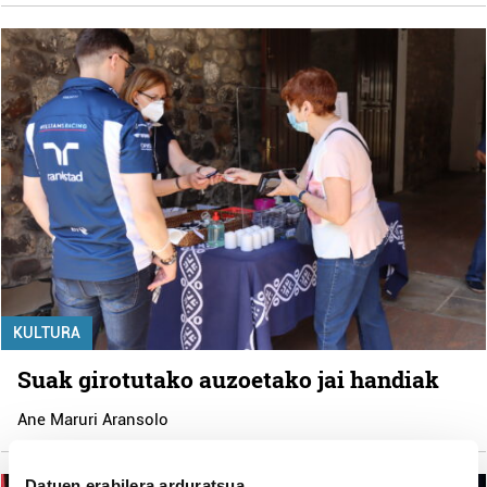
KULTURA
Suak girotutako auzoetako jai handiak
Ane Maruri Aransolo
Datuen erabilera arduratsua