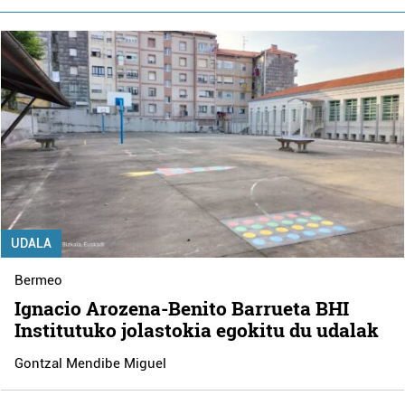
UDALA
Bermeo
Ignacio Arozena-Benito Barrueta BHI
Institutuko jolastokia egokitu du udalak
Gontzal Mendibe Miguel