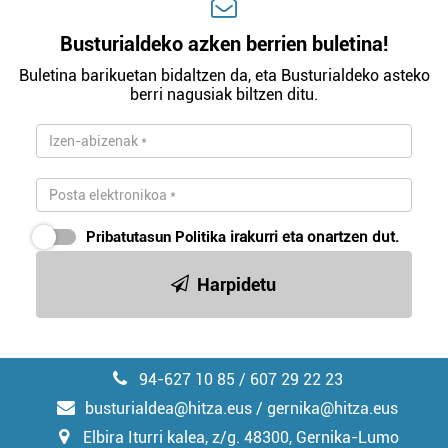
Busturialdeko azken berrien buletina!
Buletina barikuetan bidaltzen da, eta Busturialdeko asteko
berri nagusiak biltzen ditu.
Pribatutasun Politika
irakurri eta onartzen dut.
Harpidetu
94-627 10 85 / 607 29 22 23
busturialdea@hitza.eus / gernika@hitza.eus
Elbira Iturri kalea, z/g. 48300, Gernika-Lumo