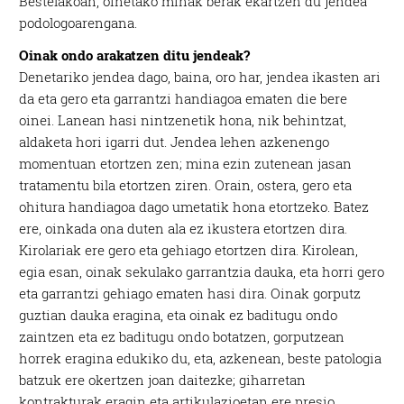
Bestelakoan, oinetako minak berak ekartzen du jendea
podologoarengana.
Oinak ondo arakatzen ditu jendeak?
Denetariko jendea dago, baina, oro har, jendea ikasten ari
da eta gero eta garrantzi handiagoa ematen die bere
oinei. Lanean hasi nintzenetik hona, nik behintzat,
aldaketa hori igarri dut. Jendea lehen azkenengo
momentuan etortzen zen; mina ezin zutenean jasan
tratamentu bila etortzen ziren. Orain, ostera, gero eta
ohitura handiagoa dago umetatik hona etortzeko. Batez
ere, oinkada ona duten ala ez ikustera etortzen dira.
Kirolariak ere gero eta gehiago etortzen dira. Kirolean,
egia esan, oinak sekulako garrantzia dauka, eta horri gero
eta garrantzi gehiago ematen hasi dira. Oinak gorputz
guztian dauka eragina, eta oinak ez baditugu ondo
zaintzen eta ez baditugu ondo botatzen, gorputzean
horrek eragina edukiko du, eta, azkenean, beste patologia
batzuk ere okertzen joan daitezke; giharretan
kontrakturak eragin eta artikulazioetan ere presio