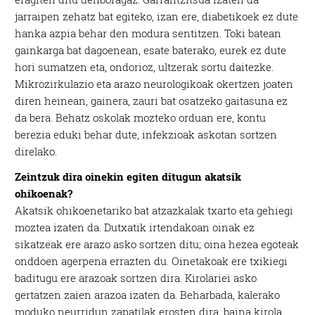
jarraipen zehatz bat egiteko, izan ere, diabetikoek ez dute
hanka azpia behar den modura sentitzen. Toki batean
gainkarga bat dagoenean, esate baterako, eurek ez dute
hori sumatzen eta, ondorioz, ultzerak sortu daitezke.
Mikrozirkulazio eta arazo neurologikoak okertzen joaten
diren heinean, gainera, zauri bat osatzeko gaitasuna ez
da bera. Behatz oskolak mozteko orduan ere, kontu
berezia eduki behar dute, infekzioak askotan sortzen
direlako.
Zeintzuk dira oinekin egiten ditugun akatsik
ohikoenak?
Akatsik ohikoenetariko bat atzazkalak txarto eta gehiegi
moztea izaten da. Dutxatik irtendakoan oinak ez
sikatzeak ere arazo asko sortzen ditu; oina hezea egoteak
onddoen agerpena errazten du. Oinetakoak ere txikiegi
baditugu ere arazoak sortzen dira. Kirolariei asko
gertatzen zaien arazoa izaten da. Beharbada, kalerako
moduko neurridun zapatilak erosten dira, baina kirola