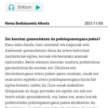
Nerea Bedialauneta Alkorta
2021
/
11
/
05
Zer kasutan gomendatzen da podologoarengana joatea?
Kasu asko daude, hasi umetatik eta nagusiak arte.
Azkenean gomendatzen dena da urtero behintzat
zainketa bat egitea, lesioak eta bestelako arazoak
saihesteko. Beste edozein kasutan modura, prebentzioa
garrantzitsua da oinetan ere. Okulista edo
dentistarengana urtero joaten garen moduan, oinak ere
osasuntsu egoteko urtero podologoarengana bisita bat
egitea komeni izaten da. Gure oinak arakatzen
ditugunean ez dugu pentsatu ere egiten zer edo zer
txarto eduki genezakeenik, eta, batez ere, arazo horiek
prebenitzeko podologoarengana joatea aholkatzen da.