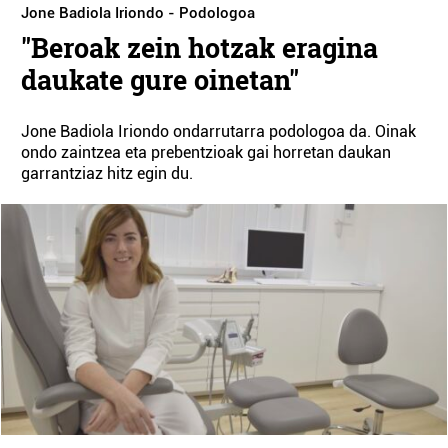
Jone Badiola Iriondo - Podologoa
"Beroak zein hotzak eragina
daukate gure oinetan"
Jone Badiola Iriondo ondarrutarra podologoa da. Oinak
ondo zaintzea eta prebentzioak gai horretan daukan
garrantziaz hitz egin du.