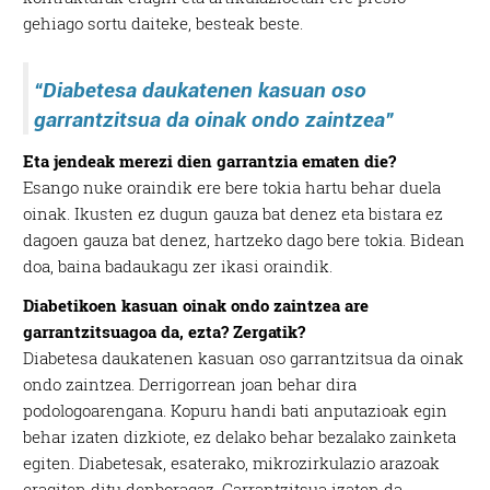
gehiago sortu daiteke, besteak beste.
“Diabetesa daukatenen kasuan oso
garrantzitsua da oinak ondo zaintzea”
Eta jendeak merezi dien garrantzia ematen die?
Esango nuke oraindik ere bere tokia hartu behar duela
oinak. Ikusten ez dugun gauza bat denez eta bistara ez
dagoen gauza bat denez, hartzeko dago bere tokia. Bidean
doa, baina badaukagu zer ikasi oraindik.
Diabetikoen kasuan oinak ondo zaintzea are
garrantzitsuagoa da, ezta? Zergatik?
Diabetesa daukatenen kasuan oso garrantzitsua da oinak
ondo zaintzea. Derrigorrean joan behar dira
podologoarengana. Kopuru handi bati anputazioak egin
behar izaten dizkiote, ez delako behar bezalako zainketa
egiten. Diabetesak, esaterako, mikrozirkulazio arazoak
eragiten ditu denboragaz. Garrantzitsua izaten da