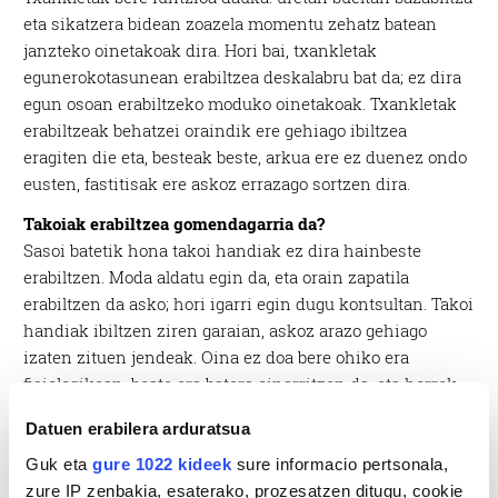
eta sikatzera bidean zoazela momentu zehatz batean
janzteko oinetakoak dira. Hori bai, txankletak
egunerokotasunean erabiltzea deskalabru bat da; ez dira
egun osoan erabiltzeko moduko oinetakoak. Txankletak
erabiltzeak behatzei oraindik ere gehiago ibiltzea
eragiten die eta, besteak beste, arkua ere ez duenez ondo
eusten, fastitisak ere askoz errazago sortzen dira.
Takoiak erabiltzea gomendagarria da?
Sasoi batetik hona takoi handiak ez dira hainbeste
erabiltzen. Moda aldatu egin da, eta orain zapatila
erabiltzen da asko; hori igarri egin dugu kontsultan. Takoi
handiak ibiltzen ziren garaian, askoz arazo gehiago
izaten zituen jendeak. Oina ez doa bere ohiko era
fisiologikoan, beste era batera oinarritzen da, eta horrek
arazoak sortzen ditu: gainkargak, kailuak, juanikoteak…
Datuen erabilera arduratsua
Zer iritzi daukazu herentziaz jasotako edo bigarren
Guk eta
gure 1022 kideek
sure informacio pertsonala,
eskuan erositako oinetakoei buruz?
zure IP zenbakia, esaterako, prozesatzen ditugu, cookie