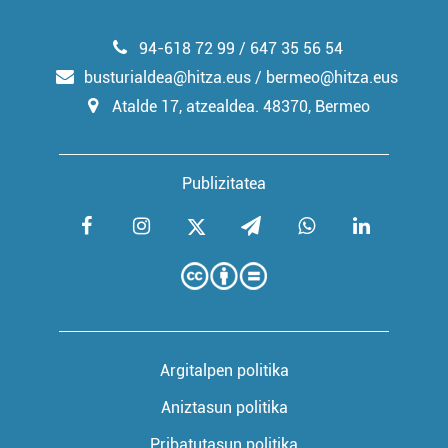
94-618 72 99 / 647 35 56 54
busturialdea@hitza.eus / bermeo@hitza.eus
Atalde 17, atzealdea. 48370, Bermeo
Publizitatea
Argitalpen politika
Aniztasun politika
Pribatutasun politika