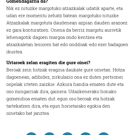
Gomendagarria da?
Webgune honek cookie propioak eta hirugarrenen cookie-
Nik ez nituzke margotuko atzazkalak udatik aparte, eta
fitxategiak erabiltzen ditu. Zure esperientzia eta
udan ere momentu zehatz batean margotuko nituzke.
zerbitzuak hobetzeko asmoz, cookie teknologiaz
Atzazkalak margotuta daudenean azpian dauden arazoez
baliatzen gara. Ohar hau onartuz gero, teknologia hori
ez gara konturatzen. Onena da berriz margotu aurretik
erabiltzeko baimen esplizitua ematen diguzu.
Gehiago
lehenagotik dagoen margoa ondo kentzea eta
irakurri
atzazkaletan lesioren bat edo onddoak-edo ezer badagoen
ikustea.
Urtaroek zelan eragiten die gure oinei?
Beroak zein hotzak eragina daukate gure oinetan. Hotza
dagoenean, adibidez, zirkulazio ona ez duten pertsonei
ospelak irteten zaizkie. Azkura handia ematen dute eta
oso mingarriak dira, gainera. Udazkenerako honako
gomendioa ematen dut: egun oso beroak eta hotzak
tartekatzen dira, eta egun horietarako egokia den
oinetako bat janztea.