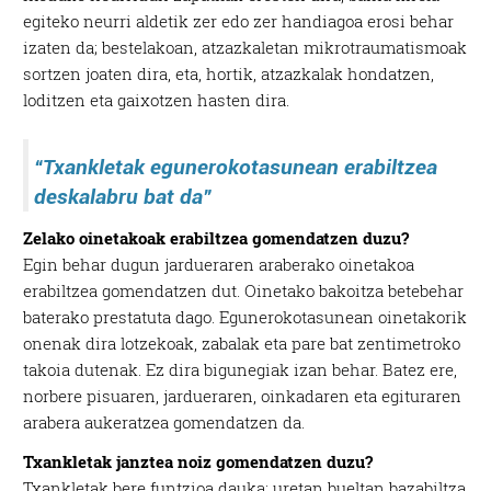
egiteko neurri aldetik zer edo zer handiagoa erosi behar
izaten da; bestelakoan, atzazkaletan mikrotraumatismoak
sortzen joaten dira, eta, hortik, atzazkalak hondatzen,
loditzen eta gaixotzen hasten dira.
“Txankletak egunerokotasunean erabiltzea
deskalabru bat da”
Zelako oinetakoak erabiltzea gomendatzen duzu?
Egin behar dugun jardueraren araberako oinetakoa
erabiltzea gomendatzen dut. Oinetako bakoitza betebehar
baterako prestatuta dago. Egunerokotasunean oinetakorik
onenak dira lotzekoak, zabalak eta pare bat zentimetroko
takoia dutenak. Ez dira bigunegiak izan behar. Batez ere,
norbere pisuaren, jardueraren, oinkadaren eta egituraren
arabera aukeratzea gomendatzen da.
Txankletak janztea noiz gomendatzen duzu?
Txankletak bere funtzioa dauka: uretan bueltan bazabiltza