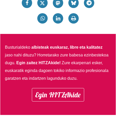
Busturialdeko
albisteak euskaraz, libre eta kalitatez
jaso nahi dituzu?
Horretarako zure babesa ezinbestekoa
dugu.
Egin zaitez HITZAkide!
Zure ekarpenari esker,
euskaratik eginda dagoen tokiko informazio profesionala
garatzen eta indartzen lagunduko duzu.
Egin HITZAkide