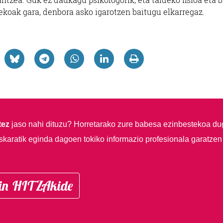
rekoak gara, denbora asko igarotzen baitugu elkarregaz.
tez
jaso nahi dituzu?
Horretarako zure babesa ezinbestekoa du
skaratik eginda dagoen tokiko informazio profesionala garatzen
in HITZAkide