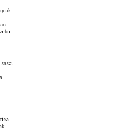
agoak
u
xan
tzeko
 sasoi
a.
ortea
ak