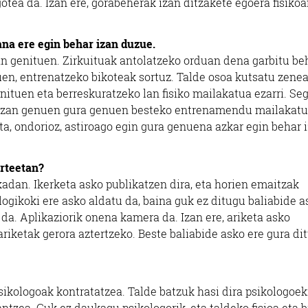
otea da. Izan ere, gorabeherak izan ditzakete egoera fisikoa
ana ere egin behar izan duzue.
n genituen. Zirkuituak antolatzeko orduan dena garbitu be
uen, entrenatzeko bikoteak sortuz. Talde osoa kutsatu zenea
nituen eta berreskuratzeko lan fisiko mailakatua ezarri. Se
in izan genuen gura genuen besteko entrenamendu mailakat
ta, ondorioz, astiroago egin gura genuena azkar egin behar 
urteetan?
adan. Ikerketa asko publikatzen dira, eta horien emaitzak
gikoki ere asko aldatu da, baina guk ez ditugu baliabide a
da. Aplikaziorik onena kamera da. Izan ere, ariketa asko
riketak gerora aztertzeko. Beste baliabide asko ere gura di
sikologoak kontratatzea. Talde batzuk hasi dira psikologoek
ntzea. Guk ez daukagu psikologorik, eta taldeko fisioa eta b