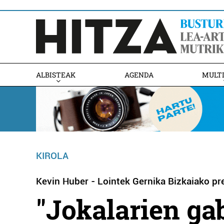
ALBISTEAK
AGENDA
MULT
KIROLA
Kevin Huber - Lointek Gernika Bizkaiako pre
"Jokalarien ga