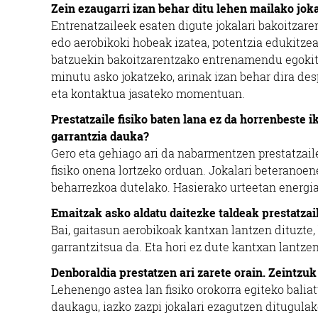
Zein ezaugarri izan behar ditu lehen mailako joka
Entrenatzaileek esaten digute jokalari bakoitzar
edo aerobikoki hobeak izatea, potentzia edukitze
batzuekin bakoitzarentzako entrenamendu egokitu
minutu asko jokatzeko, arinak izan behar dira de
eta kontaktua jasateko momentuan.
Prestatzaile fisiko baten lana ez da horrenbeste 
garrantzia dauka?
Gero eta gehiago ari da nabarmentzen prestatzaile 
fisiko onena lortzeko orduan. Jokalari beteranoene
beharrezkoa dutelako. Hasierako urteetan energia
Emaitzak asko aldatu daitezke taldeak prestatzaile
Bai, gaitasun aerobikoak kantxan lantzen dituzte, 
garrantzitsua da. Eta hori ez dute kantxan lantze
Denboraldia prestatzen ari zarete orain. Zeintzu
Lehenengo astea lan fisiko orokorra egiteko baliat
daukagu, iazko zazpi jokalari ezagutzen ditugulak