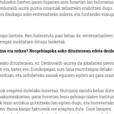
rtiduekin hasten garen bigarren aste honetan lan bolumena j
boraldi-aurre guztia oinarriak zehazteko erabiltzen dugu, 
rain daukagu asko entrenatzeko aukera, eta funtsezko ezauga
anpo lantzea. Beti bateratuta joan behar da: entrenatzaileen
lkarregaz moldatzen ditugu lanketak.
gina eta nekea? Norgehiagoka asko dituztenean edota denbo
 asko dituztenean, ez. Denboraldi-aurrea da jokalarien pres
n eta, batez ere, Eurokopagaz, nire lana murritzagoa delako.
orduan, eta ordubeteko saioak egunero egiten ari gara orain
ok eragiten dutelako horretan. Nutrizioa zaindu behar dute
akumezkoetan, garai horretan lesio gehiago izaten baitituz
 lesio arriskua gutxitzeko lan egiten dugu, eta horretarrak
en. Baina kanpo faktoreek ere eragiten dute. Gure lanaren