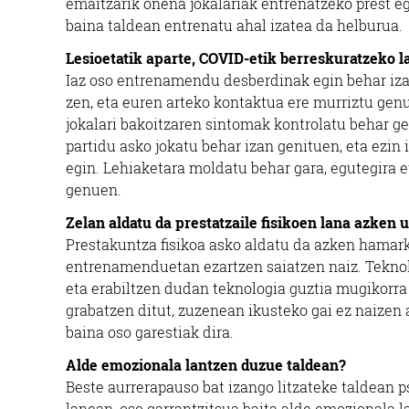
emaitzarik onena jokalariak entrenatzeko prest eg
baina taldean entrenatu ahal izatea da helburua.
Lesioetatik aparte, COVID-etik berreskuratzeko l
Iaz oso entrenamendu desberdinak egin behar iza
zen, eta euren arteko kontaktua ere murriztu gen
jokalari bakoitzaren sintomak kontrolatu behar ge
partidu asko jokatu behar izan genituen, eta ez
egin. Lehiaketara moldatu behar gara, egutegira e
genuen.
Zelan aldatu da prestatzaile fisikoen lana azken 
Prestakuntza fisikoa asko aldatu da azken hamark
entrenamenduetan ezartzen saiatzen naiz. Teknolo
eta erabiltzen dudan teknologia guztia mugikorra 
grabatzen ditut, zuzenean ikusteko gai ez naizen a
baina oso garestiak dira.
Alde emozionala lantzen duzue taldean?
Beste aurrerapauso bat izango litzateke taldean p
lanean, oso garrantzitsua baita alde emozionala la