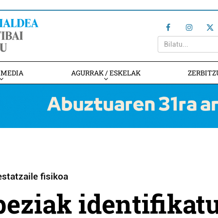
IMEDIA
AGURRAK / ESKELAK
ZERBITZ
statzaile fisikoa
beziak identifikat