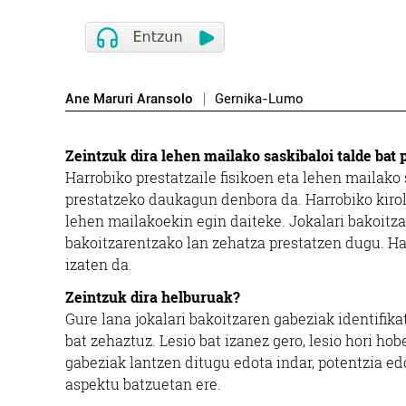
Ane Maruri Aransolo
Gernika-Lumo
Zeintzuk dira lehen mailako saskibaloi talde bat
Harrobiko prestatzaile fisikoen eta lehen mailako
prestatzeko daukagun denbora da. Harrobiko kirol
lehen mailakoekin egin daiteke. Jokalari bakoitzar
bakoitzarentzako lan zehatza prestatzen dugu. Ha
izaten da.
Zeintzuk dira helburuak?
Gure lana jokalari bakoitzaren gabeziak identifika
bat zehaztuz. Lesio bat izanez gero, lesio hori ho
gabeziak lantzen ditugu edota indar, potentzia ed
aspektu batzuetan ere.