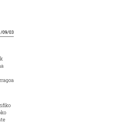
1
/
09
/
03
ak
na
rragoa
ifiko
oko
ste