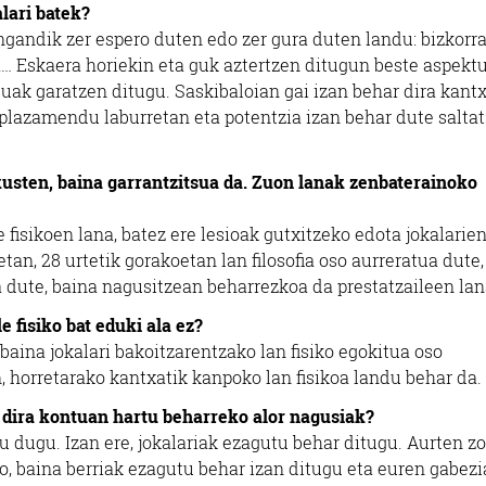
lari batek?
engandik zer espero duten edo zer gura duten landu: bizkorr
a… Eskaera horiekin eta guk aztertzen ditugun beste aspekt
ak garatzen ditugu. Saskibaloian gai izan behar dira kant
splazamendu laburretan eta potentzia izan behar dute salta
ikusten, baina garrantzitsua da. Zuon lanak zenbaterainoko
fisikoen lana, batez ere lesioak gutxitzeko edota jokalarien
tan, 28 urtetik gorakoetan lan filosofia oso aurreratua dute,
 dute, baina nagusitzean beharrezkoa da prestatzaileen lan
 fisiko bat eduki ala ez?
baina jokalari bakoitzarentzako lan fisiko egokitua oso
n, horretarako kantxatik kanpoko lan fisikoa landu behar da.
k dira kontuan hartu beharreko alor nagusiak?
u dugu. Izan ere, jokalariak ezagutu behar ditugu. Aurten z
o, baina berriak ezagutu behar izan ditugu eta euren gabezi