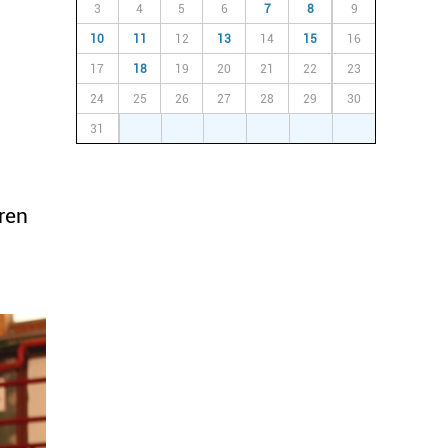
3
4
5
6
7
8
9
10
11
12
13
14
15
16
17
18
19
20
21
22
23
24
25
26
27
28
29
30
31
1
2
3
4
5
6
ren