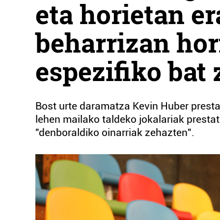
eta horietan e
beharrizan hor
espezifiko bat
Bost urte daramatza Kevin Huber prestat
lehen mailako taldeko jokalariak presta
"denboraldiko oinarriak zehazten".