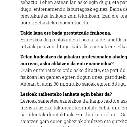
zehaztu. Lehen astean lan asko egin dugu, eta pa
dugu, entrenamendu laburragoak eginez. Baina den
prestakuntza fisikoan zein teknikoan. Izan ere, o
horiek zehazteko momentua da.
Talde lana ere bada prestatzaile fisikoena.
Ezinezkoa da prestakuntza fisikoa talde lanetik k
iritziak jasotzen ditugu, baita fisioarenak ere. E
Zelan kudeatzen da jokalari profesionalen ahale
aurrean, asko aldatzen da entrenamendua?
Orain entrenatzeko ordu asko dituzte, eta partidu
fisikoan lan gehien egiten dugun unea, partidueki
Astean bi aldiz 30 minutuko saioak egiten ditugu 
Lesioak saihesteko lanketa egin behar da?
Lesioak saihestea ezinezkoa da, kanpo faktore ask
menstruazioko faktoreak kontrolatu behar dira em
partiduetako kontaktuak ezin dira kontrolatu… Guk
saiatzen gara euren gabeziak ahultzen eta gutxitz