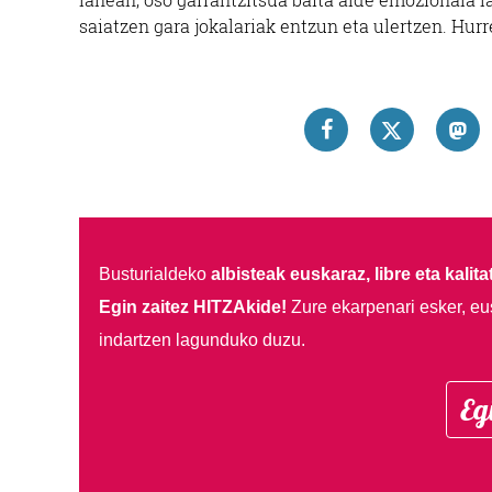
saiatzen gara jokalariak entzun eta ulertzen. Hur
Busturialdeko
albisteak euskaraz, libre eta kalita
Egin zaitez HITZAkide!
Zure ekarpenari esker, eu
indartzen lagunduko duzu.
Eg