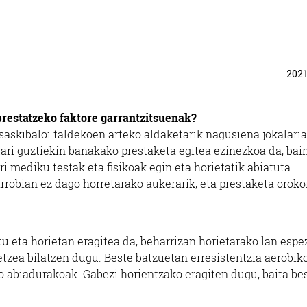
202
 prestatzeko faktore garrantzitsuenak?
 saskibaloi taldekoen arteko aldaketarik nagusiena jokalari
ari guztiekin banakako prestaketa egitea ezinezkoa da, bai
i mediku testak eta fisikoak egin eta horietatik abiatuta
rrobian ez dago horretarako aukerarik, eta prestaketa oroko
tu eta horietan eragitea da, beharrizan horietarako lan espez
betzea bilatzen dugu. Beste batzuetan erresistentzia aerobik
o abiadurakoak. Gabezi horientzako eragiten dugu, baita be