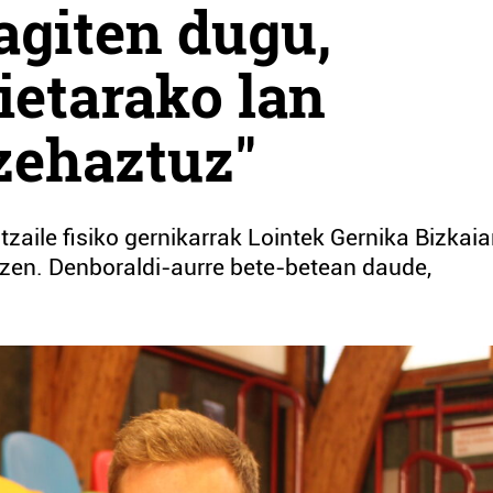
ragiten dugu,
ietarako lan
 zehaztuz"
zaile fisiko gernikarrak Lointek Gernika Bizkaia
tzen. Denboraldi-aurre bete-betean daude,