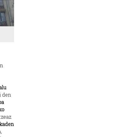
en
alu
i den
ba
ko
tzeaz
ekaden
,