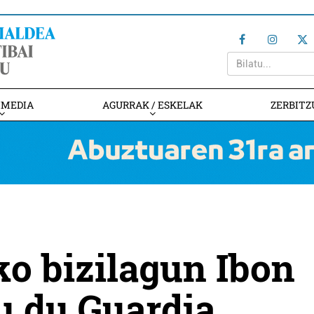
IMEDIA
AGURRAK / ESKELAK
ZERBITZ
o bizilagun Ibon
u du Guardia