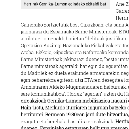
Ane Ze
Herrirak Gernika-Lumon egindako ekitaldi bat
Carre
Herrir
Gainerako zortzietatik bost Gipuzkoan, eta bana A
jakinarazi du Espainiako Barne Ministerioak. ETA
atxilotuei, omenaldi horietan “delituak justifikat
Operazioa Auzitegi Nazionaleko Fiskaltzak eta Ins
Araba, Bizkaia, Gipuzkoa eta Nafarroako komandan
Barne Ministerioak jakinarazi duenez, “beste uni
Barne ministroak agerraldi bat egin du eguerdian
du Madrilek ez duela erakunde armatuarekin nego
egin beharrekoa egiteari utzi ETAren desegitea lo
Amnistiaren Aldeko Mugimenduaren helburuak, egit
sare komunikatiboa”. Horrek “agerian” uzten du H
erreakzioak
Gernika-Lumon mobilizazioa iragarri 
Hain justu, Merkurio iturriaren inguruan batzeko 
herritarrei. Bermeon 19:30ean jarri dute hitzordua
ezagutu eta berehala hasi dira erreakzioak.
Herrir
duenez, Espainiako estatuaren helburua presoen