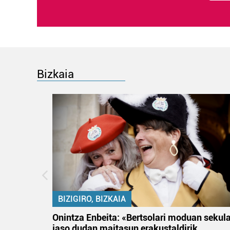
Bizkaia
BIZIGIRO, BIZKAIA
na
Onintza Enbeita: «Bertsolari moduan sekul
jaso dudan maitasun erakustaldirik