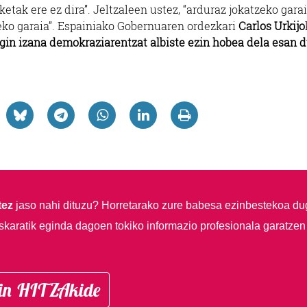
etak ere ez dira”. Jeltzaleen ustez, “arduraz jokatzeko garai
eko garaia”. Espainiako Gobernuaren ordezkari
Carlos Urkijo
gin izana demokraziarentzat albiste ezin hobea dela esan d
tez
jaso nahi dituzu?
Horretarako zure babesa ezinbestekoa du
skaratik eginda dagoen tokiko informazio profesionala garatzen
in HITZAkide