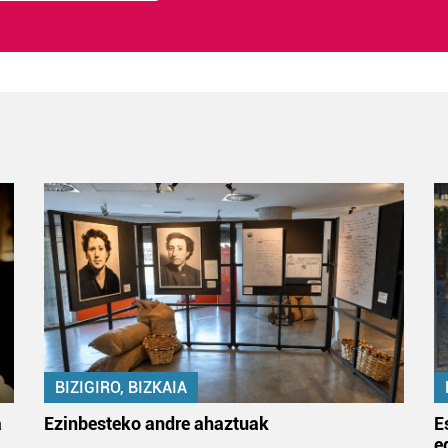
BIZIGIRO, BIZKAIA
a
Ezinbesteko andre ahaztuak
E
e