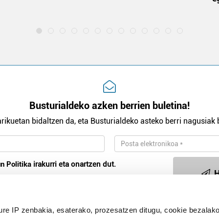
Busturialdeko azken berrien buletina!
rikuetan bidaltzen da, eta Busturialdeko asteko berri nagusiak b
n Politika
irakurri eta onartzen dut.
H
ure IP zenbakia, esaterako, prozesatzen ditugu, cookie bezalako
Publizitatea