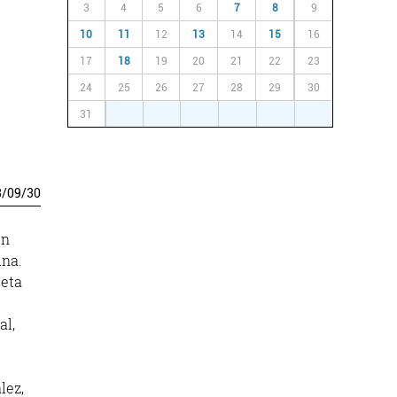
3
4
5
6
7
8
9
10
11
12
13
14
15
16
17
18
19
20
21
22
23
24
25
26
27
28
29
30
31
1
2
3
4
5
6
3
/
09
/
30
un
una.
 eta
al,
lez,