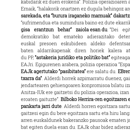
kabidarik ez duen erokeria”. Polizia operazioare
Ernaik, “halakorik onartzen ez dugula behingoz ar
sarekada, eta “burura iraganeko mamuak” dakart
“sufrimendua eta sumindura baino ez dute ekarri
gisa erantzun behar” zaiola esan du
. “Dei e
demokratiko bat emateko adierazitako deter
euskal presoen eskubideen aldeko defents
baten aldarrikapenak diren horiek kalera ate
du PP,
“astakeria juridiko eta politiko bat”
egiteagat
EAJri. Egigurenen arabera, polizia operazioa “Es
EAJk agertutako “pasibitatea”
ere salatu du.
EBren
txarra da”
. Alderdi horrek azpimarratu duenez, gain
jendartearen gehiengoaren konpromisoa bilatu iz
Anitza-IUk ere gaitzetsi du polizia operazioa, izan
eroaten gaituzte”.
Bilboko Herrira-ren egoitzaren
pankarta jarri dute
. Alderdi horren egoitzara sart
gaitzesi egin du bere egoitzara sartu eta hiru lan
arren euskaldunek bakeranzko pausoak ematen jar
bat egiten duela esan du. EAJk ohar bidez adier