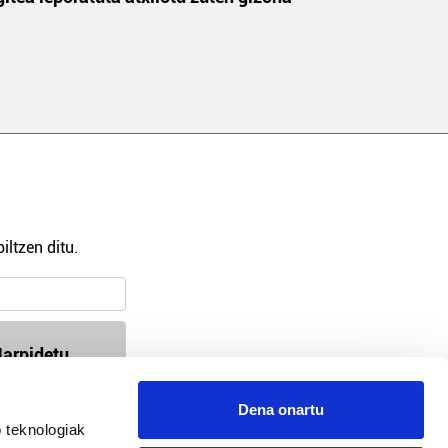
iltzen ditu.
arpidetu
Dena onartu
 teknologiak
94-618 72 99 / 647 35 56 54