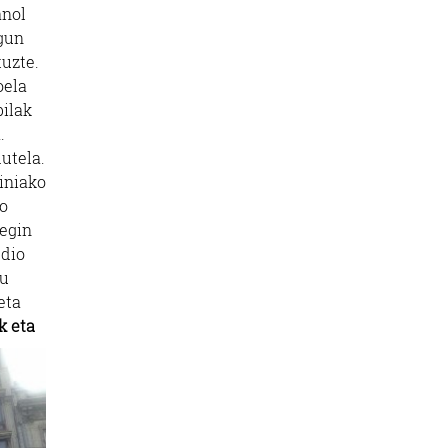
anol
agun
tuzte.
oela
bilak
.
utela.
iniako
ko
 egin
 dio
tu
eta
k eta