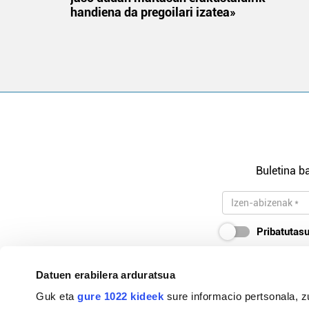
handiena da pregoilari izatea»
Buletina ba
Pribatutasu
Datuen erabilera arduratsua
Guk eta
gure 1022 kideek
sure informacio pertsonala, z