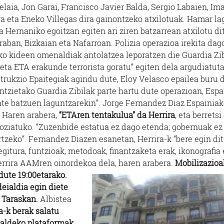
laia, Jon Garai, Francisco Javier Balda, Sergio Labaien, Im
ra eta Eneko Villegas dira gainontzeko atxilotuak. Hamar l
a Hernaniko egoitzan egiten ari ziren batzarrean atxilotu di
raban, Bizkaian eta Nafarroan. Polizia operazioa irekita dag
ko kideen omenaldiak antolatzea leporatzen die Guardia Zi
u eta ETA erakunde terrorista goratu” egiten dela argudiatuta
trukzio Epaitegiak agindu dute, Eloy Velasco epailea buru d
tzietako Guardia Zibilak parte hartu dute operazioan, Espa
tate batzuen laguntzarekin”. Jorge Fernandez Diaz Espainia
. Haren arabera,
“ETAren tentakulua” da Herrira
, eta berretsi
ziatuko. “Zuzenbide estatua ez dago etenda; gobernuak ez
rtzeko”. Fernandez Diazen esanetan, Herrira-k “bere egin di
ura, funtzioak, metodoak, finantzaketa erak, ikonografia 
errira AAMren oinordekoa dela, haren arabera.
Mobilizazioa
dute 19:00etarako.
deialdia egin diete
, Taraskan.
Albistea
a-k berak salatu
 aldeko plataformak