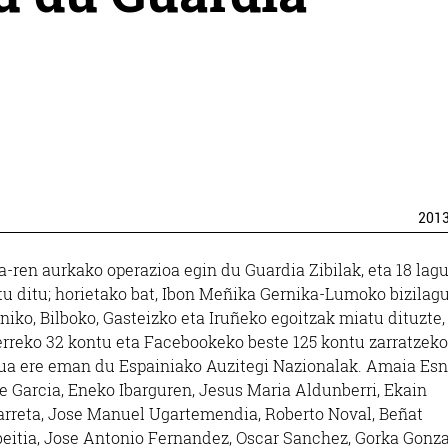
201
a-ren aurkako operazioa egin du Guardia Zibilak, eta 18 lag
tu ditu; horietako bat, Ibon Meñika Gernika-Lumoko bizilag
iko, Bilboko, Gasteizko eta Iruñeko egoitzak miatu dituzte,
erreko 32 kontu eta Facebookeko beste 125 kontu zarratzeko
ua ere eman du Espainiako Auzitegi Nazionalak. Amaia Esn
e Garcia, Eneko Ibarguren, Jesus Maria Aldunberri, Ekain
arreta, Jose Manuel Ugartemendia, Roberto Noval, Beñat
beitia, Jose Antonio Fernandez, Oscar Sanchez, Gorka Gonza