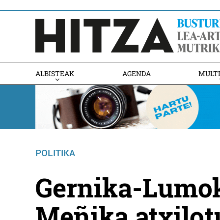
ALBISTEAK
AGENDA
MULT
POLITIKA
Gernika-Lumok
Meñika atxilot