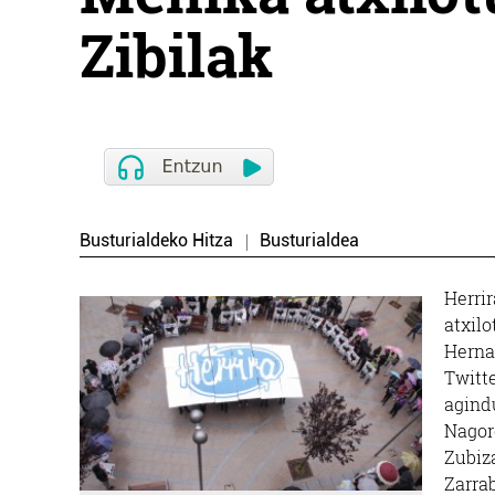
Zibilak
Busturialdeko Hitza
Busturialdea
Herrir
atxilo
Hernan
Twitt
agind
Nagor
Zubiz
Zarra