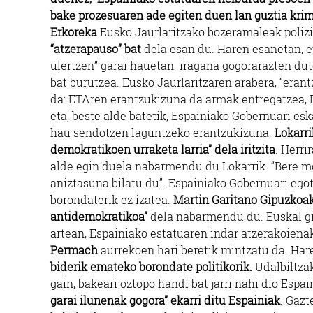
bake prozesuaren ade egiten duen lan guztia krim
Erkoreka
Eusko Jaurlaritzako bozeramaleak polizi
“atzerapauso” bat
dela esan du. Haren esanetan, e
ulertzen” garai hauetan iragana gogorarazten dut
bat burutzea. Eusko Jaurlaritzaren arabera, “erant
da: ETAren erantzukizuna da armak entregatzea, 
eta, beste alde batetik, Espainiako Gobernuari esk
hau sendotzen laguntzeko erantzukizuna.
Lokarri
demokratikoen urraketa larria” dela iritzita
. Herri
alde egin duela nabarmendu du Lokarrik. “Bere mob
aniztasuna bilatu du”. Espainiako Gobernuari egot
borondaterik ez izatea.
Martin Garitano Gipuzkoa
antidemokratikoa”
dela nabarmendu du. Euskal gi
artean, Espainiako estatuaren indar atzerakoienak
Permach
aurrekoen hari beretik mintzatu da. Har
biderik emateko borondate politikorik.
Udalbiltza
gain, bakeari oztopo handi bat jarri nahi dio Esp
garai ilunenak gogora” ekarri ditu Espainiak
. Gazt