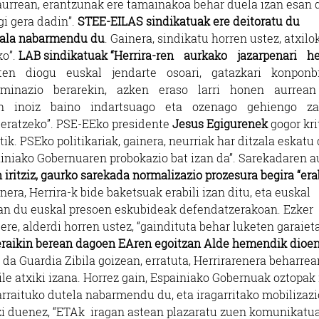
n aurrean, erantzunak ere tamainakoa behar duela izan esan 
gi gera dadin”.
STEE-EILAS sindikatuak ere deitoratu du
zala nabarmendu du
. Gainera, sindikatu horren ustez, atxilo
ko”.
LAB sindikatuak “Herrira-ren aurkako jazarpenari h
giten diogu euskal jendarte osoari, gatazkari konpon
minazio berarekin, azken eraso larri honen aurrean
an inoiz baino indartsuago eta ozenago gehiengo z
ratzeko”. PSE-EEko presidente
Jesus Egigurenek
gogor kri
ik. PSEko politikariak, gainera, neurriak har ditzala eskatu 
painiako Gobernuaren probokazio bat izan da”. Sarekadaren a
 iritziz, gaurko sarekada normalizazio prozesura begira “era
era, Herrira-k bide baketsuak erabili izan ditu, eta euskal
an du euskal presoen eskubideak defendatzerakoan. Ezker
 ere, alderdi horren ustez, “gaindituta behar luketen garaiet
 eraikin berean dagoen EAren egoitzan Alde hemendik dioe
u da Guardia Zibila goizean, erratuta, Herrirarenera beharre
gile atxiki izana. Horrez gain, Espainiako Gobernuak oztopak 
raituko dutela nabarmendu du, eta iragarritako mobilizaz
azi duenez, “ETAk iragan astean plazaratu zuen komunikatu