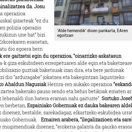
inalizatzea da.
Josu
a operazioa
uskal gizarteak “ez du
en polizia operazio
‘Alde hemendik’ dioen pankarta, EAren
zukizun une bat” bizi
egoitzan
Erkorekaren esanetan,
atu dio egoera berri
k ere gaitzetsi egin du operazioa, “oinarrizko askatasun
ra-k giza eskubideen errespetuaren alde egin eta baketzear
ilizazio guztiak baketsuak izan dira, eta bere jardunak
zi dio “arduragabe” jokatzea eta bakegintzan laguntzeko
ko Ahaldun Nagusiak
Herrira-ren aukako operazioa
“eskand
zartea bakerako pauso sendo eta behin betikoak ematen ar
 lehenaldi ilun batera eraman nahi gaituzte”.
Sortuko Jose
en berbetan,
Espainiako Gobernuak ez dauka bakearen alde
k dioenez, bestalde, sarekadagaz, elkartzeko eskubidea urra
ainiako Gobernuak.
Ernairen arabera, “ilegalizazioen eta sar
e mugimenduak dioenez, “erokeria galanta da gaurko erasoa