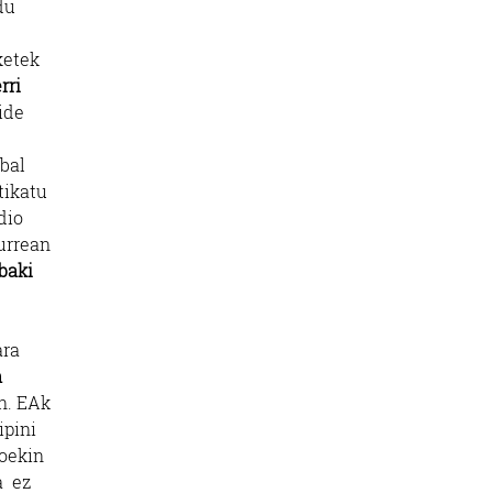
du
ketek
erri
bide
abal
tikatu
dio
urrean
baki
ara
n
an. EAk
ipini
ioekin
a ez