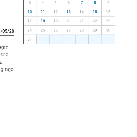
3
4
5
6
7
8
9
10
11
12
13
14
15
16
17
18
19
20
21
22
23
24
25
26
27
28
29
30
3
/
05
/
28
31
1
2
3
4
5
6
egin
uzoz
,
egingo