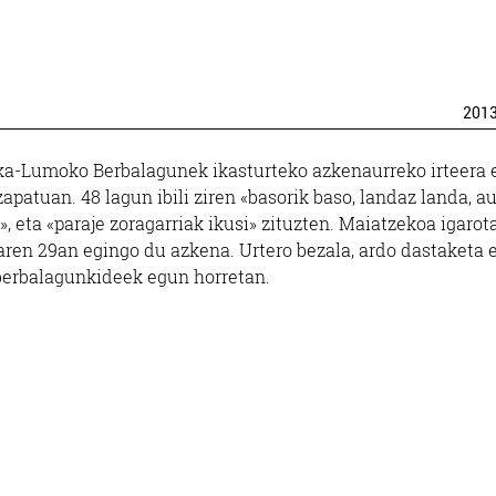
201
ka-Lumoko Berbalagunek ikasturteko azkenaurreko irteera 
apatuan. 48 lagun ibili ziren «basorik baso, landaz landa, a
, eta «paraje zoragarriak ikusi» zituzten. Maiatzekoa igarota
aren 29an egingo du azkena. Urtero bezala, ardo dastaketa 
berbalagunkideek egun horretan.