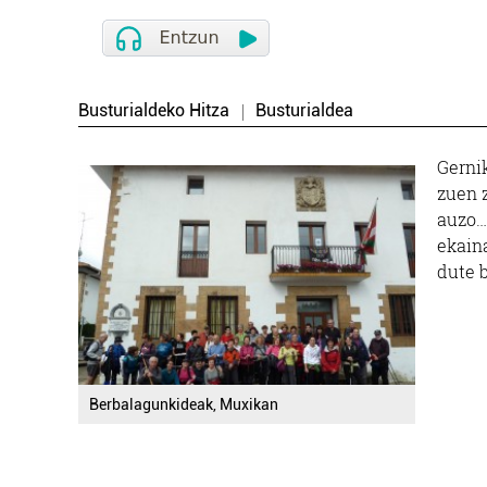
Busturialdeko Hitza
Busturialdea
Gerni
zuen z
auzo…»
ekain
dute 
Berbalagunkideak, Muxikan