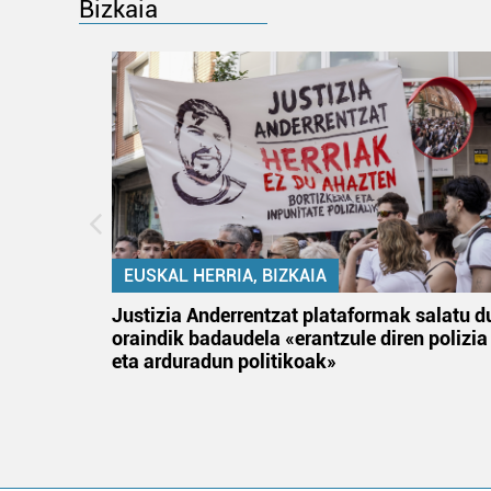
Bizkaia
EUSKAL HERRIA, BIZKAIA
an
Justizia Anderrentzat plataformak salatu d
oraindik badaudela «erantzule diren polizia
eta arduradun politikoak»