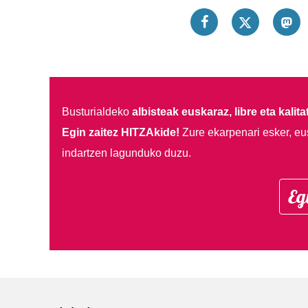
Busturialdeko
albisteak euskaraz, libre eta kalita
Egin zaitez HITZAkide!
Zure ekarpenari esker, eu
indartzen lagunduko duzu.
Eg