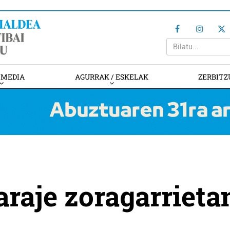
IMEDIA
AGURRAK / ESKELAK
ZERBITZ
araje zoragarrieta