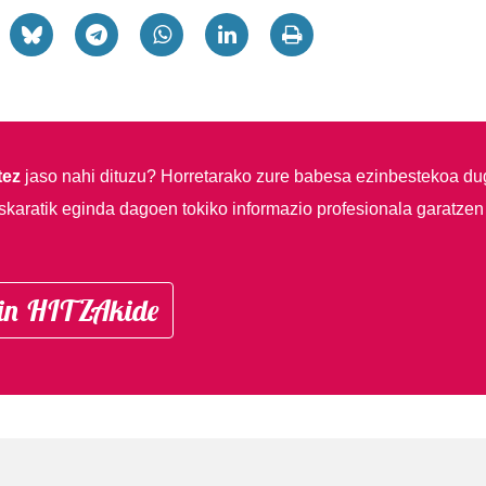
tez
jaso nahi dituzu?
Horretarako zure babesa ezinbestekoa du
skaratik eginda dagoen tokiko informazio profesionala garatzen
in HITZAkide