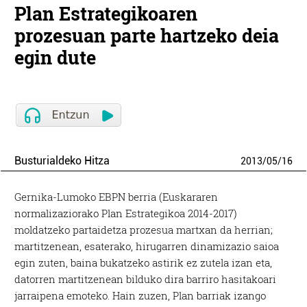
Plan Estrategikoaren
prozesuan parte hartzeko deia
egin dute
Busturialdeko Hitza
2013
/
05
/
16
Gernika-Lumoko EBPN berria (Euskararen
normalizaziorako Plan Estrategikoa 2014-2017)
moldatzeko partaidetza prozesua martxan da herrian;
martitzenean, esaterako, hirugarren dinamizazio saioa
egin zuten, baina bukatzeko astirik ez zutela izan eta,
datorren martitzenean bilduko dira barriro hasitakoari
jarraipena emoteko. Hain zuzen, Plan barriak izango