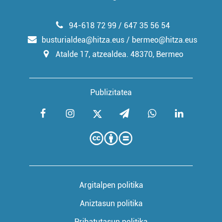
94-618 72 99 / 647 35 56 54
busturialdea@hitza.eus / bermeo@hitza.eus
Atalde 17, atzealdea. 48370, Bermeo
Publizitatea
Argitalpen politika
Aniztasun politika
Pribatutasun politika