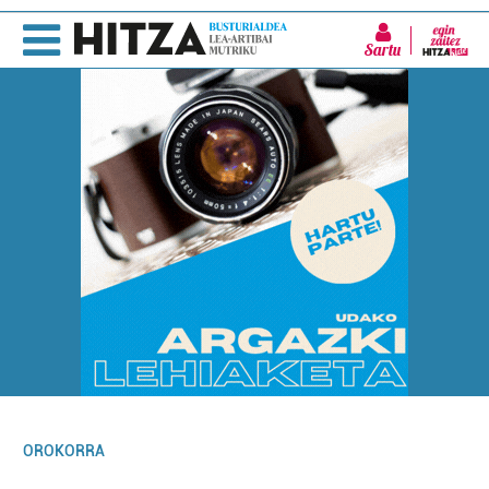
Sartu
OROKORRA