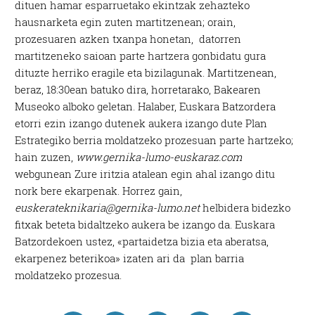
dituen hamar esparruetako ekintzak zehazteko
hausnarketa egin zuten martitzenean; orain,
prozesuaren azken txanpa honetan, datorren
martitzeneko saioan parte hartzera gonbidatu gura
dituzte herriko eragile eta bizilagunak. Martitzenean,
beraz, 18:30ean batuko dira, horretarako, Bakearen
Museoko alboko geletan. Halaber, Euskara Batzordera
etorri ezin izango dutenek aukera izango dute Plan
Estrategiko berria moldatzeko prozesuan parte hartzeko;
hain zuzen,
www.gernika-lumo-euskaraz.com
webgunean Zure iritzia atalean egin ahal izango ditu
nork bere ekarpenak. Horrez gain,
euskerateknikaria@gernika-lumo.net
helbidera bidezko
fitxak beteta bidaltzeko aukera be izango da. Euskara
Batzordekoen ustez, «partaidetza bizia eta aberatsa,
ekarpenez beterikoa» izaten ari da plan barria
moldatzeko prozesua.