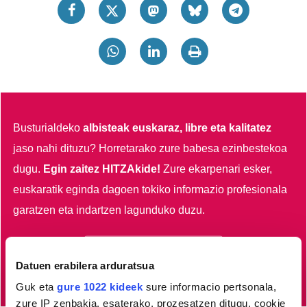
Busturialdeko
albisteak euskaraz, libre eta kalitatez
jaso nahi dituzu?
Horretarako zure babesa ezinbestekoa
dugu.
Egin zaitez HITZAkide!
Zure ekarpenari esker,
euskaratik eginda dagoen tokiko informazio profesionala
garatzen eta indartzen lagunduko duzu.
Egin HITZAkide
Datuen erabilera arduratsua
Guk eta
gure 1022 kideek
sure informacio pertsonala,
zure IP zenbakia, esaterako, prozesatzen ditugu, cookie