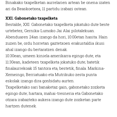
Binakako txapelketan aurrelarien artean be onena izaten
ari da Beaskoetxea, 11 partidu irabazi ostean.
XXI. Gabonetako txapelketa
Bestalde, XXI. Gabonetako txapelketa jokatuko dute beste
urtebetez, Gernika-Lumoko Jai Alai pilotalekuan.
Abenduaren 24an izango da hori, 10:00etan hasita. Hain
zuzen be, ordu horretan gaztetxoen erakustaldia ikusi
ahal izango du bertaratzen denak.
10:30ean, umeen kiniela amerikarra egingo dute, eta
11:30ean, kadeteen txapelketa jokatuko dute; batetik
finalaurrekoak 15 tantora eta, bestetik, finala. Markina-
Xemeingo, Berriatuako eta Mutrikuko zesta punta
eskolak izango dira gonbidatu aurten.
Txapelketako sari banaketaz gain, gabonetako zozketa
egingo dute; hartara, mahai-tresneria eta Gabonetako
otzara irabazteko aukera izango dute zozketan parte
hartzen dutenek.