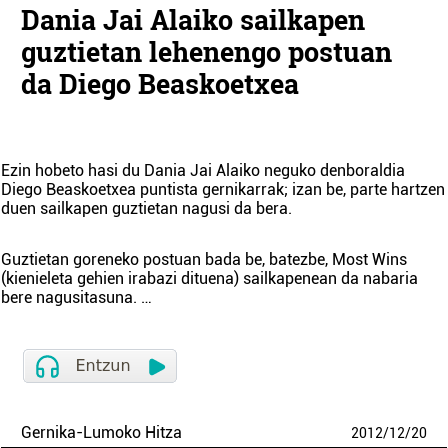
Dania Jai Alaiko sailkapen
guztietan lehenengo postuan
da Diego Beaskoetxea
Ezin hobeto hasi du Dania Jai Alaiko neguko denboraldia
Diego Beaskoetxea puntista gernikarrak; izan be, parte hartzen
duen sailkapen guztietan nagusi da bera.
Guztietan goreneko postuan bada be, batezbe, Most Wins
(kienieleta gehien irabazi dituena) sailkapenean da nabaria
bere nagusitasuna. …
Gernika-Lumoko Hitza
2012
/
12
/
20