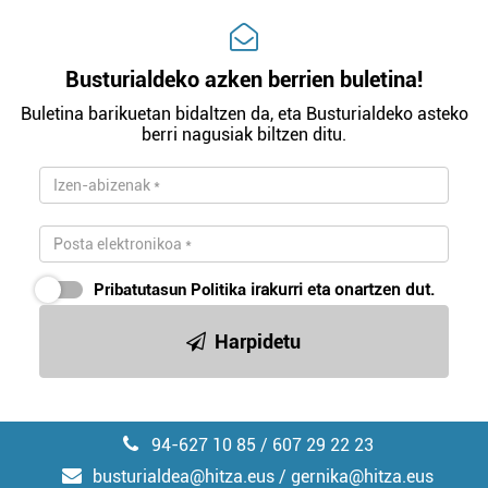
Busturialdeko azken berrien buletina!
Buletina barikuetan bidaltzen da, eta Busturialdeko asteko
berri nagusiak biltzen ditu.
Pribatutasun Politika
irakurri eta onartzen dut.
Harpidetu
94-627 10 85 / 607 29 22 23
busturialdea@hitza.eus / gernika@hitza.eus