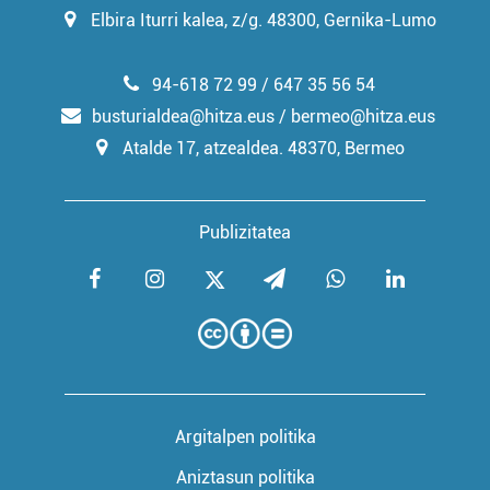
Elbira Iturri kalea, z/g. 48300, Gernika-Lumo
94-618 72 99 / 647 35 56 54
busturialdea@hitza.eus / bermeo@hitza.eus
Atalde 17, atzealdea. 48370, Bermeo
Publizitatea
Argitalpen politika
Aniztasun politika