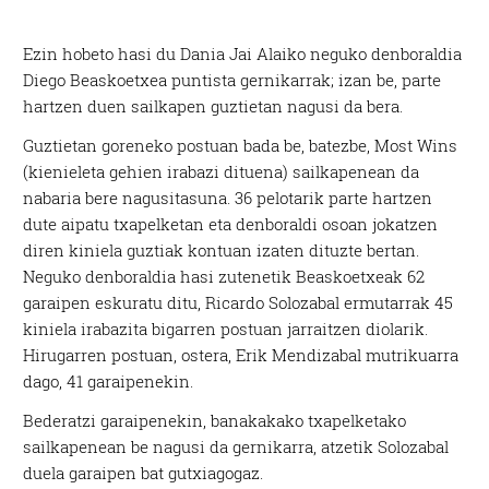
Ezin hobeto hasi du Dania Jai Alaiko neguko denboraldia
Diego Beaskoetxea puntista gernikarrak; izan be, parte
hartzen duen sailkapen guztietan nagusi da bera.
Guztietan goreneko postuan bada be, batezbe, Most Wins
(kienieleta gehien irabazi dituena) sailkapenean da
nabaria bere nagusitasuna. 36 pelotarik parte hartzen
dute aipatu txapelketan eta denboraldi osoan jokatzen
diren kiniela guztiak kontuan izaten dituzte bertan.
Neguko denboraldia hasi zutenetik Beaskoetxeak 62
garaipen eskuratu ditu, Ricardo Solozabal ermutarrak 45
kiniela irabazita bigarren postuan jarraitzen diolarik.
Hirugarren postuan, ostera, Erik Mendizabal mutrikuarra
dago, 41 garaipenekin.
Bederatzi garaipenekin, banakakako txapelketako
sailkapenean be nagusi da gernikarra, atzetik Solozabal
duela garaipen bat gutxiagogaz.