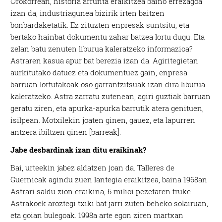
Orokorrean, historia arrunta eraikitzea baino errezagoa
izan da, industriagunea bizirik irten baitzen
bonbardaketatik. Ez zituzten enpresak suntsitu, eta
bertako hainbat dokumentu zahar batzea lortu dugu. Eta
zelan batu zenuten liburua kaleratzeko informazioa?
Astraren kasua apur bat berezia izan da. Agiritegietan
aurkitutako datuez eta dokumentuez gain, enpresa
barruan lortutakoak oso garrantzitsuak izan dira liburua
kaleratzeko. Astra zarratu zutenean, agiri guztiak barruan
geratu ziren, eta apurka-apurka barrutik atera genituen,
isilpean. Motxilekin joaten ginen, gauez, eta lapurren
antzera ibiltzen ginen [barreak].
Jabe desbardinak izan ditu eraikinak?
Bai, urteekin jabez aldatzen joan da. Talleres de
Guernicak agindu zuen lantegia eraikitzea, baina 1968an
Astrari saldu zion eraikina, 6 milioi pezetaren truke.
Astrakoek aroztegi txiki bat jarri zuten beheko solairuan,
eta goian bulegoak. 1998a arte egon ziren martxan