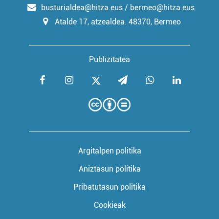
busturialdea@hitza.eus / bermeo@hitza.eus
Atalde 17, atzealdea. 48370, Bermeo
Publizitatea
Argitalpen politika
Aniztasun politika
Pribatutasun politika
Cookieak