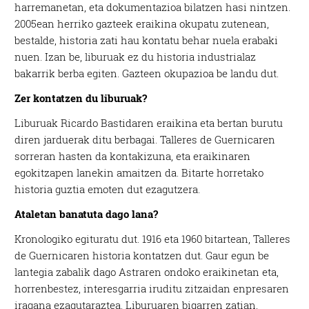
harremanetan, eta dokumentazioa bilatzen hasi nintzen.
2005ean herriko gazteek eraikina okupatu zutenean,
bestalde, historia zati hau kontatu behar nuela erabaki
nuen. Izan be, liburuak ez du historia industrialaz
bakarrik berba egiten. Gazteen okupazioa be landu dut.
Zer kontatzen du liburuak?
Liburuak Ricardo Bastidaren eraikina eta bertan burutu
diren jarduerak ditu berbagai. Talleres de Guernicaren
sorreran hasten da kontakizuna, eta eraikinaren
egokitzapen lanekin amaitzen da. Bitarte horretako
historia guztia emoten dut ezagutzera.
Ataletan banatuta dago lana?
Kronologiko egituratu dut. 1916 eta 1960 bitartean, Talleres
de Guernicaren historia kontatzen dut. Gaur egun be
lantegia zabalik dago Astraren ondoko eraikinetan eta,
horrenbestez, interesgarria iruditu zitzaidan enpresaren
iragana ezagutaraztea. Liburuaren bigarren zatian,