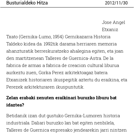
Busturialdeko Hitza
2012
/
11
/
30
Jose Angel
Etxaniz
Txato (Gernika-Lumo, 1954) Gernikazarra Historia
Taldeko kidea da. 1992tik darama herriaren memoria
ahanzturatik berreskuratzeko ahalegina egiten, eta joan
den martitzenean Talleres de Guernica-Astra. De la
fabrica de armas a fabrica de creacion cultural liburua
aurkeztu zuen, Gorka Perez arkitektoagaz batera.
Etxanizek historiaren ikuspegitik aztertu du eraikina, eta
Perezek arkitekturaren ikuspuntutik.
Zelan erabaki zenuten eraikinari buruzko liburu bat
idaztea?
Betidanik izan dut gustuko Gernika-Lumoren historia
industriala. Daliari buruzko lan bat egiten nenbilela,
Talleres de Guernica enpresako jendearekin jarri nintzen