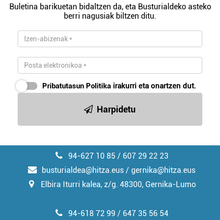
Buletina barikuetan bidaltzen da, eta Busturialdeko asteko
berri nagusiak biltzen ditu.
Pribatutasun Politika
irakurri eta onartzen dut.
Harpidetu
94-627 10 85 / 607 29 22 23
busturialdea@hitza.eus / gernika@hitza.eus
Elbira Iturri kalea, z/g. 48300, Gernika-Lumo
94-618 72 99 / 647 35 56 54