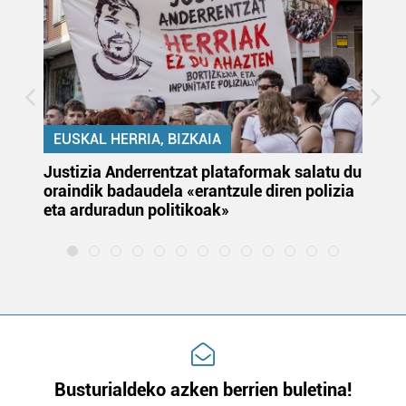
EUSKAL HERRIA, BIZKAIA
Justizia Anderrentzat plataformak salatu du
Eu
oraindik badaudela «erantzule diren polizia
‘E
eta arduradun politikoak»
Busturialdeko azken berrien buletina!