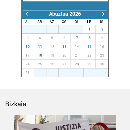
Abuztua 2026
AL.
AR.
AZ.
OG.
OL.
LR.
IG.
27
28
29
30
31
1
2
3
4
5
6
7
8
9
10
11
12
13
14
15
16
17
18
19
20
21
22
23
24
25
26
27
28
29
30
31
1
2
3
4
5
6
Bizkaia