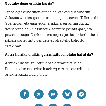
Gustuko duzu eraikin barria?
Sinbologia asko duen gunea da, eta oso gustuko dut.
Galazota zeuden gas bonbak be egin zituzten Talleres de
Guernican, eta gaur egun eraikinaren arima guztiz
desbardina da. Suntsitzetik sortzera pasatu gara, eta
pozarren nago. Etorkizunera begira jarrita, ankerkeriaren
jokoan parte hartu genuela ez ahazteko balio du
eraikinak.
Astra herriko eraikin garrantzitsuenetako bat al da?
Arkitektura ikuspuntutik oso garrantzitsua da.
Prestigiodun arkitekto batek egin zuen, eta adituek
eraikin bakarra dela diote.