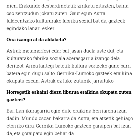
fitxategiak erabiltzen ditu. Zure esperientzia eta
nien. Erakunde desbardinetatik zirikatu zituzten, baina
zerbitzuak hobetzeko asmoz, cookie teknologiaz
oso zentzudun jokatu zuten. Gaur egun Astra
baliatzen gara. Ohar hau onartuz gero, teknologia hori
taldeentzako kulturarako fabrika sozial bat da, gazteek
erabiltzeko baimen esplizitua ematen diguzu.
Gehiago
egindako lanari esker.
irakurri
Ona izango al da aldaketa?
Astrak metamorfosi edar bat jasan duela uste dut, eta
kulturarako fabrika soziala aberasgarria izango dela
deritzot. Arma lantegi batetik kultura sortzeko gune barri
batera egin dugu salto. Gernika-Lumoko gazteek eraikina
okupatu ezean, Astrak ez luke zutunik jarraituko.
Horregatik eskaini diezu liburua eraikina okupatu zuten
gazteei?
Bai. Lan ikaragarria egin dute eraikina herriarena izan
dadin. Mundu osoan bakarra da Astra, eta atzetik gehiago
etorriko dira. Gernika-Lumoko gazteen garaipen bat izan
da, eta goraipatu egin behar da.