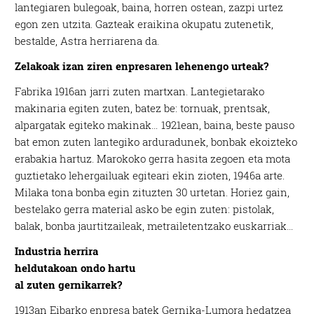
lantegiaren bulegoak, baina, horren ostean, zazpi urtez
egon zen utzita. Gazteak eraikina okupatu zutenetik,
bestalde, Astra herriarena da.
Zelakoak izan ziren enpresaren lehenengo urteak?
Fabrika 1916an jarri zuten martxan. Lantegietarako
makinaria egiten zuten, batez be: tornuak, prentsak,
alpargatak egiteko makinak… 1921ean, baina, beste pauso
bat emon zuten lantegiko arduradunek, bonbak ekoizteko
erabakia hartuz. Marokoko gerra hasita zegoen eta mota
guztietako lehergailuak egiteari ekin zioten, 1946a arte.
Milaka tona bonba egin zituzten 30 urtetan. Horiez gain,
bestelako gerra material asko be egin zuten: pistolak,
balak, bonba jaurtitzaileak, metrailetentzako euskarriak…
Industria herrira
heldutakoan ondo hartu
al zuten gernikarrek?
1913an Eibarko enpresa batek Gernika-Lumora hedatzea