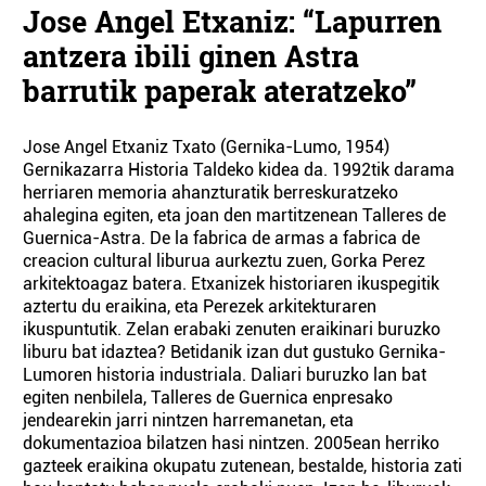
Jose Angel Etxaniz: “Lapurren
antzera ibili ginen Astra
barrutik paperak ateratzeko”
Jose Angel Etxaniz Txato (Gernika-Lumo, 1954)
Gernikazarra Historia Taldeko kidea da. 1992tik darama
herriaren memoria ahanzturatik berreskuratzeko
ahalegina egiten, eta joan den martitzenean Talleres de
Guernica-Astra. De la fabrica de armas a fabrica de
creacion cultural liburua aurkeztu zuen, Gorka Perez
arkitektoagaz batera. Etxanizek historiaren ikuspegitik
aztertu du eraikina, eta Perezek arkitekturaren
ikuspuntutik. Zelan erabaki zenuten eraikinari buruzko
liburu bat idaztea? Betidanik izan dut gustuko Gernika-
Lumoren historia industriala. Daliari buruzko lan bat
egiten nenbilela, Talleres de Guernica enpresako
jendearekin jarri nintzen harremanetan, eta
dokumentazioa bilatzen hasi nintzen. 2005ean herriko
gazteek eraikina okupatu zutenean, bestalde, historia zati