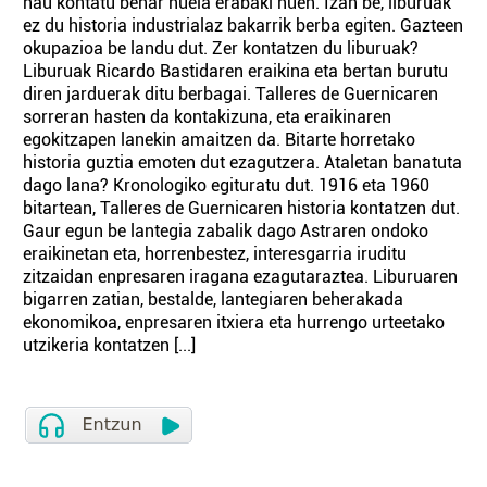
hau kontatu behar nuela erabaki nuen. Izan be, liburuak
ez du historia industrialaz bakarrik berba egiten. Gazteen
okupazioa be landu dut. Zer kontatzen du liburuak?
Liburuak Ricardo Bastidaren eraikina eta bertan burutu
diren jarduerak ditu berbagai. Talleres de Guernicaren
sorreran hasten da kontakizuna, eta eraikinaren
egokitzapen lanekin amaitzen da. Bitarte horretako
historia guztia emoten dut ezagutzera. Ataletan banatuta
dago lana? Kronologiko egituratu dut. 1916 eta 1960
bitartean, Talleres de Guernicaren historia kontatzen dut.
Gaur egun be lantegia zabalik dago Astraren ondoko
eraikinetan eta, horrenbestez, interesgarria iruditu
zitzaidan enpresaren iragana ezagutaraztea. Liburuaren
bigarren zatian, bestalde, lantegiaren beherakada
ekonomikoa, enpresaren itxiera eta hurrengo urteetako
utzikeria kontatzen [...]