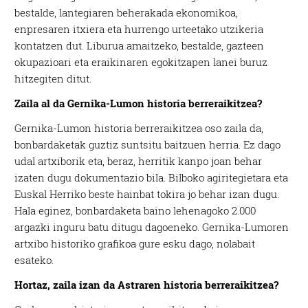
bestalde, lantegiaren beherakada ekonomikoa,
enpresaren itxiera eta hurrengo urteetako utzikeria
kontatzen dut. Liburua amaitzeko, bestalde, gazteen
okupazioari eta eraikinaren egokitzapen lanei buruz
hitzegiten ditut.
Zaila al da Gernika-Lumon historia berreraikitzea?
Gernika-Lumon historia berreraikitzea oso zaila da,
bonbardaketak guztiz suntsitu baitzuen herria. Ez dago
udal artxiborik eta, beraz, herritik kanpo joan behar
izaten dugu dokumentazio bila. Bilboko agiritegietara eta
Euskal Herriko beste hainbat tokira jo behar izan dugu.
Hala eginez, bonbardaketa baino lehenagoko 2.000
argazki inguru batu ditugu dagoeneko. Gernika-Lumoren
artxibo historiko grafikoa gure esku dago, nolabait
esateko.
Hortaz, zaila izan da Astraren historia berreraikitzea?