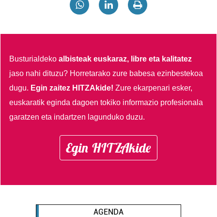
Busturialdeko
albisteak euskaraz, libre eta kalitatez
jaso nahi dituzu?
Horretarako zure babesa ezinbestekoa
dugu.
Egin zaitez HITZAkide!
Zure ekarpenari esker,
euskaratik eginda dagoen tokiko informazio profesionala
garatzen eta indartzen lagunduko duzu.
Egin HITZAkide
AGENDA