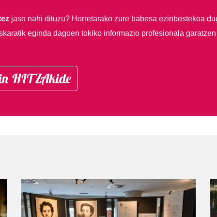
tez
jaso nahi dituzu?
Horretarako zure babesa ezinbestekoa du
skaratik eginda dagoen tokiko informazio profesionala garatzen
in HITZAkide