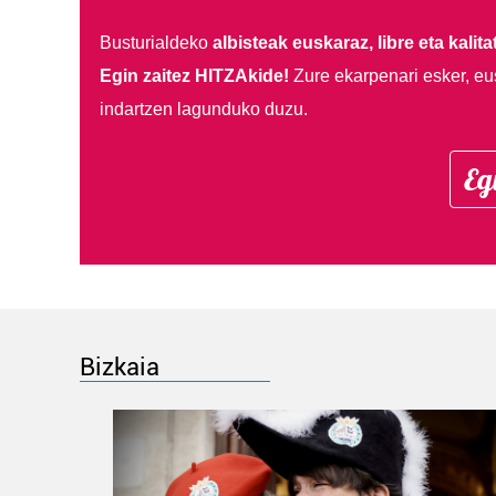
Busturialdeko
albisteak euskaraz, libre eta kalita
Egin zaitez HITZAkide!
Zure ekarpenari esker, eu
indartzen lagunduko duzu.
Eg
Bizkaia