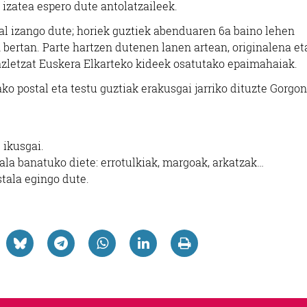
 izatea espero dute antolatzaileek.
al izango dute; horiek guztiek abenduaren 6a baino lehen
 bertan. Parte hartzen dutenen lanen artean, originalena et
azletzat Euskera Elkarteko kideek osatutako epaimahaiak.
o postal eta testu guztiak erakusgai jarriko dituzte Gorgon
 ikusgai.
ala banatuko diete: errotulkiak, margoak, arkatzak…
tala egingo dute.