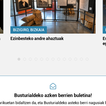
BIZIGIRO, BIZKAIA
a
Ezinbesteko andre ahaztuak
E
e
Busturialdeko azken berrien buletina!
rikuetan bidaltzen da, eta Busturialdeko asteko berri nagusiak b