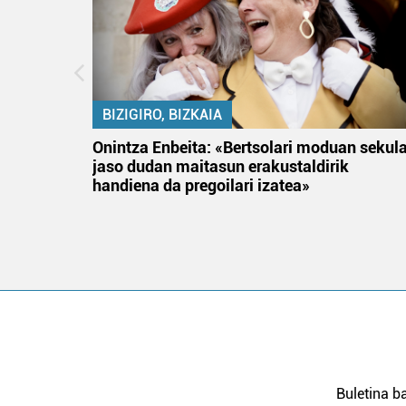
BIZIGIRO, BIZKAIA
na
Onintza Enbeita: «Bertsolari moduan sekul
jaso dudan maitasun erakustaldirik
handiena da pregoilari izatea»
Buletina ba