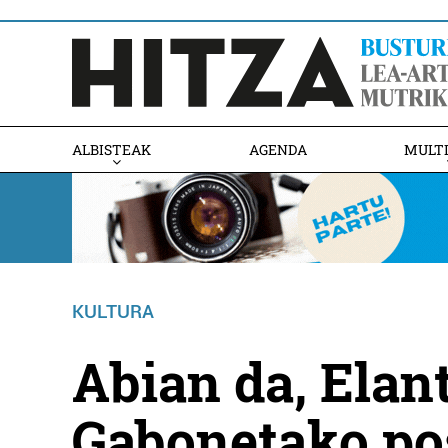
ALBISTEAK
AGENDA
MULT
KULTURA
Abian da, Elan
Gabonetako pos