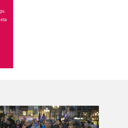
gu.
 eta