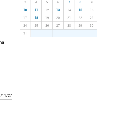
3
4
5
6
7
8
9
10
11
12
13
14
15
16
17
18
19
20
21
22
23
24
25
26
27
28
29
30
31
1
2
3
4
5
6
una
2
/
11
/
27