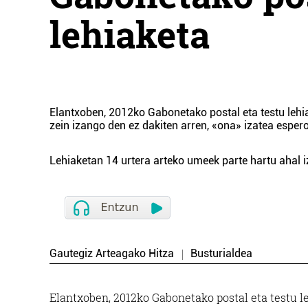
lehiaketa
Elantxoben, 2012ko Gabonetako postal eta testu lehia
zein izango den ez dakiten arren, «ona» izatea espero
Lehiaketan 14 urtera arteko umeek parte hartu ahal 
Gautegiz Arteagako Hitza
Busturialdea
Elantxoben, 2012ko Gabonetako postal eta testu le