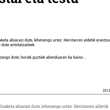
keta abiarazi dute, lehenengo urtez. Herritarren aldetik erantz
 dute antolatzaileek.
izango dute; horiek guztiek abenduaren 6a baino …
201
hiaketa abiarazi dute, lehenengo urtez. Herritarren aldetik