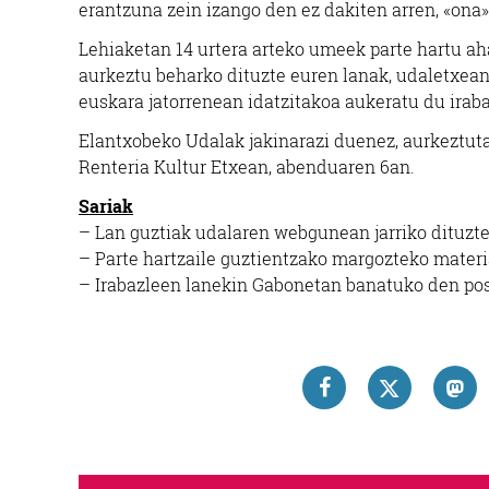
erantzuna zein izango den ez dakiten arren, «ona»
Lehiaketan 14 urtera arteko umeek parte hartu ah
aurkeztu beharko dituzte euren lanak, udaletxean
euskara jatorrenean idatzitakoa aukeratu du irab
Elantxobeko Udalak jakinarazi duenez, aurkeztutak
Renteria Kultur Etxean, abenduaren 6an.
Sariak
– Lan guztiak udalaren webgunean jarriko dituzte
– Parte hartzaile guztientzako margozteko materi
– Irabazleen lanekin Gabonetan banatuko den pos