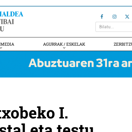
IMEDIA
AGURRAK / ESKELAK
ZERBITZ
txobeko I.
tal eta testu