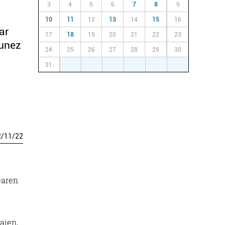
3
4
5
6
7
8
9
10
11
12
13
14
15
16
ar
17
18
19
20
21
22
23
sunez
24
25
26
27
28
29
30
31
1
2
3
4
5
6
2
/
11
/
22
earen
aien,