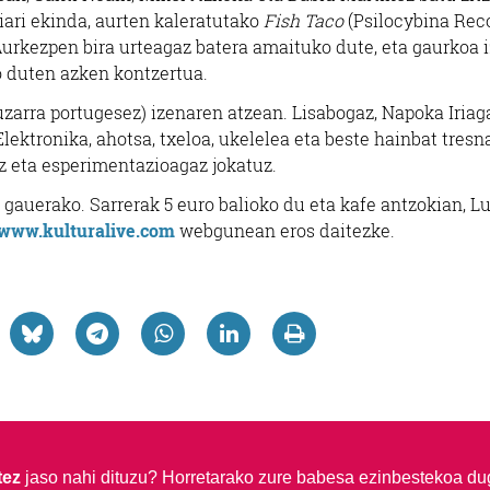
riari ekinda, aurten kaleratutako
Fish Taco
(Psilocybina Rec
urkezpen bira urteagaz batera amaituko dute, eta gaurkoa 
o duten azken kontzertua.
uzarra portugesez) izenaren atzean. Lisabogaz, Napoka Iriag
lektronika, ahotsa, txeloa, ukelelea eta beste hainbat tresn
z eta esperimentazioagaz jokatuz.
r gauerako. Sarrerak 5 euro balioko du eta kafe antzokian, 
www.kulturalive.com
webgunean eros daitezke.
tez
jaso nahi dituzu?
Horretarako zure babesa ezinbestekoa du