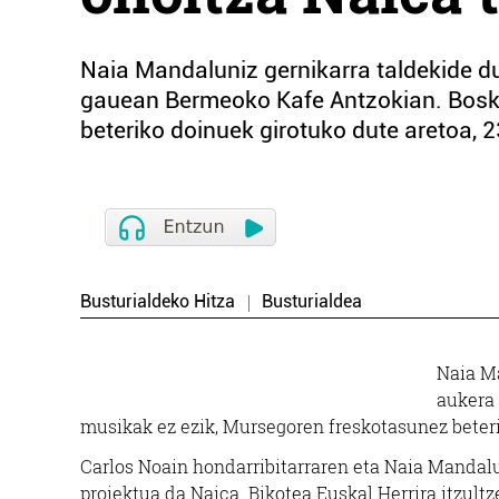
Naia Mandaluniz gernikarra taldekide d
gauean Bermeoko Kafe Antzokian. Bosk
beteriko doinuek girotuko dute aretoa, 2
Busturialdeko Hitza
Busturialdea
Naia Ma
aukera
musikak ez ezik, Mursegoren freskotasunez beterik
Carlos Noain hondarribitarraren eta Naia Mandal
proiektua da Naica. Bikotea Euskal Herrira itzult