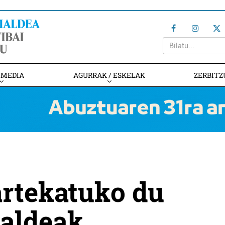
IMEDIA
AGURRAK / ESKELAK
ZERBITZ
rtekatuko du
taldeak