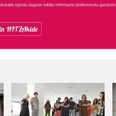
skaratik eginda dagoen tokiko informazio profesionala garatzen
in HITZAkide