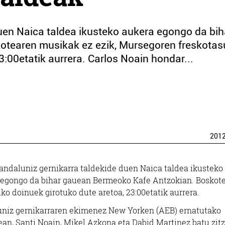
uen Naica taldea ikusteko aukera egongo da bih
otearen musikak ez ezik, Mursegoren freskota
3:00etatik aurrera. Carlos Noain hondar...
201
ndaluniz gernikarra taldekide duen Naica taldea ikusteko
 egongo da bihar gauean Bermeoko Kafe Antzokian. Boskot
o doinuek girotuko dute aretoa, 23:00etatik aurrera.
uniz gernikarraren ekimenez New Yorken (AEB) ernatutako
zean, Santi Noain, Mikel Azkona eta Dabid Martinez batu zitz