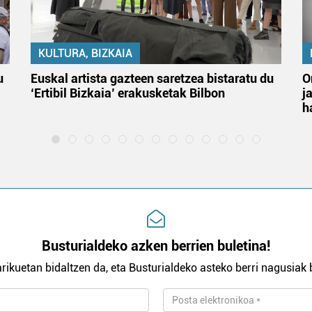
KULTURA, BIZKAIA
u
Euskal artista gazteen saretzea bistaratu du
O
‘Ertibil Bizkaia’ erakusketak Bilbon
j
h
Busturialdeko azken berrien buletina!
rikuetan bidaltzen da, eta Busturialdeko asteko berri nagusiak b