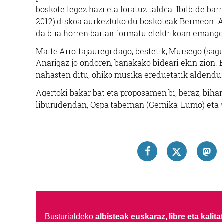
boskote legez hazi eta loratuz taldea. Ibilbide bar
2012) diskoa aurkeztuko du boskoteak Bermeon. A
da bira horren baitan formatu elektrikoan emang
Maite Arroitajauregi dago, bestetik, Mursego (sag
Anarigaz jo ondoren, banakako bideari ekin zion. E
nahasten ditu, ohiko musika ereduetatik aldendu
Agertoki bakar bat eta proposamen bi, beraz, biha
liburudendan, Ospa tabernan (Gernika-Lumo) eta
Busturialdeko
albisteak euskaraz, libre eta kalita