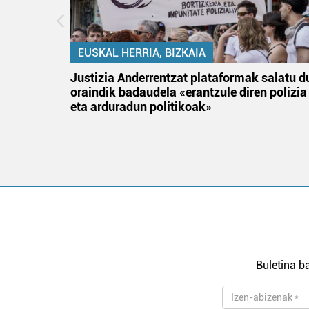
EUSKAL HERRIA, BIZKAIA
an
Justizia Anderrentzat plataformak salatu d
oraindik badaudela «erantzule diren polizia
eta arduradun politikoak»
Buletina ba