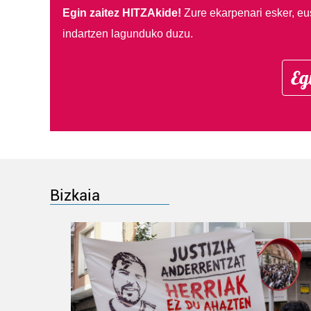
Egin zaitez HITZAkide!
Zure ekarpenari esker, eu
indartzen lagunduko duzu.
Eg
Bizkaia