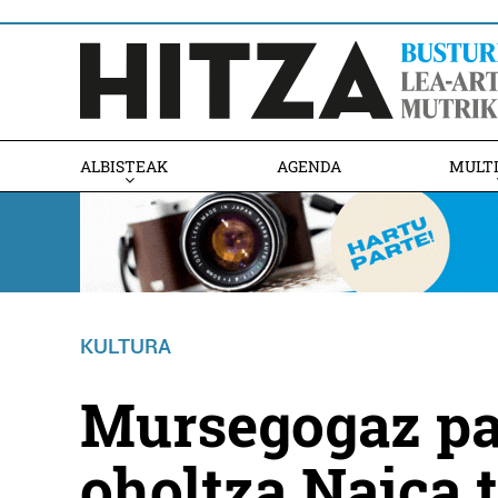
ALBISTEAK
AGENDA
MULT
KULTURA
Mursegogaz pa
oholtza Naica 