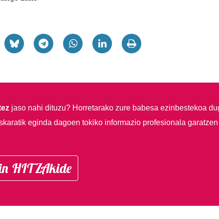
tez
jaso nahi dituzu?
Horretarako zure babesa ezinbestekoa du
skaratik eginda dagoen tokiko informazio profesionala garatzen
in HITZAkide