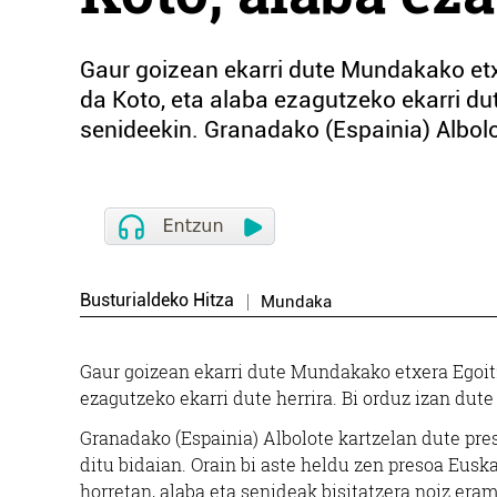
Gaur goizean ekarri dute Mundakako etxe
da Koto, eta alaba ezagutzeko ekarri dut
senideekin. Granadako (Espainia) Albolo
Busturialdeko Hitza
Mundaka
Gaur goizean ekarri dute Mundakako etxera Egoitz 
ezagutzeko ekarri dute herrira. Bi orduz izan dute
Granadako (Espainia) Albolote kartzelan dute pre
ditu bidaian. Orain bi aste heldu zen presoa Euska
horretan, alaba eta senideak bisitatzera noiz era