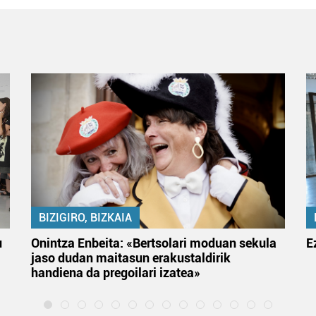
BIZIGIRO, BIZKAIA
u
Onintza Enbeita: «Bertsolari moduan sekula
E
jaso dudan maitasun erakustaldirik
handiena da pregoilari izatea»