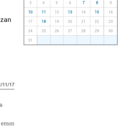
3
4
5
6
7
8
9
10
11
12
13
14
15
16
izan
17
18
19
20
21
22
23
e
24
25
26
27
28
29
30
31
1
2
3
4
5
6
2
/
11
/
17
ba
n emon