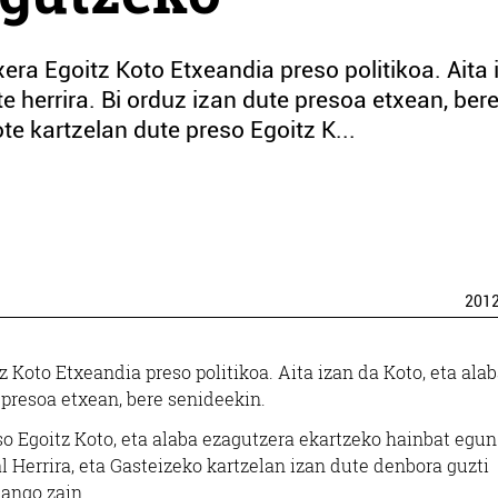
ra Egoitz Koto Etxeandia preso politikoa. Aita 
e herrira. Bi orduz izan dute presoa etxean, ber
te kartzelan dute preso Egoitz K...
201
Koto Etxeandia preso politikoa. Aita izan da Koto, eta ala
 presoa etxean, bere senideekin.
so Egoitz Koto, eta alaba ezagutzera ekartzeko hainbat egu
l Herrira, eta Gasteizeko kartzelan izan dute denbora guzti
mango zain.