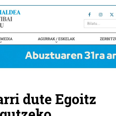
IMEDIA
AGURRAK / ESKELAK
ZERBITZ
ri dute Egoitz
agutzeko