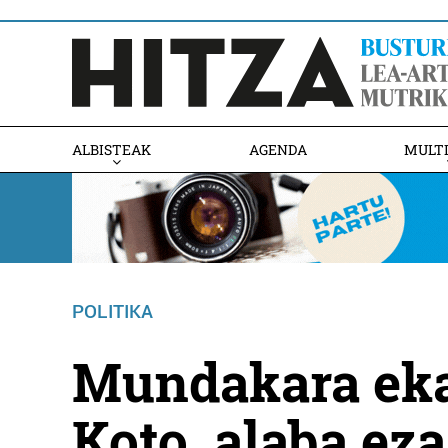
ALBISTEAK
AGENDA
MULT
POLITIKA
Mundakara ekar
Koto, alaba ez