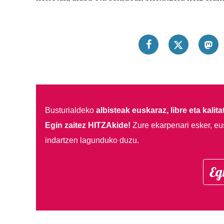
Busturialdeko
albisteak euskaraz, libre eta kalita
Egin zaitez HITZAkide!
Zure ekarpenari esker, eu
indartzen lagunduko duzu.
Eg