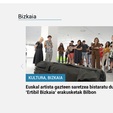
Bizkaia
KULTURA, BIZKAIA
na
Euskal artista gazteen saretzea bistaratu d
‘Ertibil Bizkaia’ erakusketak Bilbon