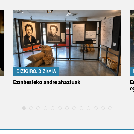
BIZIGIRO, BIZKAIA
a
Ezinbesteko andre ahaztuak
E
e