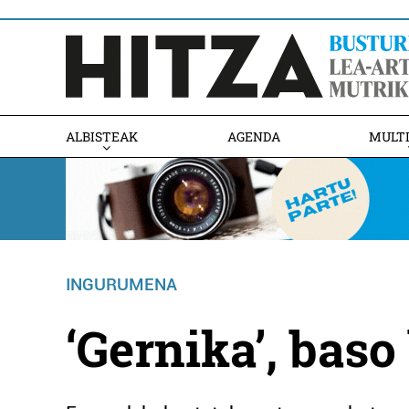
ALBISTEAK
AGENDA
MULT
INGURUMENA
‘Gernika’, baso