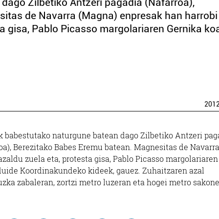
ago Zilbetiko Antzeri pagadia (Nafarroa),
itas de Navarra (Magna) enpresak han harrobi
a gisa, Pablo Picasso margolariaren Gernika koa
201
 babestutako naturgune batean dago Zilbetiko Antzeri pag
oa), Berezitako Babes Eremu batean. Magnesitas de Navarr
zaldu zuela eta, protesta gisa, Pablo Picasso margolariaren
duide Koordinakundeko kideek, gauez. Zuhaitzaren azal
uzka zabaleran, zortzi metro luzeran eta hogei metro sakone