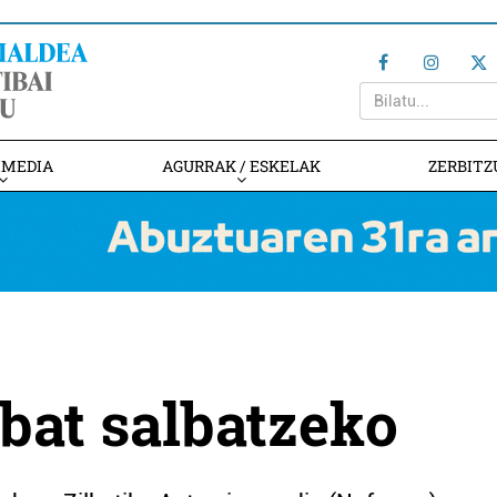
IMEDIA
AGURRAK / ESKELAK
ZERBITZ
 bat salbatzeko