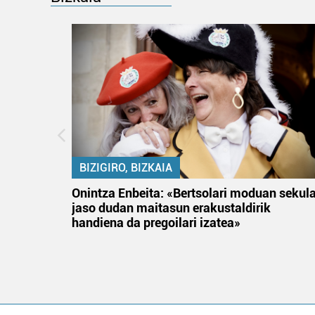
BIZIGIRO, BIZKAIA
na
Onintza Enbeita: «Bertsolari moduan sekul
jaso dudan maitasun erakustaldirik
handiena da pregoilari izatea»