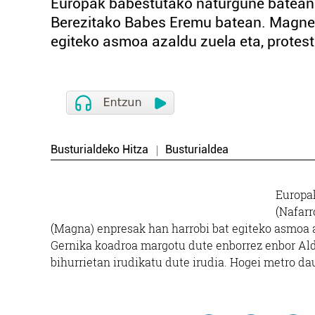
Europak babestutako naturgune batean d
Berezitako Babes Eremu batean. Magnes
egiteko asmoa azaldu zuela eta, protest
Busturialdeko Hitza
Busturialdea
Europak
(Nafarr
(Magna) enpresak han harrobi bat egiteko asmoa a
Gernika koadroa margotu dute enborrez enbor Al
bihurrietan irudikatu dute irudia. Hogei metro da