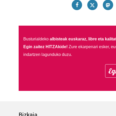
Busturialdeko
albisteak euskaraz, libre eta kalita
Egin zaitez HITZAkide!
Zure ekarpenari esker, eu
indartzen lagunduko duzu.
Eg
Bizkaia