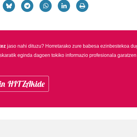
tez
jaso nahi dituzu?
Horretarako zure babesa ezinbestekoa du
skaratik eginda dagoen tokiko informazio profesionala garatzen
in HITZAkide