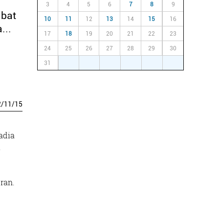
3
4
5
6
7
8
9
 bat
10
11
12
13
14
15
16
...
17
18
19
20
21
22
23
24
25
26
27
28
29
30
31
1
2
3
4
5
6
2
/
11
/
15
adia
a
ran.