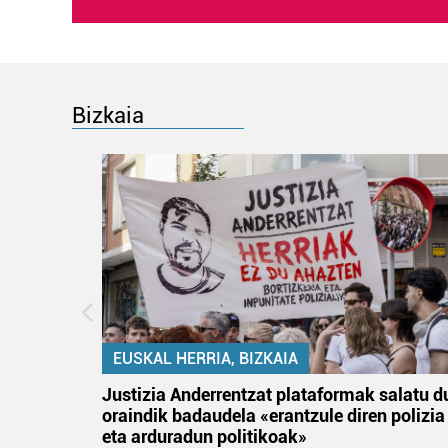
Bizkaia
EUSKAL HERRIA, BIZKAIA
an
Justizia Anderrentzat plataformak salatu d
oraindik badaudela «erantzule diren polizia
eta arduradun politikoak»