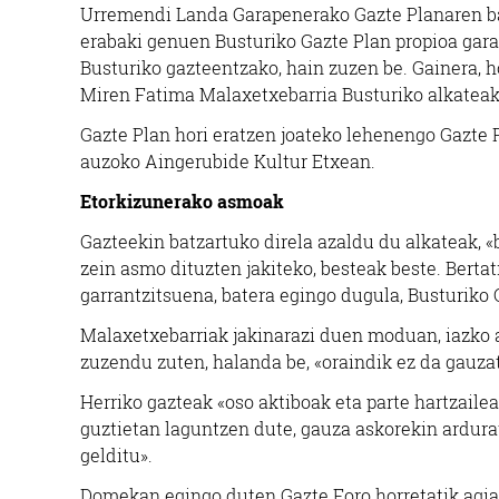
Urremendi Landa Garapenerako Gazte Planaren bai
erabaki genuen Busturiko Gazte Plan propioa gar
Busturiko gazteentzako, hain zuzen be. Gainera, 
Miren Fatima Malaxetxebarria Busturiko alkateak
Gazte Plan hori eratzen joateko lehenengo Gazte 
auzoko Aingerubide Kultur Etxean.
Etorkizunerako asmoak
Gazteekin batzartuko direla azaldu du alkateak, 
zein asmo dituzten jakiteko, besteak beste. Bertat
garrantzitsuena, batera egingo dugula, Busturiko
Malaxetxebarriak jakinarazi duen moduan, iazko a
zuzendu zuten, halanda be, «oraindik ez da gauza
Herriko gazteak «oso aktiboak eta parte hartzaile
guztietan laguntzen dute, gauza askorekin ardurat
gelditu».
Domekan egingo duten Gazte Foro horretatik agia