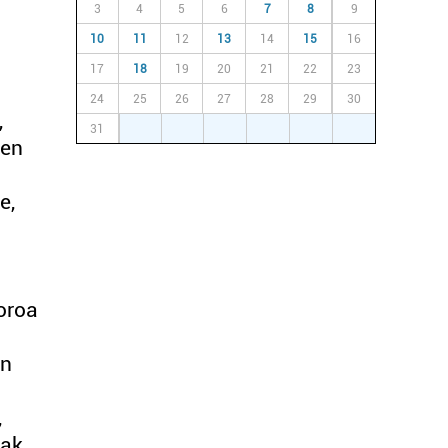
3
4
5
6
7
8
9
10
11
12
13
14
15
16
17
18
19
20
21
22
23
24
25
26
27
28
29
30
,
31
1
2
3
4
5
6
ren
e,
oroa
en
,
iak