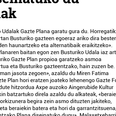
lak
o Udalak Gazte Plana garatu gura du. Horregatik
tan Busturiko gazteen egoeraz ariko dira beste
den haunartzeko eta alternatibaik eraikitzeko».
naren baitan egon zen Busturiko Udala iaz art
uriko Gazte Plan propioa garatzeko asmoa
tua eta Busturiko gazteentzako, hain zuzen be.
aman jasota zegoen», azaldu du Miren Fatima
zte Plan hori eratzen joateko lehenengo Gazte F
 dute hitzordua Axpe auzoko Aingerubide Kultur
n batzartuko direla azaldu du alkateak, «berai
rkizunera begira zein asmo dituzten jakiteko,
eta beraiekin batera eta hori da garrantzitsuena
ntzako Plana diseinatuko dugu». Malaxetxebarr