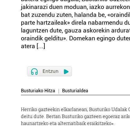
jakinarazi duen moduan, iazko aurrekont
bat zuzendu zuten, halanda be, «oraindi
parte hartzaileak» direla nabarmendu du
laguntzen dute, gauza askorekin ardurat
oraindik gelditu». Domekan egingo duten
atera [...]
Busturiako Hitza
Busturialdea
Herriko gazteekin elkarlanean, Busturiko Udalak 
deitu dute. Bertan Busturiko gazteen egoeraz arik
haunartzeko eta alternatibaik eraikitzeko».