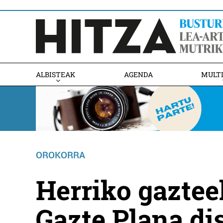
ALBISTEAK
AGENDA
MULT
OROKORRA
Herriko gaztee
Gazte Plana di