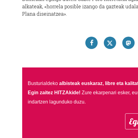
alkateak, «horrela posible izango da gazteak udal
Plana diseinatzea».
Busturialdeko
albisteak euskaraz, libre eta kalita
Egin zaitez HITZAkide!
Zure ekarpenari esker, eu
indartzen lagunduko duzu.
Eg