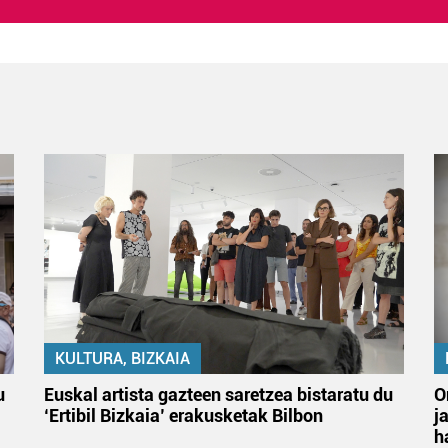
KULTURA, BIZKAIA
u
Euskal artista gazteen saretzea bistaratu du
O
‘Ertibil Bizkaia’ erakusketak Bilbon
j
h