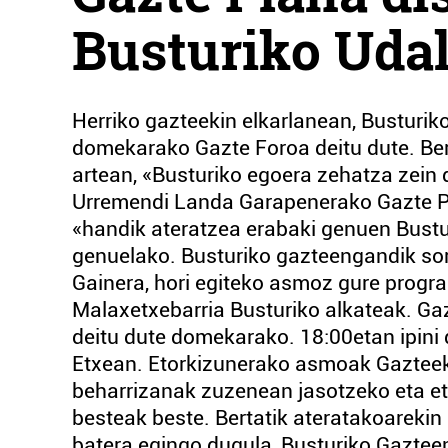
Busturiko Uda
Herriko gazteekin elkarlanean, Busturik
domekarako Gazte Foroa deitu dute. Ber
artean, «Busturiko egoera zehatza zein 
Urremendi Landa Garapenerako Gazte Pla
«handik ateratzea erabaki genuen Bust
genuelako. Busturiko gazteengandik sor
Gainera, hori egiteko asmoz gure progr
Malaxetxebarria Busturiko alkateak. Ga
deitu dute domekarako. 18:00etan ipini
Etxean. Etorkizunerako asmoak Gazteeki
beharrizanak zuzenean jasotzeko eta eto
besteak beste. Bertatik ateratakoarekin 
batera egingo dugula, Busturiko Gaztee