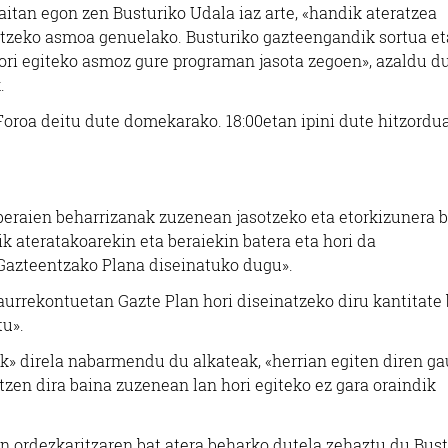
tan egon zen Busturiko Udala iaz arte, «handik ateratzea
atzeko asmoa genuelako. Busturiko gazteengandik sortua et
hori egiteko asmoz gure programan jasota zegoen», azaldu d
.
Foroa deitu dute domekarako. 18:00etan ipini dute hitzordu
«beraien beharrizanak zuzenean jasotzeko eta etorkizunera b
ik ateratakoarekin eta beraiekin batera eta hori da
 Gazteentzako Plana diseinatuko dugu».
urrekontuetan Gazte Plan hori diseinatzeko diru kantitate 
tu».
ak» direla nabarmendu du alkateak, «herrian egiten diren g
zen dira baina zuzenean lan hori egiteko ez gara oraindik
n ordezkaritzaren bat atera beharko dutela zehaztu du Bust