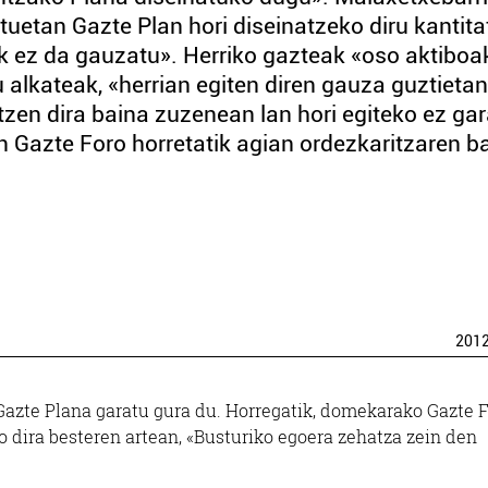
uetan Gazte Plan hori diseinatzeko diru kantita
k ez da gauzatu». Herriko gazteak «oso aktiboa
 alkateak, «herrian egiten diren gauza guztietan
zen dira baina zuzenean lan hori egiteko ez ga
 Gazte Foro horretatik agian ordezkaritzaren b
201
Gazte Plana garatu gura du. Horregatik, domekarako Gazte 
o dira besteren artean, «Busturiko egoera zehatza zein den