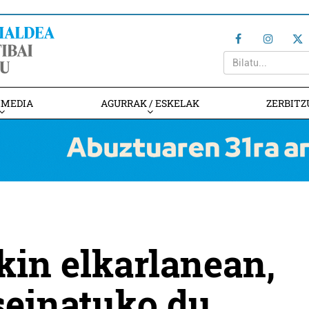
IMEDIA
AGURRAK / ESKELAK
ZERBITZ
kin elkarlanean,
seinatuko du