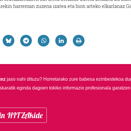
arekin harreman zuzena izatea eta bion arteko elkarlanaz G
tez
jaso nahi dituzu?
Horretarako zure babesa ezinbestekoa du
skaratik eginda dagoen tokiko informazio profesionala garatzen
in HITZAkide