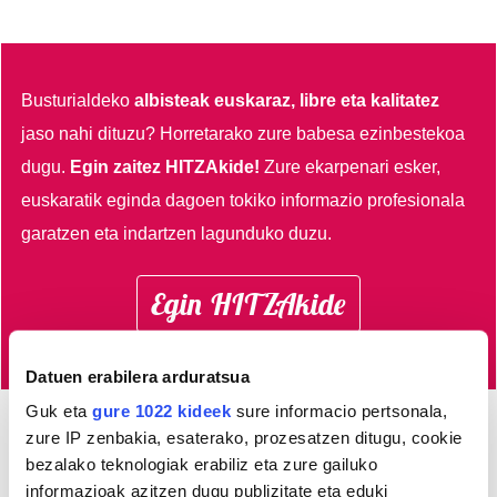
Busturialdeko
albisteak euskaraz, libre eta kalitatez
jaso nahi dituzu?
Horretarako zure babesa ezinbestekoa
dugu.
Egin zaitez HITZAkide!
Zure ekarpenari esker,
euskaratik eginda dagoen tokiko informazio profesionala
garatzen eta indartzen lagunduko duzu.
Egin HITZAkide
Datuen erabilera arduratsua
Guk eta
gure 1022 kideek
sure informacio pertsonala,
zure IP zenbakia, esaterako, prozesatzen ditugu, cookie
AGENDA
bezalako teknologiak erabiliz eta zure gailuko
informazioak azitzen dugu publizitate eta eduki