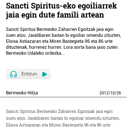
Sancti Spiritus-eko egoiliarrek
jaia egin dute famili artean
Sancti Spiritus Bermeoko Zaharren Egoitzak jaia egin
zuen atzo. Jaialdiaren baitan bi egoiliar omendu zituzten,
Eloisa Astiazaran eta Miren Bastegieta 96 eta 86 urte
dituztenak, hurrenez hurren. Lora sorta bana jaso zuten.
Bermeoko Udaleko ordezka...
Bermeoko Hitza
2012
/
10
/
26
Sancti Spiritus Bermeoko Zaharren Egoitzak jaia egin
zuen atzo. Jaialdiaren baitan bi egoiliar omendu zituzten,
Eloisa Astiazaran eta Miren Bastegieta 96 eta 86 urte