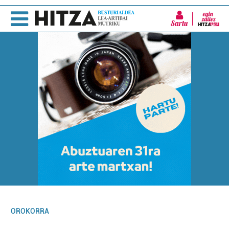
Sartu
OROKORRA