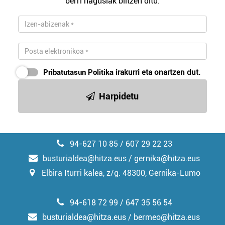
berri nagusiak biltzen ditu.
zerbitzuak hobetzeko asmoz, cookie teknologiaz
baliatzen gara. Ohar hau onartuz gero, teknologia hori
erabiltzeko baimen esplizitua ematen diguzu.
Gehiago
irakurri
Pribatutasun Politika
irakurri eta onartzen dut.
Harpidetu
94-627 10 85 / 607 29 22 23
busturialdea@hitza.eus / gernika@hitza.eus
Elbira Iturri kalea, z/g. 48300, Gernika-Lumo
94-618 72 99 / 647 35 56 54
busturialdea@hitza.eus / bermeo@hitza.eus