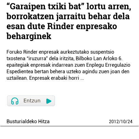
“Garaipen txiki bat” lortu arren,
borrokatzen jarraitu behar dela
esan dute Rinder enpresako
beharginek
Foruko Rinder enpresak aurkeztutako suspentsio
txostena “iruzurra” dela iritzita, Bilboko Lan Arloko 6.
epaitegiak enpresak indarrean zuen Enplegu Erregulazio
Espedientea bertan behera uzteko agindu zuen joan den
uztailean. Enpresak erabaki horri ...
Busturialdeko Hitza
2012
/
10
/
24