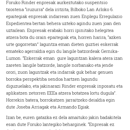
Foruko Rinder enpresak aurkeztutako suspentsio
txostena “iruzurra” dela iritzita, Bilboko Lan Arloko 6.
epaitegiak enpresak indarrean zuen Enplegu Erregulazio
Espedientea bertan behera uzteko agindu zuen joan den
uztailean. Enpresak erabaki horri ipinitako helegitea
atzera bota du orain epaitegiak eta, horren harira, “azken
urte gogorretan” laguntza eman dieten guztiei eskerrak
emateko agerraldia egin du langile batzordeak Gernika-
Lumon. “Eskerrak eman gure laguntzan kalera atera izan
zareten langile batzorde, langile norbanako eta jende
orori, zuon laguntzak eta indarrak guk behar genuen
borroka perspektiba sendoa hartzen lagundu
diguzuelako, eta jakinarazi Rinder enpresak inposatu eta
aplikatzen zetorren EEEa atzera botatzea lortu dugula”.
Horrekin batera, borrokatzen jarraitzeko deialdia egin
dute Joseba Arriagak eta Armando Egiak.
Izan be, euren gatazka ez dela amaituko jakin badakitela
esan dute Foruko lantegiko beharginek. “Enpresak ez