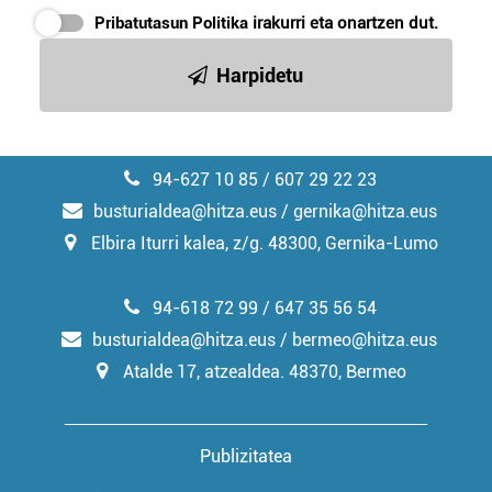
Pribatutasun Politika
irakurri eta onartzen dut.
Harpidetu
94-627 10 85 / 607 29 22 23
busturialdea@hitza.eus / gernika@hitza.eus
Elbira Iturri kalea, z/g. 48300, Gernika-Lumo
94-618 72 99 / 647 35 56 54
busturialdea@hitza.eus / bermeo@hitza.eus
Atalde 17, atzealdea. 48370, Bermeo
Publizitatea