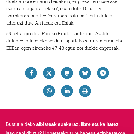
duela amore emango badakigu, enpresarien gose ase
ezina amaigabea delako”, esan dute. Dena den,
borrokaren bitartez “garaipen txiki bat” lortu dutela
adierazi dute Arriagak eta Egiak.
55 behargin dira Foruko Rinder lantegian. Azaldu
dutenez, hilabeteko soldata, aparteko sariaren erdia eta
EEEan egon zireneko 47-48 egun zor dizkie enpresak.
Busturialdeko
albisteak euskaraz, libre eta kalitatez
jaso nahi dituzu?
Horretarako zure babesa ezinbestekoa