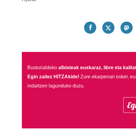
Busturialdeko
albisteak euskaraz, libre eta kalita
Egin zaitez HITZAkide!
Zure ekarpenari esker, eu
indartzen lagunduko duzu.
Eg