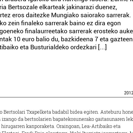
ria Bertsozale elkarteak jakinarazi duenez,
rtez eros daitezke Mungiako saiorako sarrerak.
ko zein finaleko sarrerak baino ez dira egon
goeneko finalaurreetako sarrerak erosteko auke
ntak 10 euro balio du, bazkideena 7 eta gaztee
tibaiko eta Busturialdeko ordezkari [...]
201
o Bertsolari Txapelketa badabil bidea egiten. Asteburu hon
izango da bertsolarien bapatekosunerako gaitasunaren lek
n hirugarren kanporaketa. Oraingoan, Lea-Artibaiko eta