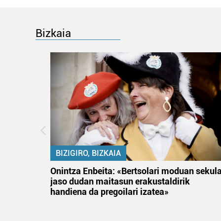
Bizkaia
BIZIGIRO, BIZKAIA
na
Onintza Enbeita: «Bertsolari moduan sekul
jaso dudan maitasun erakustaldirik
handiena da pregoilari izatea»