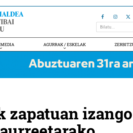
IMEDIA
AGURRAK / ESKELAK
ZERBITZ
k zapatuan izango
laurreetarako