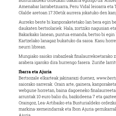
Busturialdeko ordezkari bakarra egongo da: Ander El
Amenabar larrabetzuarra, Peru Vidal leioarra eta 
Olalde aretoan 17:30etik aurrera jokatuko den ka
Aurreko beste bi kanporaketetako lan bera egin b
daukaten bertsolariek. Hala, zortziko nagusian eta
Bakarkako lanean, puntua emanda, bertso bi egin b
Kartzelako lanagaz bukatuko da saioa. Kasu horre
neurri librean.
Mungiako saioko irabazleak finalaurrekoetarako 
arabera igaroko dira hurrengo fasera. Zuriñe Iarri
Ibarra eta Ajuria
Bertsozale elkarteak jakinarazi duenez,
www.berts
saiorako sarrerak. Orain arte, gainera, kanporaket
webgune horretan, baina dagoeneko finalaurreetak
arruntak 10 euro balio du, bazkideena 7 eta gazteen
Oraingoz, Lea-Artibaiko eta Busturialdeko ordezkar
markina-xemeindarrak eta Ibon Ajuria gernikarrak
Ajuria.