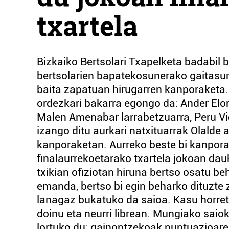
txartela
Bizkaiko Bertsolari Txapelketa badabil
bertsolarien bapatekosunerako gaitasuna
baita zapatuan hirugarren kanporaketa.
ordezkari bakarra egongo da: Ander Elorteg
Malen Amenabar larrabetzuarra, Peru Vid
izango ditu aurkari natxituarrak Olalde 
kanporaketan. Aurreko beste bi kanpora
finalaurrekoetarako txartela jokoan dau
txikian ofiziotan hiruna bertso osatu b
emanda, bertso bi egin beharko dituzte z
lanagaz bukatuko da saioa. Kasu horret
doinu eta neurri librean. Mungiako saio
lortuko du; gainontzekoak puntuazioaren