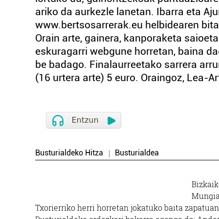
ariko da aurkezle lanetan. Ibarra eta Aju
www.bertsosarrerak.eu helbidearen bita
Orain arte, gainera, kanporaketa saioeta
eskuragarri webgune horretan, baina da
be badago. Finalaurreetako sarrera arru
(16 urtera arte) 5 euro. Oraingoz, Lea-Ar
Busturialdeko Hitza
Busturialdea
Bizkaik
Mungia 
Txorierriko herri horretan jokatuko baita zapatua