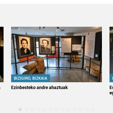
BIZIGIRO, BIZKAIA
a
Ezinbesteko andre ahaztuak
E
e