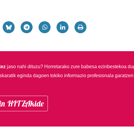
tez
jaso nahi dituzu?
Horretarako zure babesa ezinbestekoa du
skaratik eginda dagoen tokiko informazio profesionala garatzen
in HITZAkide