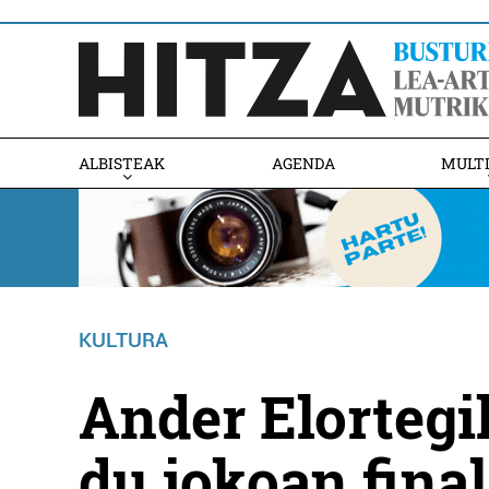
ALBISTEAK
AGENDA
MULT
KULTURA
Ander Elortegi
du jokoan fina