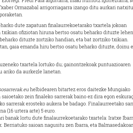
ortegi. Fredi Paia algortarra, Iñaki Iturriotz igorreztarra,
Txaber Ormazabal arrigorriagarra izango ditu aurkari natxit
nporaketan.
eharko dute zapatuan finalaurrekoetarako txartela jokoan
 txikian ofiziotan hiruna bertso osatu beharko dituzte lehen
eharko dituzte zortziko handian, eta bat zortziko txikian.
tan, gaia emanda hiru bertso osatu beharko dituzte, doinu 
zuzeneko txartela lortuko du; gainontzekoak puntuazioaren
tu ariko da aurkezle lanetan.
osarrerak.eu
helbidearen bitartez eros daitezke Mungiako
a saioetako zein finaleko sarrerak baino ez dira egon eskurag
o sarrerak erosteko aukera be badago. Finalaurreetako sar
a (16 urtera arte) 5 euro.
i banak lortu dute finalaurrekoetarako txartela: Iratxe Ibar
. Berriatuko saioan nagusitu zen Ibarra, eta Balmasedakoa