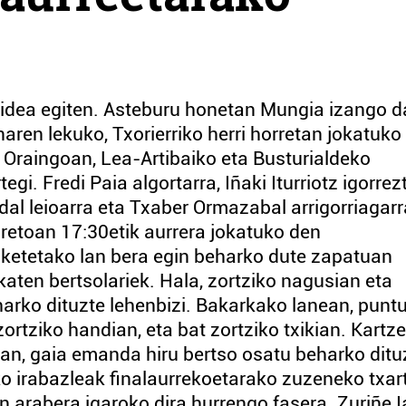
 bidea egiten. Asteburu honetan Mungia izango d
ren lekuko, Txorierriko herri horretan jokatuko
 Oraingoan, Lea-Artibaiko eta Busturialdeko
i. Fredi Paia algortarra, Iñaki Iturriotz igorrezt
al leioarra eta Txaber Ormazabal arrigorriagarr
aretoan 17:30etik aurrera jokatuko den
ketetako lan bera egin beharko dute zapatuan
katen bertsolariek. Hala, zortziko nagusian eta
eharko dituzte lehenbizi. Bakarkako lanean, punt
ortziko handian, eta bat zortziko txikian. Kartz
an, gaia emanda hiru bertso osatu beharko dituz
ko irabazleak finalaurrekoetarako zuzeneko txar
 arabera igaroko dira hurrengo fasera. Zuriñe Ia