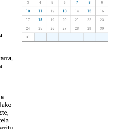
3
4
5
6
7
8
9
10
11
12
13
14
15
16
17
18
19
20
21
22
23
24
25
26
27
28
29
30
a
31
1
2
3
4
5
6
arra,
a
ua
elako
te,
tela
rritu