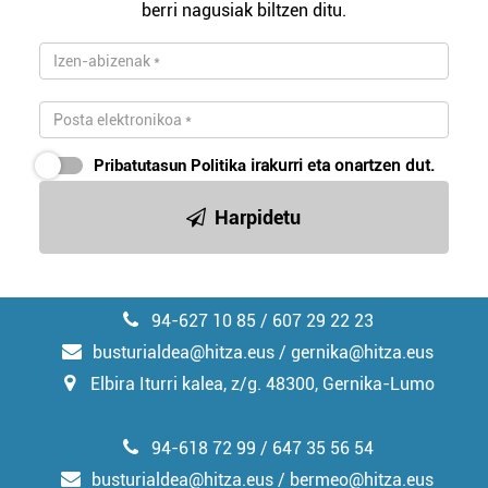
berri nagusiak biltzen ditu.
Pribatutasun Politika
irakurri eta onartzen dut.
Harpidetu
94-627 10 85 / 607 29 22 23
busturialdea@hitza.eus / gernika@hitza.eus
Elbira Iturri kalea, z/g. 48300, Gernika-Lumo
94-618 72 99 / 647 35 56 54
busturialdea@hitza.eus / bermeo@hitza.eus