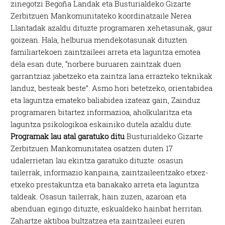
zinegotzi Begoña Landak eta Busturialdeko Gizarte
Zerbitzuen Mankomunitateko koordinatzaile Nerea
Llantadak azaldu dituzte programaren xehetasunak, gaur
goizean. Hala, helburua mendekotasunak dituzten
familiartekoen zaintzaileei arreta eta laguntza emotea
dela esan dute, “norbere buruaren zaintzak duen
garrantziaz jabetzeko eta zaintza lana errazteko teknikak
landuz, besteak beste”. Asmo hori betetzeko, orientabidea
eta laguntza emateko baliabidea izateaz gain, Zainduz
programaren bitartez informazioa, aholkularitza eta
laguntza psikologikoa eskainiko dutela azaldu dute.
Programak lau atal garatuko ditu
Busturialdeko Gizarte
Zerbitzuen Mankomunitatea osatzen duten 17
udalerrietan lau ekintza garatuko dituzte: osasun
tailerrak, informazio kanpaina, zaintzaileentzako etxez-
etxeko prestakuntza eta banakako arreta eta laguntza
taldeak. Osasun tailerrak, hain zuzen, azaroan eta
abenduan egingo dituzte, eskualdeko hainbat herritan.
Zahartze aktiboa bultzatzea eta zaintzaileei euren