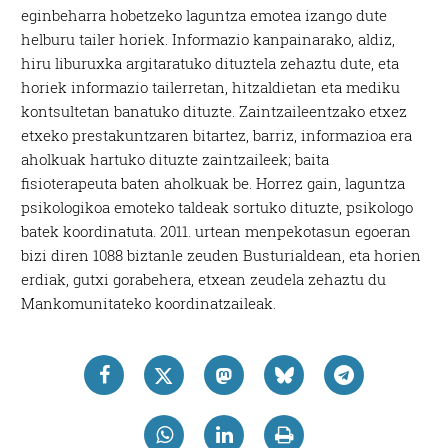
eginbeharra hobetzeko laguntza emotea izango dute
helburu tailer horiek. Informazio kanpainarako, aldiz,
hiru liburuxka argitaratuko dituztela zehaztu dute, eta
horiek informazio tailerretan, hitzaldietan eta mediku
kontsultetan banatuko dituzte. Zaintzaileentzako etxez
etxeko prestakuntzaren bitartez, barriz, informazioa era
aholkuak hartuko dituzte zaintzaileek; baita
fisioterapeuta baten aholkuak be. Horrez gain, laguntza
psikologikoa emoteko taldeak sortuko dituzte, psikologo
batek koordinatuta. 2011. urtean menpekotasun egoeran
bizi diren 1088 biztanle zeuden Busturialdean, eta horien
erdiak, gutxi gorabehera, etxean zeudela zehaztu du
Mankomunitateko koordinatzaileak.