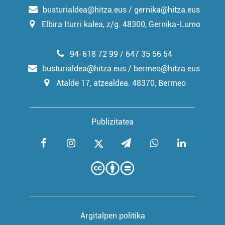
busturialdea@hitza.eus / gernika@hitza.eus
Elbira Iturri kalea, z/g. 48300, Gernika-Lumo
94-618 72 99 / 647 35 56 54
busturialdea@hitza.eus / bermeo@hitza.eus
Atalde 17, atzealdea. 48370, Bermeo
Publizitatea
Argitalpen politika