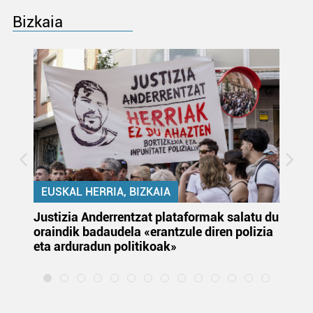
Bizkaia
EUSKAL HERRIA, BIZKAIA
Justizia Anderrentzat plataformak salatu du
Eu
oraindik badaudela «erantzule diren polizia
‘E
eta arduradun politikoak»