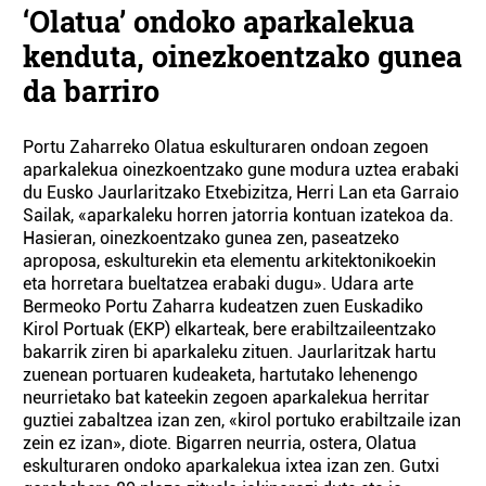
‘Olatua’ ondoko aparkalekua
kenduta, oinezkoentzako gunea
da barriro
Portu Zaharreko Olatua eskulturaren ondoan zegoen
aparkalekua oinezkoentzako gune modura uztea erabaki
du Eusko Jaurlaritzako Etxebizitza, Herri Lan eta Garraio
Sailak, «aparkaleku horren jatorria kontuan izatekoa da.
Hasieran, oinezkoentzako gunea zen, paseatzeko
aproposa, eskulturekin eta elementu arkitektonikoekin
eta horretara bueltatzea erabaki dugu». Udara arte
Bermeoko Portu Zaharra kudeatzen zuen Euskadiko
Kirol Portuak (EKP) elkarteak, bere erabiltzaileentzako
bakarrik ziren bi aparkaleku zituen. Jaurlaritzak hartu
zuenean portuaren kudeaketa, hartutako lehenengo
neurrietako bat kateekin zegoen aparkalekua herritar
guztiei zabaltzea izan zen, «kirol portuko erabiltzaile izan
zein ez izan», diote. Bigarren neurria, ostera, Olatua
eskulturaren ondoko aparkalekua ixtea izan zen. Gutxi