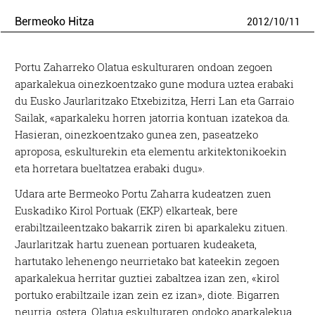
Bermeoko Hitza
2012
/
10
/
11
Portu Zaharreko Olatua eskulturaren ondoan zegoen
aparkalekua oinezkoentzako gune modura uztea erabaki
du Eusko Jaurlaritzako Etxebizitza, Herri Lan eta Garraio
Sailak, «aparkaleku horren jatorria kontuan izatekoa da.
Hasieran, oinezkoentzako gunea zen, paseatzeko
aproposa, eskulturekin eta elementu arkitektonikoekin
eta horretara bueltatzea erabaki dugu».
Udara arte Bermeoko Portu Zaharra kudeatzen zuen
Euskadiko Kirol Portuak (EKP) elkarteak, bere
erabiltzaileentzako bakarrik ziren bi aparkaleku zituen.
Jaurlaritzak hartu zuenean portuaren kudeaketa,
hartutako lehenengo neurrietako bat kateekin zegoen
aparkalekua herritar guztiei zabaltzea izan zen, «kirol
portuko erabiltzaile izan zein ez izan», diote. Bigarren
neurria, ostera, Olatua eskulturaren ondoko aparkalekua