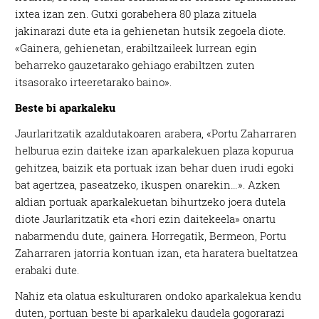
ixtea izan zen. Gutxi gorabehera 80 plaza zituela
jakinarazi dute eta ia gehienetan hutsik zegoela diote.
«Gainera, gehienetan, erabiltzaileek lurrean egin
beharreko gauzetarako gehiago erabiltzen zuten
itsasorako irteeretarako baino».
Beste bi aparkaleku
Jaurlaritzatik azaldutakoaren arabera, «Portu Zaharraren
helburua ezin daiteke izan aparkalekuen plaza kopurua
gehitzea, baizik eta portuak izan behar duen irudi egoki
bat agertzea, paseatzeko, ikuspen onarekin…». Azken
aldian portuak aparkalekuetan bihurtzeko joera dutela
diote Jaurlaritzatik eta «hori ezin daitekeela» onartu
nabarmendu dute, gainera. Horregatik, Bermeon, Portu
Zaharraren jatorria kontuan izan, eta haratera bueltatzea
erabaki dute.
Nahiz eta olatua eskulturaren ondoko aparkalekua kendu
duten, portuan beste bi aparkaleku daudela gogorarazi