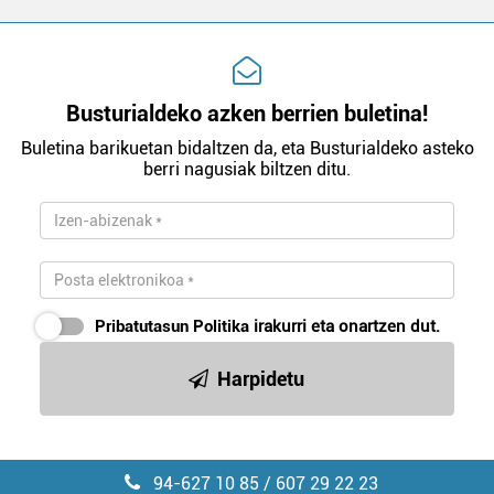
Busturialdeko azken berrien buletina!
Buletina barikuetan bidaltzen da, eta Busturialdeko asteko
berri nagusiak biltzen ditu.
Pribatutasun Politika
irakurri eta onartzen dut.
Harpidetu
94-627 10 85 / 607 29 22 23