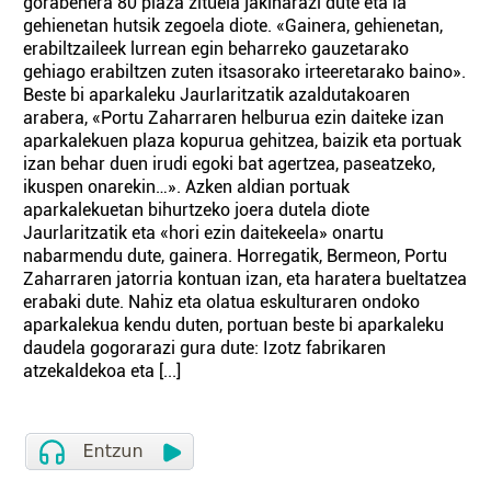
gorabehera 80 plaza zituela jakinarazi dute eta ia
gehienetan hutsik zegoela diote. «Gainera, gehienetan,
erabiltzaileek lurrean egin beharreko gauzetarako
gehiago erabiltzen zuten itsasorako irteeretarako baino».
Beste bi aparkaleku Jaurlaritzatik azaldutakoaren
arabera, «Portu Zaharraren helburua ezin daiteke izan
aparkalekuen plaza kopurua gehitzea, baizik eta portuak
izan behar duen irudi egoki bat agertzea, paseatzeko,
ikuspen onarekin…». Azken aldian portuak
aparkalekuetan bihurtzeko joera dutela diote
Jaurlaritzatik eta «hori ezin daitekeela» onartu
nabarmendu dute, gainera. Horregatik, Bermeon, Portu
Zaharraren jatorria kontuan izan, eta haratera bueltatzea
erabaki dute. Nahiz eta olatua eskulturaren ondoko
aparkalekua kendu duten, portuan beste bi aparkaleku
daudela gogorarazi gura dute: Izotz fabrikaren
atzekaldekoa eta [...]