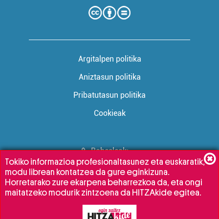
Argitalpen politika
Aniztasun politika
Pribatutasun politika
Cookieak
Babesleak:
Tokiko informazioa profesionaltasunez eta euskaratik,
modu librean kontatzea da gure eginkizuna.
Horretarako zure ekarpena beharrezkoa da, eta ongi
maitatzeko modurik zintzoena da HITZAkide egitea.