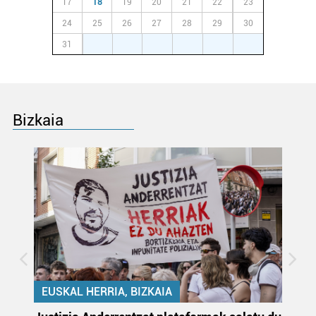
17
18
19
20
21
22
23
irakurri
24
25
26
27
28
29
30
31
1
2
3
4
5
6
Bizkaia
EUSKAL HERRIA, BIZKAIA