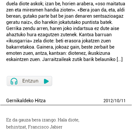
duela diote askok; izan be, horien arabera, «oso maitatua
zen eta miresmen handia zioten». «Bera joan da, eta, aldi
berean, gutako parte bat be joan denaren sentsazioagaz
geratu naiz», dio harekin jokatutako puntista batek.
Gerrika zendu arren, haren joko indartsua ez dute aise
ahaztuko hura ezagutzen zutenek. Kantxa barruan
«ikusgarria» zela diote: beti erasora jokatzen zuen
bakarretakoa. Gainera, jokoaz gain, beste zerbait be
emoten zuen, antza, kantxan: diotenez, ikuskizuna
eskaintzen zuen. Jarraitzaileak zutik barik belauniko [...]
Gernikaldeko Hitza
2012
/
10
/
11
Ez da gauza bera izango. Hala diote,
behintzat, Francisco Jabier