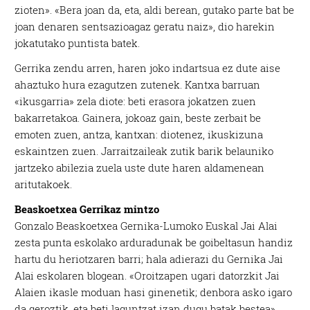
zioten». «Bera joan da, eta, aldi berean, gutako parte bat be
joan denaren sentsazioagaz geratu naiz», dio harekin
jokatutako puntista batek.
Gerrika zendu arren, haren joko indartsua ez dute aise
ahaztuko hura ezagutzen zutenek. Kantxa barruan
«ikusgarria» zela diote: beti erasora jokatzen zuen
bakarretakoa. Gainera, jokoaz gain, beste zerbait be
emoten zuen, antza, kantxan: diotenez, ikuskizuna
eskaintzen zuen. Jarraitzaileak zutik barik belauniko
jartzeko abilezia zuela uste dute haren aldamenean
aritutakoek.
Beaskoetxea Gerrikaz mintzo
Gonzalo Beaskoetxea Gernika-Lumoko Euskal Jai Alai
zesta punta eskolako arduradunak be goibeltasun handiz
hartu du heriotzaren barri; hala adierazi du Gernika Jai
Alai eskolaren blogean. «Oroitzapen ugari datorzkit Jai
Alaien ikasle moduan hasi ginenetik; denbora asko igaro
da geroztik, eta beti laguntzat izan dugu batak bestea»,