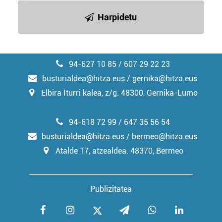
Harpidetu
94-627 10 85 / 607 29 22 23
busturialdea@hitza.eus / gernika@hitza.eus
Elbira Iturri kalea, z/g. 48300, Gernika-Lumo
94-618 72 99 / 647 35 56 54
busturialdea@hitza.eus / bermeo@hitza.eus
Atalde 17, atzealdea. 48370, Bermeo
Publizitatea