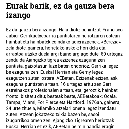
Eurak barik, ez da gauza bera
izango
Ez da gauza bera izango. Hala diote, behintzat, Francisco
Jabier Gerrikaetxebarria puntistaren heriotzaren ostean
hainbat eta hainbatek egindako adierazpenek. «Berezia»
zela diote, gainera, horietako askok; hori dela eta,
arrastoa utziko duela argi baino argiago dute. 60 urtegaz
zendu da Ajangizko tigrea ezizenez ezaguna zen
puntista, gaixotasun luze baten ondorioz. Gerrika legez
be ezaguna zen Euskal Herrian eta Gerny legez
ezagutzen zuten, ostera, AEBetan. Ezizenak ezizen, aski
ezaguna puntisten artean. 16 urtegaz aritu zen Gerri
estreinakoz profesionalen artean, eta, geroztik, hainbat
frontoi bisitatu ditu; besteak beste, AEBetakoak; Ocala,
Tampa, Miami, For Pierce eta Hartford. 1976an, gainera,
24 urte zituela, Miamiko atzelari onena legez izendatu
zuten. Atzean jokatzeko txikia bazen be, sasoi
izugarrikoa omen zen. Ajangizko Tigrearen heriotzak
Euskal Herrian ez ezik, AEBetan be min handia eragin