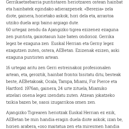
Gerrikaetxebarria puntistaren heriotzaren ostean hainbat
eta hainbatek egindako adierazpenek. «Berezia» zela
diote, gainera, horietako askok; hori dela eta, arrastoa
utziko duela argi baino argiago dute.
60 urtegaz zendu da Ajangizko tigrea ezizenez ezaguna
zen puntista, gaixotasun luze baten ondorioz. Gerrika
legez be ezaguna zen Euskal Herrian eta Gerny legez
ezagutzen zuten, ostera, AEBetan. Ezizenak ezizen, aski
ezaguna puntisten artean.
16 urtegaz aritu zen Gerri estreinakoz profesionalen
artean, eta, geroztik, hainbat frontoi bisitatu ditu; besteak
beste, AEBetakoak; Ocala, Tampa, Miami, For Pierce eta
Hartford. 1976an, gainera, 24 urte zituela, Miamiko
atzelari onena legez izendatu zuten. Atzean jokatzeko
txikia bazen be, sasoi izugarrikoa omen zen.
Ajangizko Tigrearen heriotzak Euskal Herrian ez ezik,
AEBetan be min handia eragin duela diote askok; izan be,
horien arabera, «oso maitatua zen eta miresmen handia