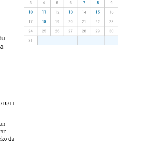
3
4
5
6
7
8
9
10
11
12
13
14
15
16
17
18
19
20
21
22
23
24
25
26
27
28
29
30
tu
31
1
2
3
4
5
6
da
2
/
10
/
11
uan
kan
goko da