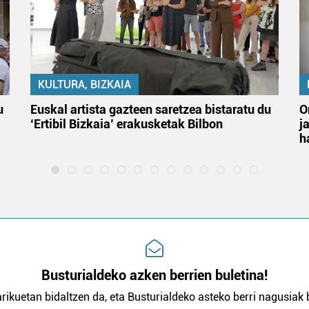
KULTURA, BIZKAIA
u
Euskal artista gazteen saretzea bistaratu du
O
‘Ertibil Bizkaia’ erakusketak Bilbon
j
h
Busturialdeko azken berrien buletina!
rikuetan bidaltzen da, eta Busturialdeko asteko berri nagusiak b