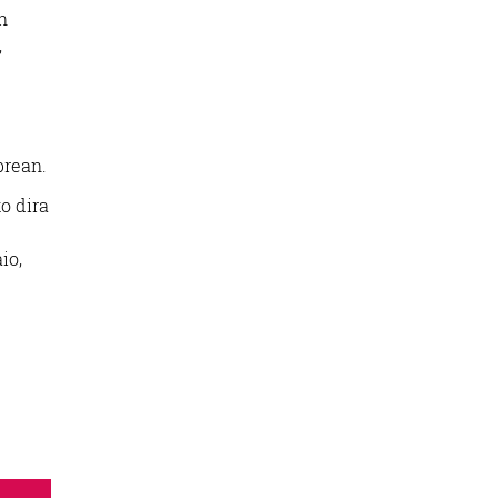
n
,
brean.
o dira
io,