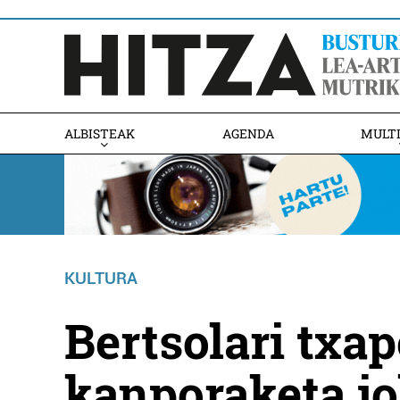
ALBISTEAK
AGENDA
MULT
KULTURA
Bertsolari txa
kanporaketa jo