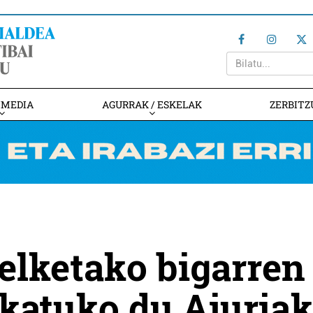
IMEDIA
AGURRAK / ESKELAK
ZERBITZ
pelketako bigarren
katuko du Ajuriak