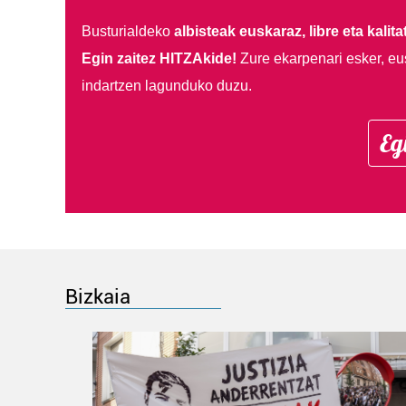
Busturialdeko
albisteak euskaraz, libre eta kalita
Egin zaitez HITZAkide!
Zure ekarpenari esker, eu
indartzen lagunduko duzu.
Eg
Bizkaia