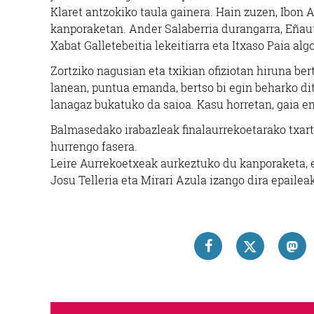
Klaret antzokiko taula gainera. Hain zuzen, Ibon 
kanporaketan. Ander Salaberria durangarra, Eñau
Xabat Galletebeitia lekeitiarra eta Itxaso Paia alg
Zortziko nagusian eta txikian ofiziotan hiruna ber
lanean, puntua emanda, bertso bi egin beharko ditu
lanagaz bukatuko da saioa. Kasu horretan, gaia em
Balmasedako irabazleak finalaurrekoetarako txart
hurrengo fasera.
Leire Aurrekoetxeak aurkeztuko du kanporaketa, et
Josu Telleria eta Mirari Azula izango dira epailea