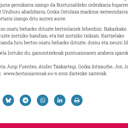
Ajuria gernikarra izango da Busturialdeko ordezkaria bigarre
t Uruburu abadiñarra, Gorka Ostolaza markina-xemeindarra
ortarra izango ditu aurrez aurre.
tso osatu beharko dituzte bertsolariek lehenbizi. Bakarkako
zte zortziko handian, eta bat zortziko txikian. Kartzelako
anda hiru bertso osatu beharko dituzte, doinu eta neurri li
ela lortuko du; gainontzekoak puntuazioaren arabera igarok
a Jurgi Fuentes, Ander Txakartegi, Gorka Intxaurbe, Jon Ja
k.
www.bertsosarrerak.eu
-n eros daitezke sarrerak.