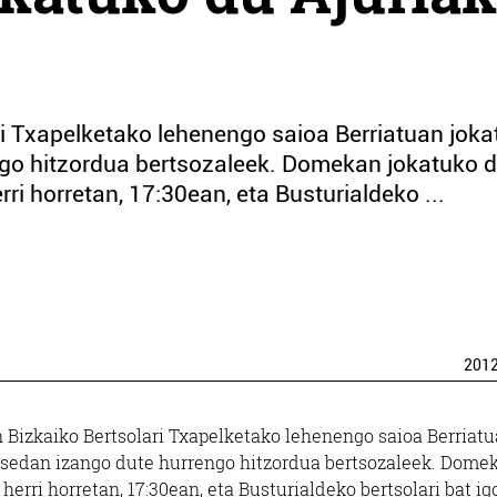
i Txapelketako lehenengo saioa Berriatuan joka
go hitzordua bertsozaleek. Domekan jokatuko 
ri horretan, 17:30ean, eta Busturialdeko ...
201
 Bizkaiko Bertsolari Txapelketako lehenengo saioa Berriat
asedan izango dute hurrengo hitzordua bertsozaleek. Dome
erri horretan, 17:30ean, eta Busturialdeko bertsolari bat i