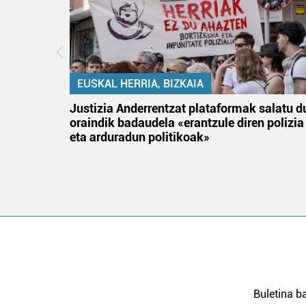
EUSKAL HERRIA, BIZKAIA
an
Justizia Anderrentzat plataformak salatu d
oraindik badaudela «erantzule diren polizia
eta arduradun politikoak»
Buletina ba