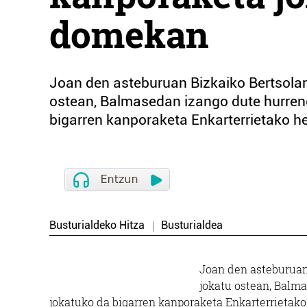
domekan
Joan den asteburuan Bizkaiko Bertsolar
ostean, Balmasedan izango dute hurren
bigarren kanporaketa Enkarterrietako her
Busturialdeko Hitza
Busturialdea
Joan den asteburuan
jokatu ostean, Balm
jokatuko da bigarren kanporaketa Enkarterrietako h