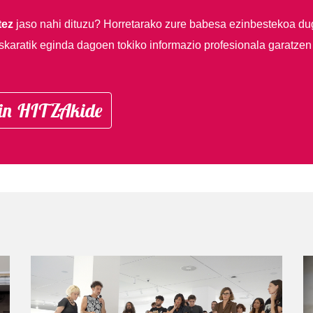
tez
jaso nahi dituzu?
Horretarako zure babesa ezinbestekoa du
skaratik eginda dagoen tokiko informazio profesionala garatzen
in HITZAkide