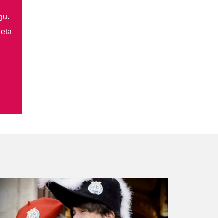
gu.
 eta