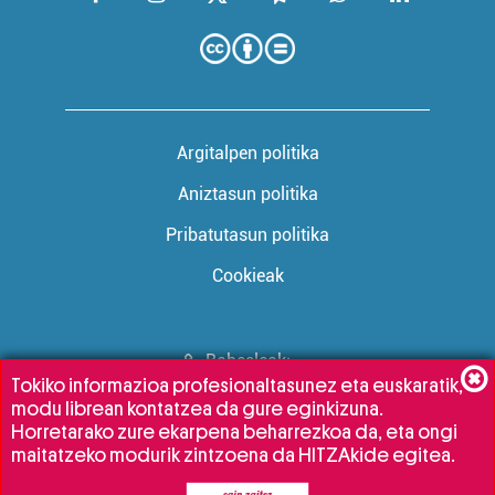
Argitalpen politika
Aniztasun politika
Pribatutasun politika
Cookieak
Babesleak:
Tokiko informazioa profesionaltasunez eta euskaratik,
modu librean kontatzea da gure eginkizuna.
Horretarako zure ekarpena beharrezkoa da, eta ongi
maitatzeko modurik zintzoena da HITZAkide egitea.