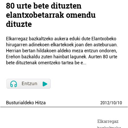
80 urte bete dituzten
elantxobetarrak omendu
dituzte
Elkarregaz bazkaltzeko aukera eduki dute Elantxobeko
hirugarren adinekoen elkartekoek joan den asteburuan.
Herrian bertan hildakoen aldeko meza entzun ondoren,
Ereñon bazkaldu zuten hainbat lagunek. Aurten 80 urte
bete dituztenak omentzeko tartea be e...
Busturialdeko Hitza
2012
/
10
/
10
Elkarregaz