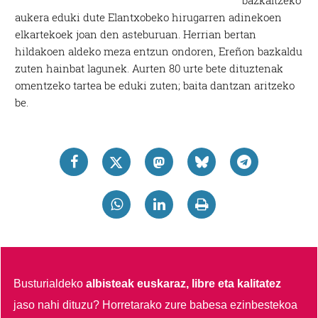
bazkaltzeko
aukera eduki dute Elantxobeko hirugarren adinekoen
elkartekoek joan den asteburuan. Herrian bertan
hildakoen aldeko meza entzun ondoren, Ereñon bazkaldu
zuten hainbat lagunek. Aurten 80 urte bete dituztenak
omentzeko tartea be eduki zuten; baita dantzan aritzeko
be.
Busturialdeko
albisteak euskaraz, libre eta kalitatez
jaso nahi dituzu?
Horretarako zure babesa ezinbestekoa