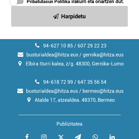
Pribatutasun Politika
irakurri eta onartzen dut.
irakurri
Harpidetu
94-627 10 85 / 607 29 22 23
busturialdea@hitza.eus / gernika@hitza.eus
Elbira Iturri kalea, z/g. 48300, Gernika-Lumo
94-618 72 99 / 647 35 56 54
busturialdea@hitza.eus / bermeo@hitza.eus
Atalde 17, atzealdea. 48370, Bermeo
Publizitatea