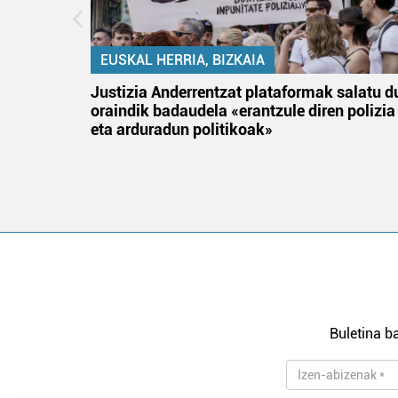
EUSKAL HERRIA, BIZKAIA
an
Justizia Anderrentzat plataformak salatu d
oraindik badaudela «erantzule diren polizia
eta arduradun politikoak»
Buletina ba