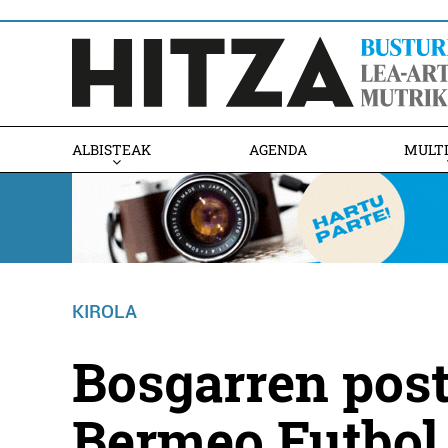
ALBISTEAK
AGENDA
MULT
KIROLA
Bosgarren post
Bermeo Futbol