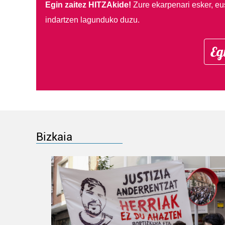
Egin zaitez HITZAkide!
Zure ekarpenari esker, eu
indartzen lagunduko duzu.
Eg
Bizkaia