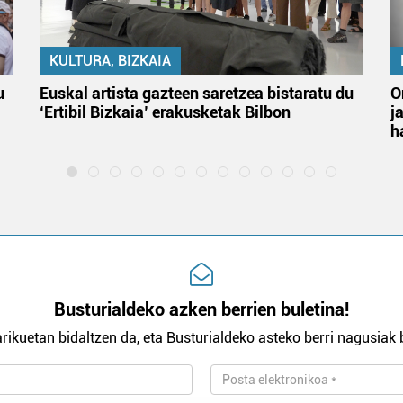
KULTURA, BIZKAIA
u
Euskal artista gazteen saretzea bistaratu du
O
‘Ertibil Bizkaia’ erakusketak Bilbon
j
h
Busturialdeko azken berrien buletina!
rikuetan bidaltzen da, eta Busturialdeko asteko berri nagusiak b