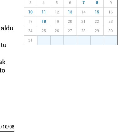
3
4
5
6
7
8
9
10
11
12
13
14
15
16
17
18
19
20
21
22
23
galdu
24
25
26
27
28
29
30
31
1
2
3
4
5
6
ntu
ak
to
2
/
10
/
08