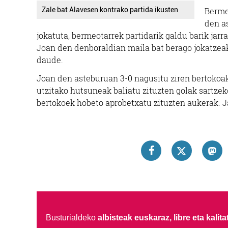
Zale bat Alavesen kontrako partida ikusten
Berme
den as
jokatuta, bermeotarrek partidarik galdu barik jar
Joan den denboraldian maila bat berago jokatzeak e
daude.
Joan den asteburuan 3-0 nagusitu ziren bertokoak
utzitako hutsuneak baliatu zituzten golak sartzeko
bertokoek hobeto aprobetxatu zituzten aukerak. Ja
Busturialdeko
albisteak euskaraz, libre eta kalita