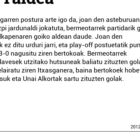
arren postura arte igo da, joan den asteburuan
zpi jardunaldi jokatuta, bermeotarrek partidarik 
ailkapenaren goiko aldean daude. Joan den
ez ditu urduri jarri, eta play-off postuetatik pu
3-0 nagusitu ziren bertokoak. Bermeotarrek
Alavesek utzitako hutsuneak baliatu zituzten gol
elairatu ziren Itxasganera, baina bertokoek hobe
suk eta Unai Alkortak sartu zituzten golak.
201