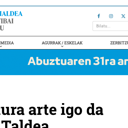
IMEDIA
AGURRAK / ESKELAK
ZERBITZ
ura arte igo da
 Taldea