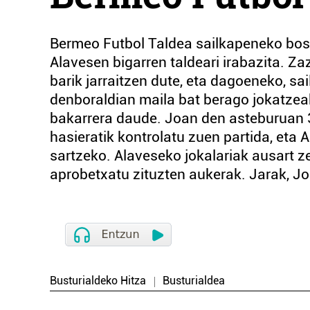
Bermeo Futbol Taldea sailkapeneko bosg
Alavesen bigarren taldeari irabazita. Za
barik jarraitzen dute, eta dagoeneko, s
denboraldian maila bat berago jokatzeak 
bakarrera daude. Joan den asteburuan 
hasieratik kontrolatu zuen partida, eta 
sartzeko. Alaveseko jokalariak ausart z
aprobetxatu zituzten aukerak. Jarak, Jo
Busturialdeko Hitza
Busturialdea