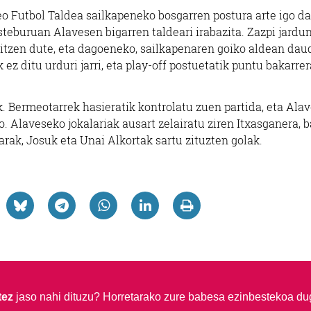
o Futbol Taldea sailkapeneko bosgarren postura arte igo da
teburuan Alavesen bigarren taldeari irabazita. Zazpi jardu
raitzen dute, eta dagoeneko, sailkapenaren goiko aldean dau
z ditu urduri jarri, eta play-off postuetatik puntu bakarrer
. Bermeotarrek hasieratik kontrolatu zuen partida, eta Ala
. Alaveseko jokalariak ausart zelairatu ziren Itxasganera, 
rak, Josuk eta Unai Alkortak sartu zituzten golak.
tez
jaso nahi dituzu?
Horretarako zure babesa ezinbestekoa du