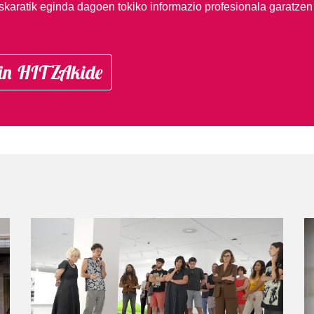
skaratik eginda dagoen tokiko informazio profesionala garatzen
in HITZAkide